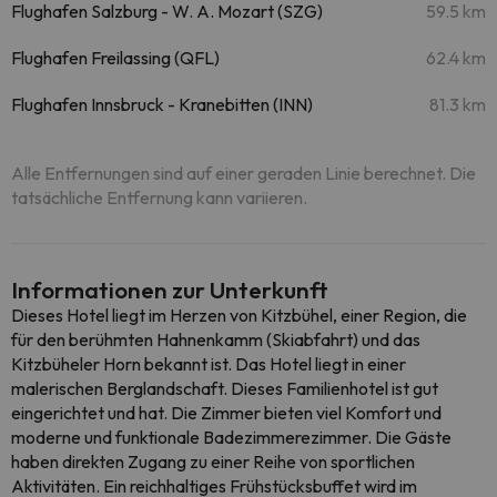
Flughafen Salzburg - W. A. Mozart (SZG)
59.5 km
Flughafen Freilassing (QFL)
62.4 km
Flughafen Innsbruck - Kranebitten (INN)
81.3 km
Alle Entfernungen sind auf einer geraden Linie berechnet. Die
tatsächliche Entfernung kann variieren.
Informationen zur Unterkunft
Dieses Hotel liegt im Herzen von Kitzbühel, einer Region, die
für den berühmten Hahnenkamm (Skiabfahrt) und das
Kitzbüheler Horn bekannt ist. Das Hotel liegt in einer
malerischen Berglandschaft. Dieses Familienhotel ist gut
eingerichtet und hat. Die Zimmer bieten viel Komfort und
moderne und funktionale Badezimmerezimmer. Die Gäste
haben direkten Zugang zu einer Reihe von sportlichen
Aktivitäten. Ein reichhaltiges Frühstücksbuffet wird im