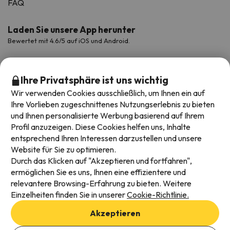
FAQ
Laden Sie unsere App herunter
Bewertet mit 4.6/5 auf iOS und Android.
Ihre Privatsphäre ist uns wichtig
Wir verwenden Cookies ausschließlich, um Ihnen ein auf
Ihre Vorlieben zugeschnittenes Nutzungserlebnis zu bieten
und Ihnen personalisierte Werbung basierend auf Ihrem
Profil anzuzeigen. Diese Cookies helfen uns, Inhalte
entsprechend Ihren Interessen darzustellen und unsere
Website für Sie zu optimieren.
Verfügbare Zahlungsarten
Durch das Klicken auf "Akzeptieren und fortfahren",
ermöglichen Sie es uns, Ihnen eine effizientere und
relevantere Browsing-Erfahrung zu bieten. Weitere
Einzelheiten finden Sie in unserer
Cookie-Richtlinie.
Impressum und AGBs
Akzeptieren
Datenschutz