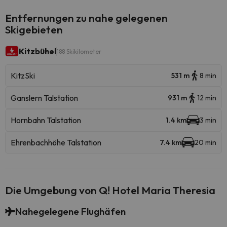
Entfernungen zu nahe gelegenen
Skigebieten
Kitzbühel
188 Skikilometer
KitzSki
531 m
8 min
Ganslern Talstation
931 m
12 min
Hornbahn Talstation
1.4 km
3 min
Ehrenbachhöhe Talstation
7.4 km
20 min
Die Umgebung von Q! Hotel Maria Theresia
Nahegelegene Flughäfen