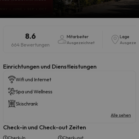
8.6
Mitarbeiter
Lage
Ausgezeichnet
Ausgezei
664 Bewertungen
​Einrichtungen und Dienstleistungen
Wifi und Internet
Spa und Wellness
Skischrank
Alle sehen
Check-in und Check-out Zeiten
Check-In
Check-out