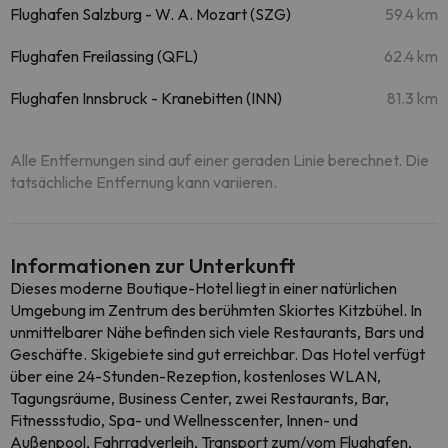
Flughafen Salzburg - W. A. Mozart (SZG)
59.4 km
Flughafen Freilassing (QFL)
62.4 km
Flughafen Innsbruck - Kranebitten (INN)
81.3 km
Alle Entfernungen sind auf einer geraden Linie berechnet. Die
tatsächliche Entfernung kann variieren.
Informationen zur Unterkunft
Dieses moderne Boutique-Hotel liegt in einer natürlichen
Umgebung im Zentrum des berühmten Skiortes Kitzbühel. In
unmittelbarer Nähe befinden sich viele Restaurants, Bars und
Geschäfte. Skigebiete sind gut erreichbar. Das Hotel verfügt
über eine 24-Stunden-Rezeption, kostenloses WLAN,
Tagungsräume, Business Center, zwei Restaurants, Bar,
Fitnessstudio, Spa- und Wellnesscenter, Innen- und
Außenpool, Fahrradverleih, Transport zum/vom Flughafen,