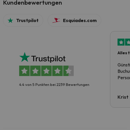
Kundenbewertungen
Trustpilot
Esquiades.com
Alles 
Günst
Buchun
Person
4.4 von 5 Punkten bei 2239 Bewertungen
Krist