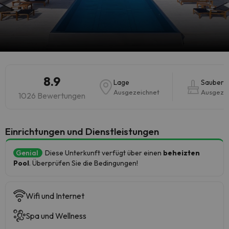
8.9
Lage
Sauberke
Ausgezeichnet
Ausgeze
1026 Bewertungen
​Einrichtungen und Dienstleistungen
Genial
Diese Unterkunft verfügt über einen
beheizten
Pool
. Überprüfen Sie die Bedingungen!
Wifi und Internet
Spa und Wellness