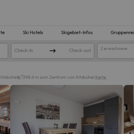
te
Ski Hotels
Skigebiet-Infos
Gruppenre
2 erwachsene
Check-In
Check-out
Kitzbühel
398.6 m zum Zentrum von Kitzbühel
Karte
ie Ihrer Suche entsprechen. Versuchen Sie, das Ziel zu ändern.