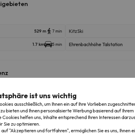
igebieten
KitzSki
529 m
7 min
Ehrenbachhöhe Talstation
1.7 km
5 min
enz
atsphäre ist uns wichtig
m
kies ausschließlich, um Ihnen ein auf Ihre Vorlieben zugeschnitte
m
zu bieten und Ihnen personalisierte Werbung basierend auf Ihrem P
 Cookies helfen uns, Inhalte entsprechend Ihren Interessen darzus
m
r Sie zu optimieren.
 auf "Akzeptieren und fortfahren", ermöglichen Sie es uns, Ihnen ei