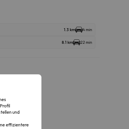
1.3 km
4 min
8.1 km
22 min
nes
rofil
tellen und
ne effizientere