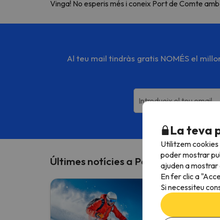
Vinga! No esperis més i coneix Port de Comte amb
Al teu mail tindràs gratis NOMÉS el mill
Introdueix el teu email
En s
La teva 
Utilitzem cookies
poder mostrar pub
Últimes notícies a Port del Comte
ajuden a mostrar e
En fer clic a "Acc
Si necessiteu cons