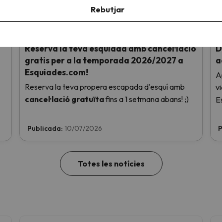
Rebutjar
Reserva la teva esquiada amb cancel·lació
D
gratis per a la temporada 2026/2027 a
a
Esquiades.com!
A
Reserva la teva propera escapada d'esquí amb
v
cancel·lació gratuïta
fins a 1 setmana abans! ;)
E
Publicada:
10/07/2026
P
Totes les notícies