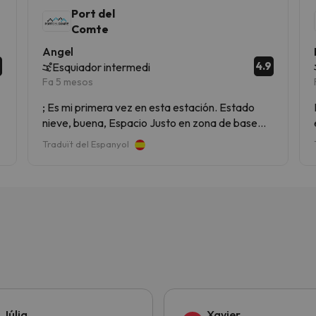
Port del
Comte
Angel
4.9
Esquiador intermedi
Fa 5 mesos
; Es mi primera vez en esta estación. Estado
nieve, buena, Espacio Justo en zona de base
1740….Abarrotado de gente, insuficientes sillas
Traduït del Espanyol
mesas, para estar sentados bebiendo h
comiendo….
Júlia
Xavier