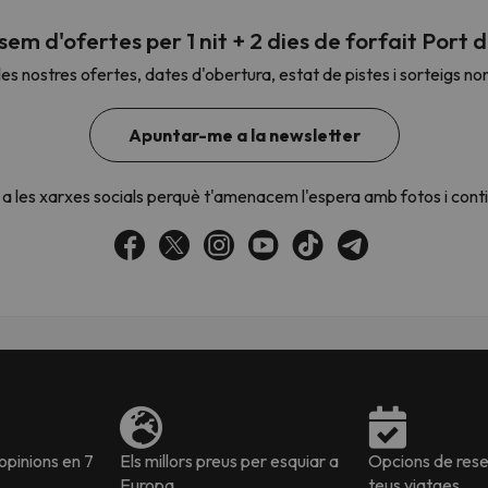
em d'ofertes per 1 nit + 2 dies de forfait Port
es nostres ofertes, dates d'obertura, estat de pistes i sorteigs no
el nord. Quan trobi la seva brúixola torna.
Apuntar-me a la newsletter
a les xarxes socials perquè t'amenacem l'espera amb fotos i cont
pinions en 7
Els millors preus per esquiar a
Opcions de reser
Europa
teus viatges