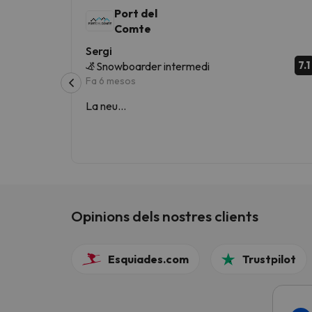
Port del
Comte
Sergi
7.1
Snowboarder intermedi
Fa 6 mesos
La neu…
Opinions dels nostres clients
Esquiades.com
Trustpilot