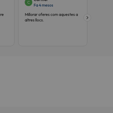
C
M
Fa 4 mesos
Fa 
bre
Millorar oferes com aquestes a
Molt útil
altres llocs.
gràcies!