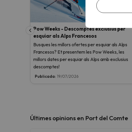
Pow Weeks - Descomptes exclusius per
esquiar als Alps Francesos
Busques les millors ofertes per esquiar als Alps
Francesos? Et presentem les Pow Weeks, les
millors dates per esquiar als Alps amb exclusius
descomptes!
Publicada:
19/07/2026
Últimes opinions en Port del Comte