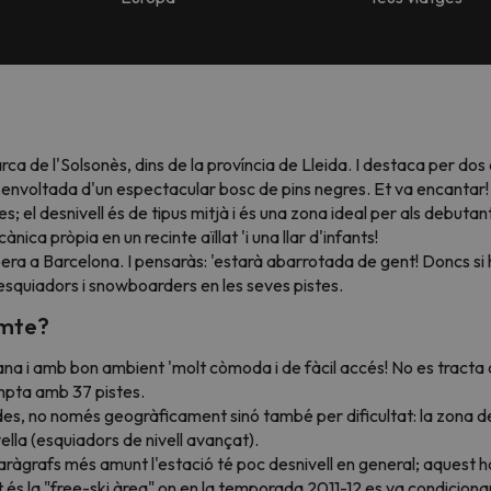
rca de l'Solsonès, dins de la província de Lleida. I destaca per d
à envoltada d'un espectacular bosc de pins negres. Et va encantar!
es; el desnivell és de tipus mitjà i és una zona ideal per als debut
ca pròpia en un recinte aïllat 'i una llar d'infants!
pera a Barcelona. I pensaràs: 'estarà abarrotada de gent! Doncs si
esquiadors i snowboarders en les seves pistes.
omte?
ana i amb bon ambient 'molt còmoda i de fàcil accés! No es tracta
compta amb 37 pistes.
, no només geogràficament sinó també per dificultat: la zona de l
vella (esquiadors de nivell avançat).
paràgrafs més amunt l'estació té poc desnivell en general; aquest 
t és la "free-ski àrea" on en la temporada 2011-12 es va condicio