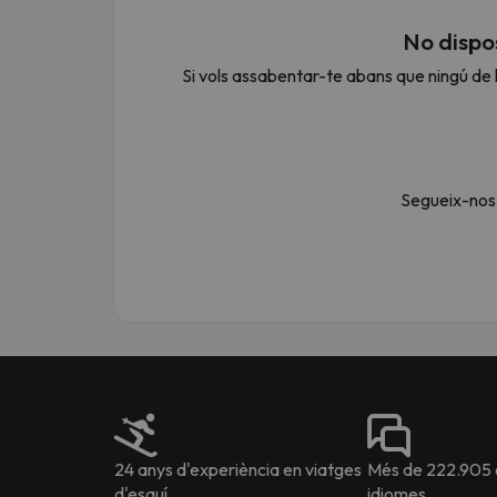
No dispos
Si vols assabentar-te abans que ningú de l
Vaja! Sembla que el nostre cercador ha perdut 
Segueix-nos 
24 anys d'experiència en viatges
Més de 222.905 o
d'esquí
idiomes