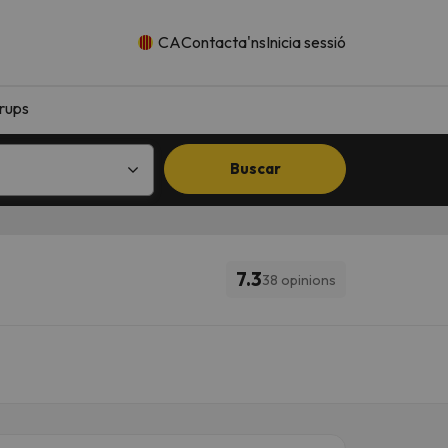
CA
Contacta'ns
Inicia sessió
rups
Buscar
7.3
38 opinions