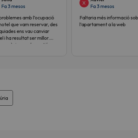
X
Fa 3 mesos
Fa 3 mesos
problemes amb l’ocupació
Faltaria més informació so
’hotel que vam reservar, des
l’apartament a la web
quiades ens vau canviar
el i ha resultat ser millor.
es gràcies per la gestió.
úria