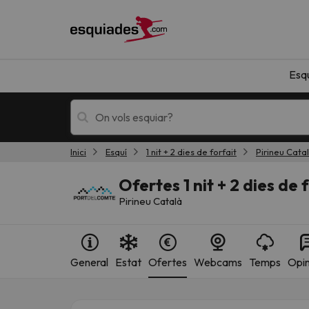
Esq
Inici
Esquí
1 nit + 2 dies de forfait
Pirineu Cata
Esquí
Escapades
Ofertes 1 nit + 2 dies de
Pirineu Català
General
Estat
Ofertes
Webcams
Temps
Opin
!Vaja! No hem trobat resultats que coincideixi