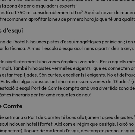
ta zona és per a esquiadors experts!
s està a 1.750 m, considerablement alt oi? Aquí sol nevar de man
 recomanem aprofitar la neu de primera hora ja que té una qualitat
s d'esquí
zona de l'hotel hi ha unes pistes d'esquí magnífiques per iniciar-; i e
ar la tècnica. A més, l'escola d'esquí acull nens a partir dels 5 anys a
 nivell intermedi hi ha zones àmplies i variades. Per a aquells més
ar molt. També hi ha pistes vermelles exigents i que es connecten 
 estar trepitjades. Són curtes, excel·lents i exigents. No et defra
Estivella i alguns boscos on hi ha interessants zones de "Glades" (
! L'estació d'esquí Port de Comte compta amb una divertida zona de
àstics itineraris per fer amb raquetes de neu!
de Comte
etmana a Port de Comte; té bons allotjament a peu de pistes 'i 
uí inclouen hotel i forfet. Així com el règim que desitgis. I això no
mportant), lloguer de material d'esquí, descompte per no-esquiador