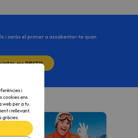
ls i seràs el primer a assabentar-te quan
puntar-me GRATIS
desa
.
ferències i
s cookies ens
a web per a tu.
nt i rellevant.
 gràcies.