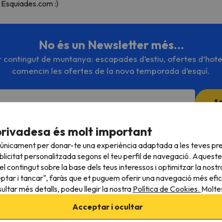
 Esquiades.com :)
No és un Newsletter més…
or contingut de muntanya: escapades d’estiu, ofertes d’hote
comencin les ofertes de la nova temporada d’esquí.
A
ubscriure't, confirmes haver llegit i estar d'acord amb la
Política de Priva
privadesa és molt important
 únicament per donar-te una experiència adaptada a les teves pre
licitat personalitzada segons el teu perfil de navegació. Aqueste
l contingut sobre la base dels teus interessos i optimitzar la nostr
eptar i tancar", faràs que et puguem oferir una navegació més eficie
ultar més detalls, podeu llegir la nostra
Política de Cookies.
Moltes
Acceptar i ocultar