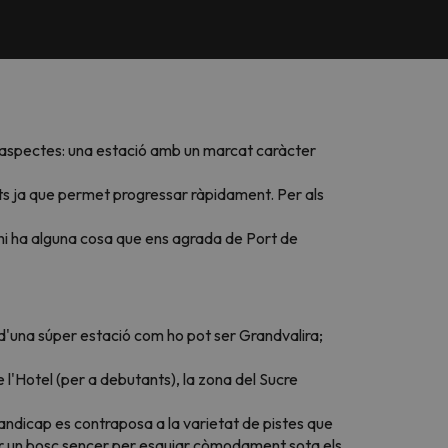
os aspectes: una estació amb un marcat caràcter
ants ja que permet progressar ràpidament. Per als
 hi ha alguna cosa que ens agrada de Port de
 d'una súper estació com ho pot ser Grandvalira;
'Hotel (per a debutants), la zona del Sucre
handicap es contraposa a la varietat de pistes que
nar un bosc sencer per esquiar còmodament sota els