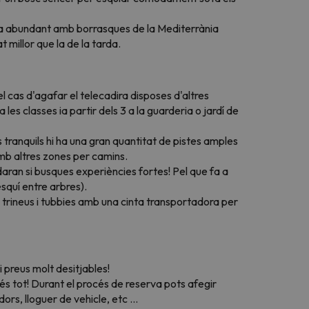
era abundant amb borrasques de la Mediterrània
 millor que la de la tarda.
n el cas d'agafar el telecadira disposes d'altres
 les classes ia partir dels 3 a la guarderia o jardí de
 tranquils hi ha una gran quantitat de pistes amples
amb altres zones per camins.
udaran si busques experiències fortes! Pel que fa a
esquí entre arbres).
 trineus i tubbies amb una cinta transportadora per
preus molt desitjables!
 és tot! Durant el procés de reserva pots afegir
s, lloguer de vehicle, etc ...