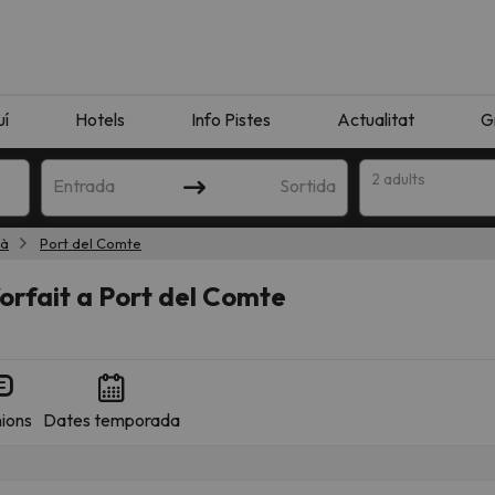
uí
Hotels
Info Pistes
Actualitat
G
2 adults
Entrada
Sortida
là
Port del Comte
 forfait a Port del Comte
ions
Dates temporada
n amb la teva cerca. Intenteu modificar la destinació.