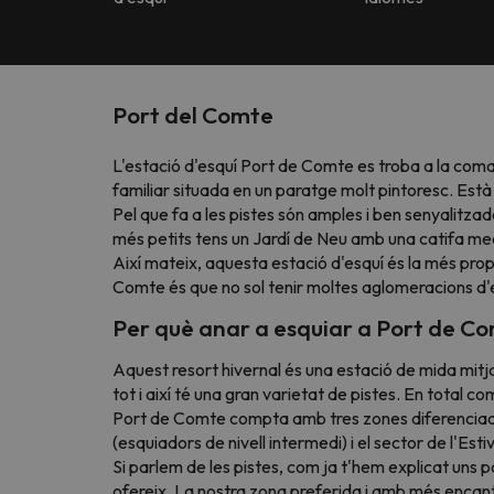
Port del Comte
L'estació d'esquí Port de Comte es troba a la coma
familiar situada en un paratge molt pintoresc. Est
Pel que fa a les pistes són amples i ben senyalitzad
més petits tens un Jardí de Neu amb una catifa mecàni
Així mateix, aquesta estació d'esquí és la més pro
Comte és que no sol tenir moltes aglomeracions d'
Per què anar a esquiar a Port de C
Aquest resort hivernal és una estació de mida mitj
tot i així té una gran varietat de pistes. En total 
Port de Comte compta amb tres zones diferenciades
(esquiadors de nivell intermedi) i el sector de l'Esti
Si parlem de les pistes, com ja t'hem explicat uns 
ofereix. La nostra zona preferida i amb més encan