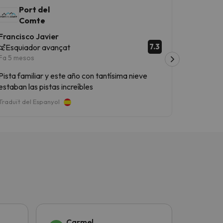
Port del
Comte
Francisco Javier
7.3
Esquiador avançat
Fa 5 mesos
Pista familiar y este año con tantísima nieve
estaban las pistas increíbles
Traduït del Espanyol
Carmel
Ma