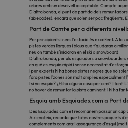
arbres amb un desnivell acceptable. Compte aques
D'altra banda, el punt de partida dels remuntador
(aixecades), encara que solen ser poc freqüents. Et
Port de Comte per a diferents nivell
Per principiants i nens l'estació és excel·lent. A la 
pistes verdes llargues i blaus que t'ajudaran a millor
neu on també s'iniciaran en el ski o snowboard.
D'altra banda, per als esquiadors o snowboarders de
en què es esquia ràpid i sense necessitat d'esforç
I per experts hi ha bones pistes negres que no solen
fora pistes l'zones són molt àmplies especialment l'
I si no esquio? ¿Hi ha alguna cosa per a mi? I tant
no haver de remuntar la pista caminant. I hi ha fant
Esquia amb Esquiades.com a Port 
Des Esquiades.com et recomanem passar un cap de s
Així mateix, recorda que totes nostres paquets d'esq
complements com ara: l'assegurança d'esquí (molt i