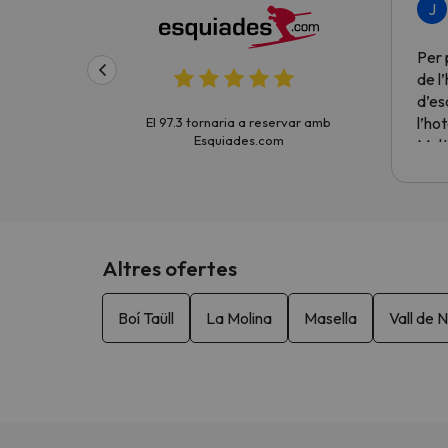
J
Per 
de l
d’es
l’hot
El 97.3 tornaria a reservar amb
Esquiades.com
Molt
Altres ofertes
Boí Taüll
La Molina
Masella
Vall de N