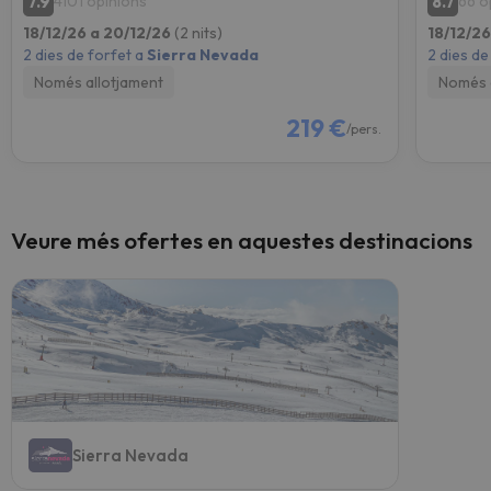
7.9
8.7
4101 opinions
66 o
18/12/26 a 20/12/26
(2 nits)
18/12/2
2 dies de forfet a
Sierra Nevada
2 dies de
Només allotjament
Només 
219 €
/pers.
Veure més ofertes en aquestes destinacions
Sierra Nevada