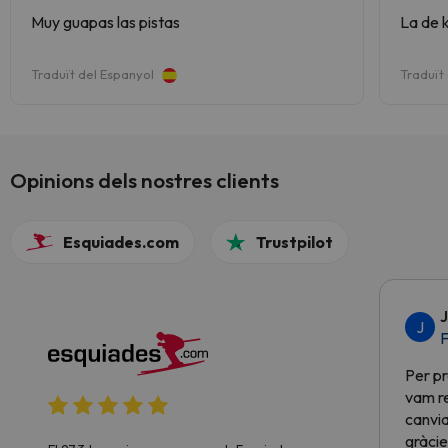
Muy guapas las pistas
La de 
Traduït del Espanyol
Traduït
Opinions dels nostres clients
Esquiades.com
Trustpilot
J
J
F
Per pr
vam re
canvia
gràcie