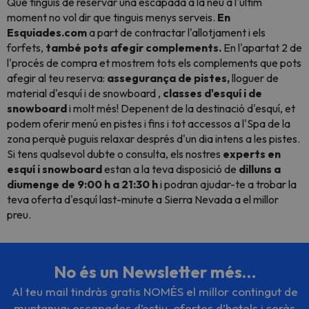
Que tinguis de reservar una escapada a la neu a l'últim
moment no vol dir que tinguis menys serveis.
En
Esquiades.com
a part de contractar l'allotjament i els
forfets,
també pots afegir complements.
En l'apartat 2 de
l'procés de compra et mostrem tots els complements que pots
afegir al teu reserva:
assegurança de pistes,
lloguer de
material d'esquí i de snowboard ,
classes d'esquí i de
snowboard
i molt més! Depenent de la destinació d'esquí, et
podem oferir menú en pistes i fins i tot accessos a l'Spa de la
zona perquè puguis relaxar després d'un dia intens a les pistes.
Si tens qualsevol dubte o consulta, els nostres
experts en
esquí i snowboard
estan a la teva disposició de
dilluns a
diumenge de 9:00 h a 21:30 h
i podran ajudar-te a trobar la
teva oferta d'esquí last-minute a Sierra Nevada a el millor
preu.
No és un Newsletter més…
Al teu mail tindràs gratis NOMÉS el millor contingut de
muntanya: escapades d’estiu, ofertes d’hotels i seràs