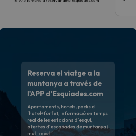
El 97.3 tornaria a reservar amb Esquiades.com
Reserva el viatge a la
muntanya a través de
l'APP d'Esquiades.com
Apartaments, hotels, packs d
´hotel+forfet, informació en temps
real de les estacions d´esquí,
ofertes d´escapades de muntanya i
molt més!