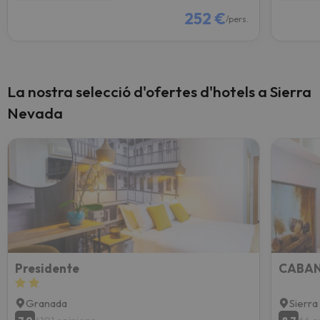
252 €
/pers.
La nostra selecció d'ofertes d'hotels a Sierra
Nevada
Presidente
CABA
Granada
Sierr