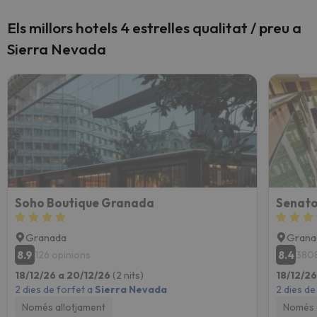
Els millors hotels 4 estrelles qualitat / preu a
Sierra Nevada
Soho Boutique Granada
Senato
Granada
Grana
8.9
8.4
126 opinions
3808
18/12/26 a 20/12/26
(2 nits)
18/12/2
2 dies de forfet a
Sierra Nevada
2 dies de
Només allotjament
Només 