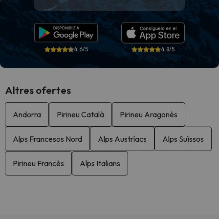
4.6/5
4.8/5
Altres ofertes
Andorra
Pirineu Català
Pirineu Aragonès
Alps Francesos Nord
Alps Austríacs
Alps Suïssos
Pirineu Francès
Alps Italians