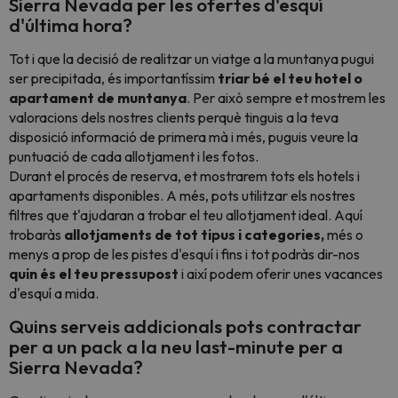
Sierra Nevada per les ofertes d'esquí
d'última hora?
Tot i que la decisió de realitzar un viatge a la muntanya pugui
ser precipitada, és importantíssim
triar bé el teu hotel o
apartament de muntanya
. Per això sempre et mostrem les
valoracions dels nostres clients perquè tinguis a la teva
disposició informació de primera mà i més, puguis veure la
puntuació de cada allotjament i les fotos.
Durant el procés de reserva, et mostrarem tots els hotels i
apartaments disponibles. A més, pots utilitzar els nostres
filtres que t'ajudaran a trobar el teu allotjament ideal. Aquí
trobaràs
allotjaments de tot tipus i categories,
més o
menys a prop de les pistes d'esquí i fins i tot podràs dir-nos
quin és el teu pressupost
i així podem oferir unes vacances
d'esquí a mida.
Quins serveis addicionals pots contractar
per a un pack a la neu last-minute per a
Sierra Nevada?