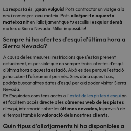
La resposta és,
¡quan vulguis!
Pots contractar un viatge a la
neu i començar-avui mateix. Pots
allotjar-te aquesta
mateixa nit
en l'allotjament que tu escullis i
esquiar demà
mateix a Sierra Nevada. Millor impossible!
Sempre hi ha ofertes d'esquí d'última hora a
Sierra Nevada?
A causa de les mesures i restriccions que s'estan prenent
actualment, és possible que no sempre trobis ofertes d'esquí
d'última hora a aquesta estació. Això es deu perquè l'estació
ja ha cobert l'aforament permès. Si es dóna aquest cas,
podràs buscar altres dates d'esquí per així poder visitar Sierra
Nevada.
En Esquiades.com tens accés a l'
estat de les pistes d'esquí
on
et facilitem accés directe a les
càmeres web de les pistes
d'esquí, informació sobre les
últimes nevades,
la previsió de
el temps i també la
valoració dels nostres clients.
Quin tipus d'allotjaments hi ha disponibles a