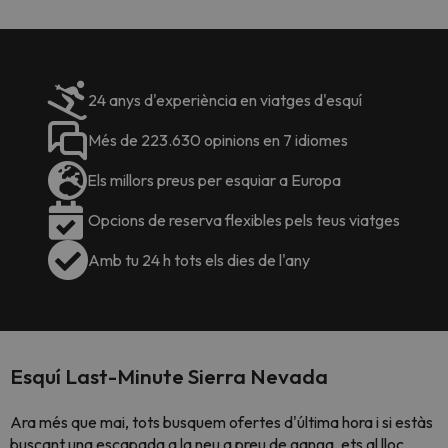
24 anys d'experiència en viatges d'esquí
Més de 223.630 opinions en 7 idiomes
Els millors preus per esquiar a Europa
Opcions de reserva flexibles pels teus viatges
Amb tu 24 h tots els dies de l'any
Esquí Last-Minute Sierra Nevada
Ara més que mai, tots busquem ofertes d'última hora i si estàs
buscant una escapada a la neu a preu de ganga, ets al lloc