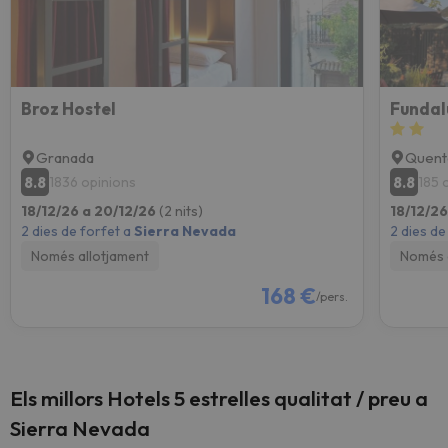
Broz Hostel
Fundal
Granada
Quent
8.8
8.8
1836 opinions
185 
18/12/26 a 20/12/26
(2 nits)
18/12/2
2 dies de forfet a
Sierra Nevada
2 dies de
Només allotjament
Només 
168 €
/pers.
Els millors Hotels 5 estrelles qualitat / preu a
Sierra Nevada