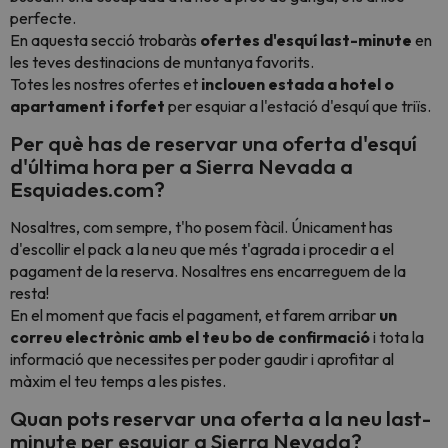
perfecte.
En aquesta secció trobaràs
ofertes d'esquí last-minute
en
les teves destinacions de muntanya favorits.
Totes les nostres ofertes et
inclouen estada a hotel o
apartament i forfet
per esquiar a l'estació d'esquí que triïs.
Per què has de reservar una oferta d'esquí
d'última hora per a Sierra Nevada a
Esquiades.com?
Nosaltres, com sempre, t'ho posem fàcil
. Únicament has
d'escollir el pack a la neu que més t'agrada i procedir a el
pagament de la reserva. Nosaltres ens encarreguem de la
resta!
En el moment que facis el pagament, et farem arribar
un
correu electrònic amb el teu bo de confirmació
i tota la
informació que necessites per poder gaudir i aprofitar al
màxim el teu temps a les pistes.
Quan pots reservar una oferta a la neu last-
minute per esquiar a Sierra Nevada?