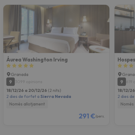
Áurea Washington Irving
Granada
Grana
9
9
3099 opinions
619 
18/12/26 a 20/12/26
(2 nits)
18/12/2
2 dies de forfet a
Sierra Nevada
2 dies de
Només allotjament
Només 
291 €
/pers.