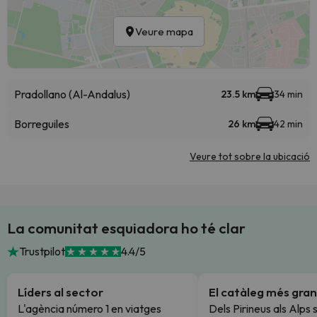
Veure mapa
Pradollano (Al-Andalus)
23.5 km
34 min
Borreguiles
26 km
42 min
Veure tot sobre la ubicació
La comunitat esquiadora ho té clar
Trustpilot
4.4/5
Líders al sector
El catàleg més gran
L'agència número 1 en viatges
Dels Pirineus als Alps 