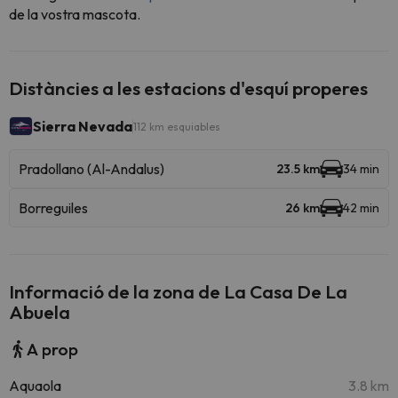
de la vostra mascota.
Distàncies a les estacions d'esquí properes
Sierra Nevada
112 km esquiables
Pradollano (Al-Andalus)
23.5 km
34 min
Borreguiles
26 km
42 min
Informació de la zona de La Casa De La
Abuela
A prop
Aquaola
3.8 km