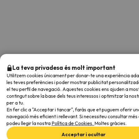
La teva privadesa és molt important
Utilitzem cookies únicament per donar-te una experiència ad
les teves preferències i poder mostrar publicitat personalitza
el teu perfil de navegació. Aquestes cookies ens ajuden a most
contingut sobre la base dels teus interessos i optimitzar la nos
per a tu.
En fer clic a "Acceptar i tancar", faràs que et puguem oferir un
navegació més eficient i rellevant. Si necessiteu consultar més 
podeu llegir la nostra
Política de Cookies.
Moltes gràcies.
Acceptar i ocultar