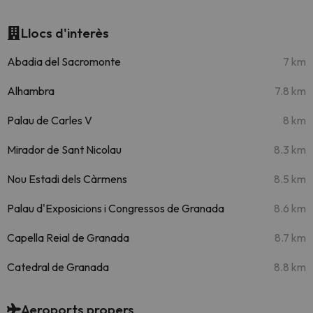
Llocs d'interès
Abadia del Sacromonte
7 km
Alhambra
7.8 km
Palau de Carles V
8 km
Mirador de Sant Nicolau
8.3 km
Nou Estadi dels Càrmens
8.5 km
Palau d'Exposicions i Congressos de Granada
8.6 km
Capella Reial de Granada
8.7 km
Catedral de Granada
8.8 km
Aeroports propers