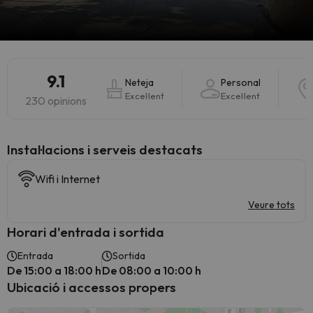
9.1
Neteja
Personal
Excel·lent
Excel·lent
230 opinions
Instal·lacions i serveis destacats
Wifi i Internet
Veure tots
Horari d'entrada i sortida
Entrada
Sortida
De 15:00 a 18:00 h
De 08:00 a 10:00 h
Ubicació i accessos propers