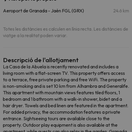
Aeroport de Granada - Jaén FGL (GRX)
24.6 km
Totes les distàncies es calculen en línia recta. Les distàncies de
viatge a la realitat poden variar.
Descripció de l'allotjament
La Casa de la Abuela is recently renovated and includes a
living room with a flat-screen TV. This property offers access
to a terrace, free private parking and free WiFi. The property
is non-smoking and is set 10 km from Alhambra and Generalife.
This apartment with mountain views features tiled floors, 1
bedroom and 1 bathroom with a walk-in shower, bidet and a
hair dryer. Towels and bed linen are featured in the apartment.
For added privacy, the accommodation features a private
entrance. Sightseeing tours are available close to the
property. Outdoor play equipment is also available at the
apartment, while guests can also relax in the garden. Granada