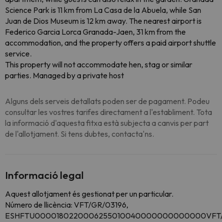
Science Park is 11 km from La Casa de la Abuela, while San
Juan de Dios Museum is 12 km away. The nearest airport is
Federico Garcia Lorca Granada-Jaen, 31 km from the
accommodation, and the property offers a paid airport shuttle
service.
This property will not accommodate hen, stag or similar
parties. Managed by a private host
Alguns dels serveis detallats poden ser de pagament. Podeu
consultar les vostres tarifes directament a l'establiment. Tota
la informació d'aquesta fitxa està subjecta a canvis per part
de l'allotjament. Si tens dubtes, contacta'ns.
Informació legal
Aquest allotjament és gestionat per un particular.
Número de llicència: VFT/GR/03196,
ESHFTU0000180220006255010040000000000000VFT/G