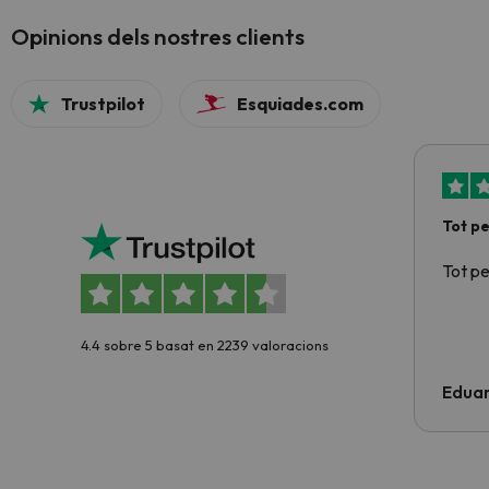
Opinions dels nostres clients
Trustpilot
Esquiades.com
Tot p
Tot p
4.4 sobre 5 basat en 2239 valoracions
Edua