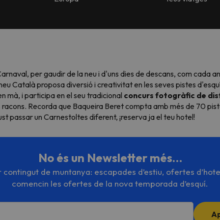
Carnaval, per gaudir de la neu i d'uns dies de descans, com cada a
eu Català proposa diversió i creativitat en les seves pistes d'esquí
 mà, i participa en el seu tradicional
concurs fotogràfic de dis
lors racons. Recorda que Baqueira Beret compta amb més de 70 pistes
ust passar un Carnestoltes diferent, ¡reserva ja el teu hotel!
No és un Newsletter més…
or contingut de muntanya: escapades d’estiu, ofertes d’hote
comencin les ofertes de la nova temporada d’esquí.
A