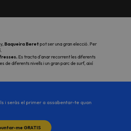
ny,
Baqueira Beret
pot ser una gran elecció. Per
.
fresses.
Es tracta d'anar recorrent les diferents
 de diferents nivells i un gran
parc de surf,
així
ls i seràs el primer a assabentar-te quan
puntar-me GRATIS