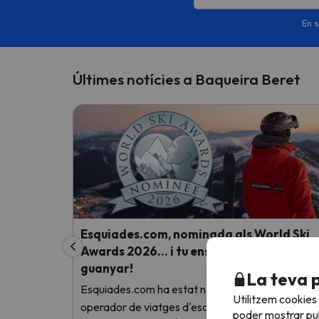
En s
Últimes notícies a Baqueira Beret
Esquiades.com, nominada als World Ski
Awards 2026… i tu ens pots ajudar a
guanyar!
La teva 
Esquiades.com ha estat nominada com el millor
Utilitzem cookies
operador de viatges d'esquí del món als World Sk
poder mostrar pub