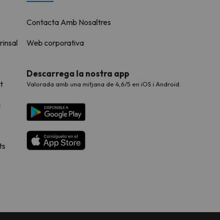
Contacta Amb Nosaltres
rinsal
Web corporativa
Descarrega la nostra app
t
Valorada amb una mitjana de 4,6/5 en iOS i Android.
a
ts