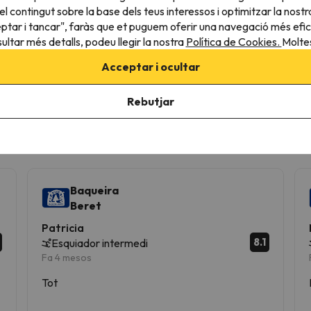
després de sopar amb música en directe a Borda
d
l contingut sobre la base dels teus interessos i optimitzar la nostr
Lobató, i un sopar el
12 d'agost
per coincidir amb
eptar i tancar", faràs que et puguem oferir una navegació més eficie
el pic de les Perseides i l'eclipsi solar.
ultar més detalls, podeu llegir la nostra
Política de Cookies.
Moltes
Publicada:
22/07/2026
P
Acceptar i ocultar
Totes les notícies
Rebutjar
Baqueira
Beret
Patricia
8.1
Esquiador intermedi
Fa 4 mesos
Tot