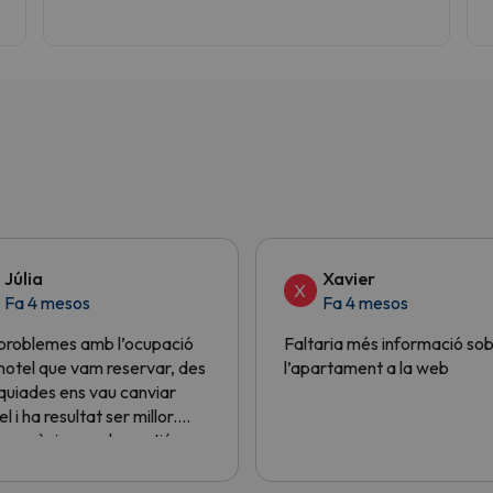
Júlia
Xavier
X
Fa 4 mesos
Fa 4 mesos
problemes amb l’ocupació
Faltaria més informació so
’hotel que vam reservar, des
l’apartament a la web
quiades ens vau canviar
el i ha resultat ser millor.
es gràcies per la gestió.