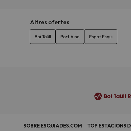
Altres ofertes
Boí Taüll
Port Ainé
Espot Esquí
SOBRE ESQUIADES.COM
TOP ESTACIONS D