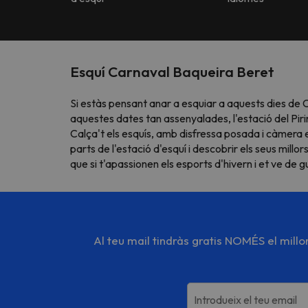
Esquí Carnaval Baqueira Beret
Si estàs pensant anar a esquiar a aquests dies de 
aquestes dates tan assenyalades, l'estació del Pirin
Calça't els esquís, amb disfressa posada i càmera en
parts de l'estació d'esquí i descobrir els seus mil
que si t'apassionen els esports d'hivern i et ve de g
Al teu mail tindràs gratis NOMÉS el mill
Introdueix el teu email