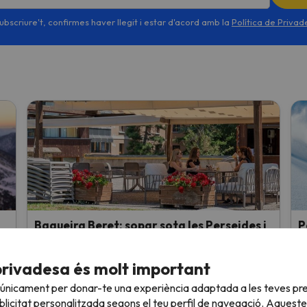
ubscriure't, confirmes haver llegit i estar d'acord amb la
Política de Priva
Baqueira Beret: sopar sota les Perseides i
P
l'eclipsi solar del 12 d'agost
e
Baqueira Beret posa el menjar com a eix central
B
privadesa és molt important
del seu programa d'estiu: restaurants oberts des
F
 únicament per donar-te una experiència adaptada a les teves pre
i
de Baqueira 1500 fins al Pla de Beret, copes de
m
licitat personalitzada segons el teu perfil de navegació. Aqueste