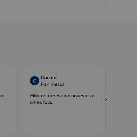
Traduït de
Carmel
Ma
C
M
Fa 4 mesos
Fa 
bre
Millorar oferes com aquestes a
Molt útil
altres llocs.
gràcies!