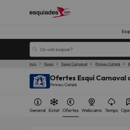
Esq
Inici
Esquí
Esquí Carnaval
Pirineu Català
Esquí
Escapades
Ofertes Esquí Carnaval 
Pirineu Català
General
Estat
Ofertes
Webcams
Temps
Opin
!Vaja! No hem trobat resultats que coincideixi