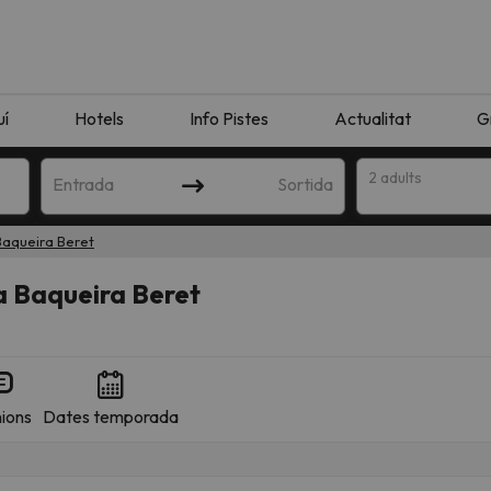
uí
Hotels
Info Pistes
Actualitat
G
2 adults
Entrada
Sortida
Baqueira Beret
a Baqueira Beret
ions
Dates temporada
n amb la teva cerca. Intenteu modificar la destinació.