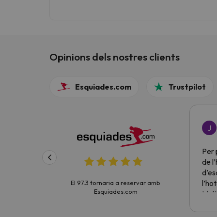
Opinions dels nostres clients
Esquiades.com
Trustpilot
J
Per 
de l
d’es
l’hot
El 97.3 tornaria a reservar amb
Esquiades.com
Molt