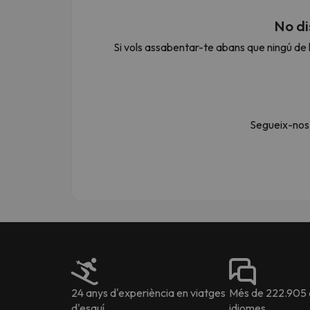
No di
Si vols assabentar-te abans que ningú de l
Vaja! Sembla que el nostre cercador ha perdut 
Segueix-nos 
24 anys d'experiència en viatges
Més de 222.905 o
d'esquí
idiomes