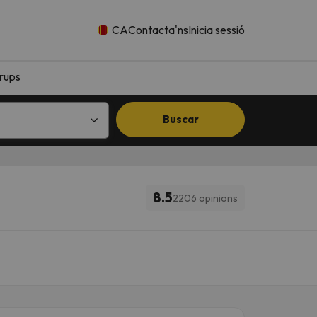
CA
Contacta'ns
Inicia sessió
rups
Buscar
8.5
2206 opinions