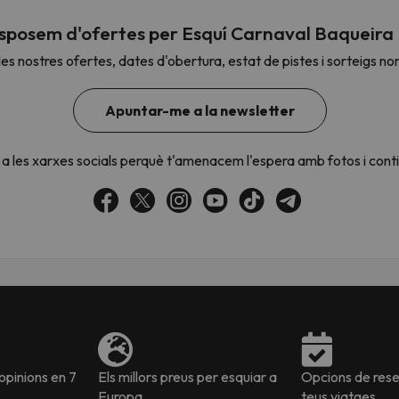
sposem d'ofertes per Esquí Carnaval Baqueira
es nostres ofertes, dates d'obertura, estat de pistes i sorteigs no
el nord. Quan trobi la seva brúixola torna.
Apuntar-me a la newsletter
a les xarxes socials perquè t'amenacem l'espera amb fotos i cont
pinions en 7
Els millors preus per esquiar a
Opcions de reser
Europa
teus viatges