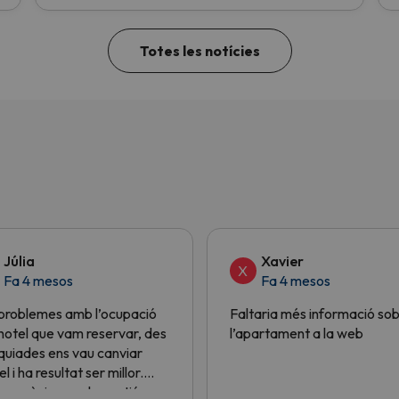
Totes les notícies
Júlia
Xavier
X
Fa 4 mesos
Fa 4 mesos
problemes amb l’ocupació
Faltaria més informació so
’hotel que vam reservar, des
l’apartament a la web
quiades ens vau canviar
el i ha resultat ser millor.
es gràcies per la gestió.