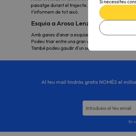
Si necessiteu cons
paisatge durant el trajecte. A més, recorda que si 
t'informem de tot això.
Esquia a Arosa Lenzerheide amb E
Amb ganes d'anar a esquiar, oi? No mentíem quan 
Podeu triar entre una gran varietat d'hotels i apar
També podeu gaudir d'un servei d'Atenció al Client l
Al teu mail tindràs gratis NOMÉS el mill
Introdueix el teu email
En s