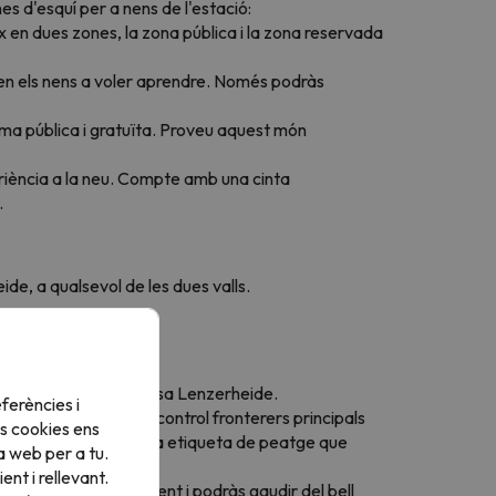
es d'esquí per a nens de l'estació:
x en dues zones, la zona pública i la zona reservada
en els nens a voler aprendre. Només podràs
rma pública i gratuïta. Proveu aquest món
xperiència a la neu. Compte amb una cinta
.
ide, a qualsevol de les dues valls.
la zona.
e o transfer fins a Arosa Lenzerheide.
ferències i
i tots els punts de control fronterers principals
s cookies ens
tovies de Suïssa amb una etiqueta de peatge que
a web per a tu.
nt i rellevant.
de tren és molt eficient i podràs gaudir del bell