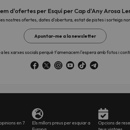
em d'ofertes per Esquí per Cap d'Any Arosa L
es nostres ofertes, dates d'obertura, estat de pistes i sorteigs no
el nord. Quan trobi la seva brúixola torna.
Apuntar-me a la newsletter
a les xarxes socials perquè t'amenacem l'espera amb fotos i cont
pinions en 7
Els millors preus per esquiar a
Opcions de reser
Europa
teus viatges