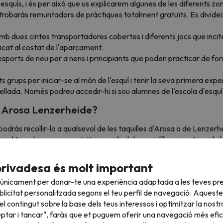
squís, i és per això que us explicarem algunes de les diferents zon
i trobaràs remuntadors de pràctiques totalment gratuïts. Es dividei
 dues cintes transportadores cobertes i diferents jocs que incit
bicat al costat de l'aparcament.
sports de neu per a nens i principiants que poden practicar de fo
ents grups per iniciar-se al món de l'esquí i tenir la seva primera e
ellada. Només podreu accedir-hi si sou alumnes de l'escola d'esquí
 a Arosa Lenzerheide?
podràs recollir-lo a qualsevol de les taquilles d'Arosa o de Lenzerhe
ir el tren de manera gratuïta i gaudir dels magnífics paisatges de 
privadesa és molt important
l de Zuric i des d'allà només tindràs 2 hores per viatjar amb cotx
 únicament per donar-te una experiència adaptada a les teves pre
 desenvolupada, igual que els països veïns com França o Alemanya, 
licitat personalitzada segons el teu perfil de navegació. Aqueste
en compte és que és imprescindible conduir per les autopistes i au
l contingut sobre la base dels teus interessos i optimitzar la nostr
a o bé a qualsevol estació de servei.
eptar i tancar", faràs que et puguem oferir una navegació més eficie
pensen que és la millor manera d'arribar a Arosa, ja que el servei 