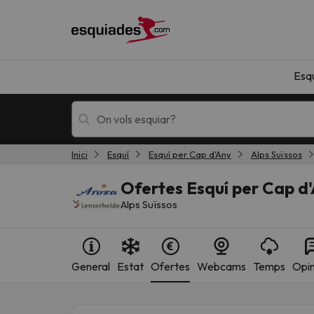
Esq
Inici
Esquí
Esquí per Cap d'Any
Alps Suïssos
Esquí
Escapades
Ofertes Esquí per Cap d
Alps Suïssos
General
Estat
Ofertes
Webcams
Temps
Opin
!Vaja! No hem trobat resultats que coincideixi