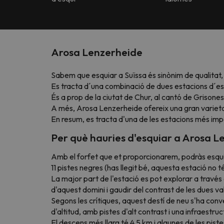
Arosa Lenzerheide
Sabem que esquiar a Suïssa és sinònim de qualitat, i 
Es tracta d´una combinació de dues estacions d´esq
És a prop de la ciutat de Chur, al cantó de Grisones 
A més, Arosa Lenzerheide ofereix una gran varietat 
En resum, es tracta d'una de les estacions més impo
Per què hauries d'esquiar a Arosa 
Amb el forfet que et proporcionarem, podràs esqui
11 pistes negres (has llegit bé, aquesta estació no 
La major part de l'estació es pot explorar a través d
d'aquest domini i gaudir del contrast de les dues val
Segons les crítiques, aquest destí de neu s'ha conve
d'altitud, amb pistes d'alt contrast i una infraestru
El descens més llarg té 4,5 km i algunes de les pis