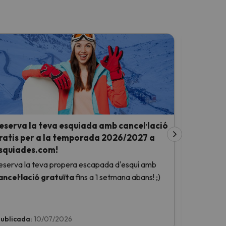
eserva la teva esquiada amb cancel·lació
Descobriu
ratis per a la temporada 2026/2027 a
aquesta 
squiades.com!
Aprofita la
eserva la teva propera escapada d'esquí amb
viatge d´es
ancel·lació gratuïta
fins a 1 setmana abans! ;)
Esquiades
ublicada:
10/07/2026
Publicada