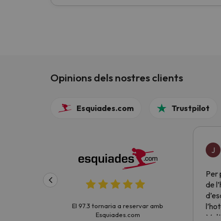
Opinions dels nostres clients
Esquiades.com
Trustpilot
J
Per 
de l
d’es
l’hot
El 97.3 tornaria a reservar amb
Esquiades.com
Molt