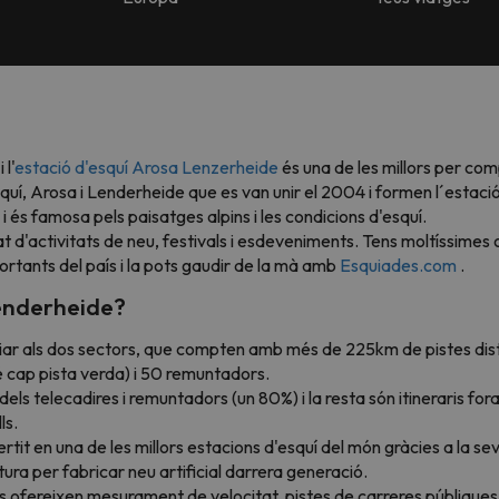
l'
estació d'esquí Arosa Lenzerheide
és una de les millors per co
uí, Arosa i Lenderheide que es van unir el 2004 i formen l´estació
i és famosa pels paisatges alpins i les condicions d'esquí.
d'activitats de neu, festivals i esdeveniments. Tens moltíssimes o
rtants del país i la pots gaudir de la mà amb
Esquiades.com
.
Lenderheide?
ar als dos sectors, que compten amb més de 225km de pistes distri
té cap pista verda) i 50 remuntadors.
els telecadires i remuntadors (un 80%) i la resta són itineraris fora 
ls.
rtit en una de les millors estacions d'esquí del món gràcies a la se
ctura per fabricar neu artificial darrera generació.
tes ofereixen mesurament de velocitat, pistes de carreres públique