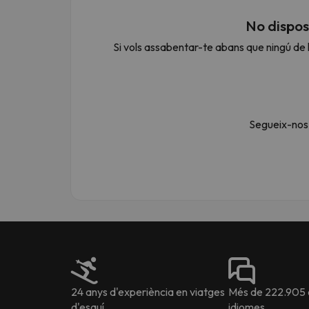
No dispos
Si vols assabentar-te abans que ningú de l
Vaja! Sembla que el nostre cercador ha perdut 
Segueix-nos 
24 anys d'experiència en viatges
Més de 222.905 o
d'esquí
idiomes