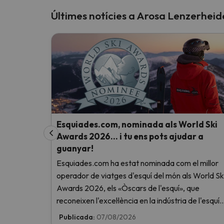
Últimes notícies a Arosa Lenzerheid
Esquiades.com, nominada als World Ski
Awards 2026… i tu ens pots ajudar a
guanyar!
Esquiades.com ha estat nominada com el millor
operador de viatges d'esquí del món als World Sk
Awards 2026, els «Òscars de l'esquí», que
reconeixen l'excel·lència en la indústria de l'esquí.
Vota ara i ajuda'ns a arribar al capdamunt!
Publicada:
07/08/2026