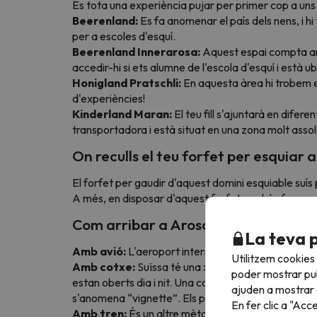
És tota una experiència pujar per primer cop a uns e
Beerenland:
Es fa anomenar el país dels nens, i h
per a escoles d'esquí.
Beerenland Innerarosa:
Aquest espai compta amb
accedir-hi si ets alumne de l'escola d'esquí i està u
Honigland Pratschli:
En aquesta àrea hi trobem e
d'experiències!
Kinderland Maran:
El teu fill s'ajuntarà en difer
transportadora i està situat en una zona molt assol
On reculls el teu forfet per esquiar
El forfet per gaudir d'aquest domini esquiable suís 
A més, en disposar d'aquest forfet, podràs fer serv
Com arribar a Arosa Lenzerheide?
La teva 
Amb avió:
L'aeroport internacional més proper és e
Utilitzem cookies
Amb cotxe:
Suïssa té una xarxa de carreteres ben
poder mostrar pub
estan oberts dia i nit. Una cosa que has de tenir 
ajuden a mostrar e
s'anomena “vignette”. Els pots comprar a la fronter
En fer clic a "Acc
Amb tren:
És un altre mètode que molts esquiadors 