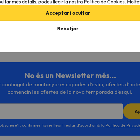
ultar més detalls, podeu llegir la nostra
Política de Cookies.
Moltes
has contractat el forfet, tindràs el tiquet de tren gratuït des de 
Acceptar i ocultar
squiades.com
Rebutjar
parlàvem de com és d'increïble i completa aquesta estació.
taments per a l'estació d'esquí d'Arosa Lenzerheide.
es 24 hores del dia durant 324 dies l'any. Organitzar el teu viatge 
No és un Newsletter més…
or contingut de muntanya: escapades d’estiu, ofertes d’hote
comencin les ofertes de la nova temporada d’esquí.
A
ubscriure't, confirmes haver llegit i estar d'acord amb la
Política de Priva