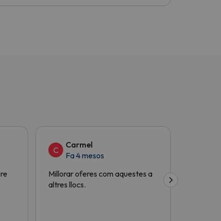
Carmel
Ma
C
M
Fa 4 mesos
Fa 
bre
Millorar oferes com aquestes a
Molt útil
altres llocs.
gràcies!