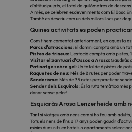
d'altitud pujats, el total de quilòmetres de descens
A més, se celebren esdeveniments com El Bosc Enc
També es descriu com un dels millors llocs per deg
Quines activitats es poden practica
Com t'hem comentat anteriorment, en aquesta estació
Parcs d'atraccions:
El domini compta amb un total
Pistes de trineus:
L'estació compta amb pistes, 11 
Visitar el Santuari d'Ossos a Arosa:
Gaudiràs de
Patinatge sobre gel:
Un total de 6 pistes de pati
Raquetes de neu:
Més de 8 rutes per poder trave
Senderisme:
Més de 35 rutes per practicar senderi
Sender dels Esquirols:
És la ruta temàtica més po
donar sense pelar!
Esquiaràs Arosa Lenzerheide amb n
Tant si viatgeu amb nens com si ho feu amb adults,
Tots els nens de fins a 17 anys poden gaudir d'acti
mínim dues nits en hotels o apartaments seleccion