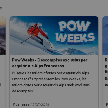
e
Pow Weeks - Descomptes exclusius per
R
esquiar als Alps Francesos
g
E
Busques les millors ofertes per esquiar als Alps
R
Francesos? Et presentem les Pow Weeks, les
i
c
millors dates per esquiar als Alps amb exclusius
descomptes!
Publicada:
19/07/2026
P