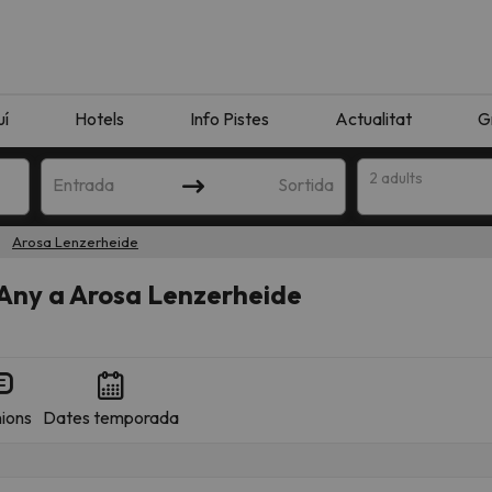
uí
Hotels
Info Pistes
Actualitat
G
2 adults
Entrada
Sortida
Arosa Lenzerheide
'Any a Arosa Lenzerheide
ions
Dates temporada
n amb la teva cerca. Intenteu modificar la destinació.