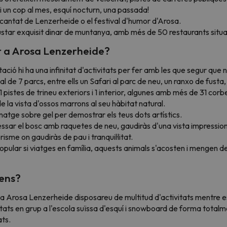
 i un cop al mes, esquí nocturn, una passada!
antat de Lenzerheide o el festival d'humor d'Arosa.
ustar exquisit dinar de muntanya, amb més de 50 restaurants situat
r a Arosa Lenzerheide?
 hi ha una infinitat d'activitats per fer amb les que segur que no
 de 7 parcs, entre ells un Safari al parc de neu, un ranxo de fust
pistes de trineu exteriors i 1 interior, algunes amb més de 31 corb
 la vista d'ossos marrons al seu hàbitat natural.
natge sobre gel per demostrar els teus dots artístics.
ssar el bosc amb raquetes de neu, gaudiràs d'una vista impressiona
sme on gaudiràs de pau i tranquil·litat.
pular si viatges en família, aquests animals s'acosten i mengen del
ens?
 a Arosa Lenzerheide disposareu de multitud d'activitats mentre e
vitats en grup a l'escola suïssa d'esquí i snowboard de forma total
ats.