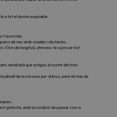
s a tot el domini esquiable.
 t'avorriràs:
a, parcs de neu amb onades i obstacles…
es i 3 km de longitud, atreveix-te a provar-ho!
nt, semblarà que estiguis al sostre del món.
 palmell de la mà nous per al brou, però els has de
squieu.
ment gratuïta, amb la condició de passar com a