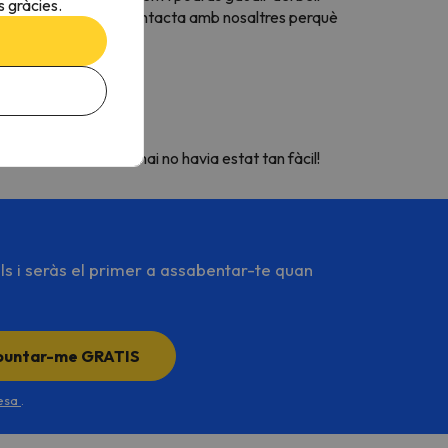
 gràcies.
la població de Cuera. Contacta amb nosaltres perquè
a Domoliti Superski mai no havia estat tan fàcil!
ls i seràs el primer a assabentar-te quan
puntar-me GRATIS
desa
.