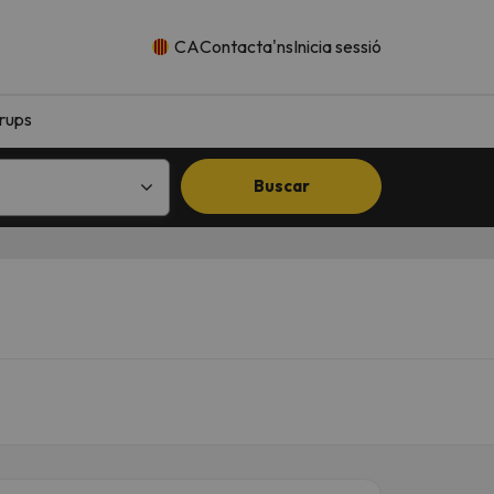
CA
Contacta'ns
Inicia sessió
rups
Buscar