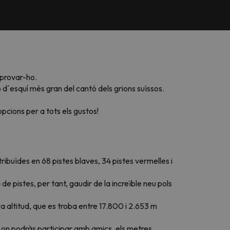
mprovar-ho.
 d´esquí més gran del cantó dels grions suïssos.
pcions per a tots els gustos!
buïdes en 68 pistes blaves, 34 pistes vermelles i
de pistes, per tant, gaudir de la increïble neu pols
va altitud, que es troba entre 17.800 i 2.653 m
s on podràs participar amb amics, els metres