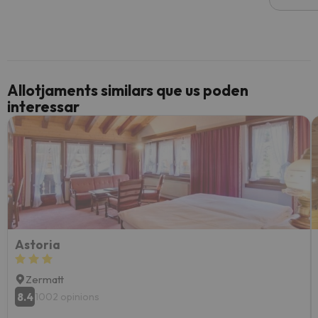
Allotjaments similars que us poden
interessar
Astoria
Zermatt
8.4
1002 opinions