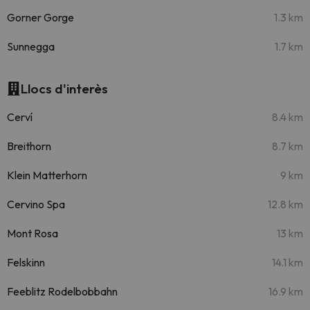
Gorner Gorge
1.3 km
Sunnegga
1.7 km
Llocs d'interès
Cerví
8.4 km
Breithorn
8.7 km
Klein Matterhorn
9 km
Cervino Spa
12.8 km
Mont Rosa
13 km
Felskinn
14.1 km
Feeblitz Rodelbobbahn
16.9 km