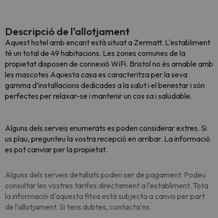
Descripció de l'allotjament
Aquest hotel amb encant està situat a Zermatt. L'establiment
té un total de 49 habitacions. Les zones comunes de la
propietat disposen de connexió WiFi. Bristol no és amable amb
les mascotes Aquesta casa es caracteritza per la seva
gamma d’instal·lacions dedicades a la salut i el benestar i són
perfectes per relaxar-se i mantenir un cos sa i saludable.
Alguns dels serveis enumerats es poden considerar extres. Si
us plau, pregunteu la vostra recepció en arribar. La informació
es pot canviar per la propietat.
Alguns dels serveis detallats poden ser de pagament. Podeu
consultar les vostres tarifes directament a l'establiment. Tota
la informació d'aquesta fitxa està subjecta a canvis per part
de l'allotjament. Si tens dubtes, contacta'ns.