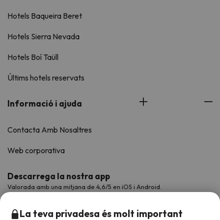
Hotels Baqueira Beret
Hotels Sierra Nevada
Hotels Boí Taüll
Últims hotels reservats
Informació i ajuda
Contacta Amb Nosaltres
Web corporativa
Descarrega la nostra app
Valorada amb una mitjana de 4,6/5 en iOS i Android.
La teva privadesa és molt important