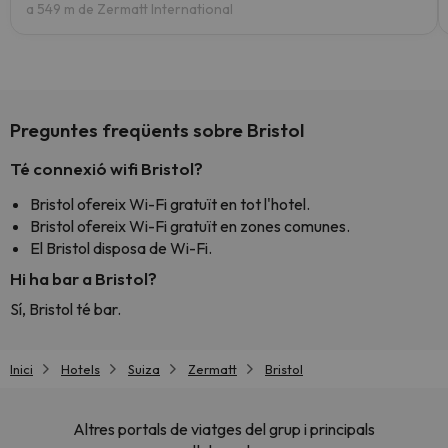
a 549 m de Zermatt International
Preguntes freqüents sobre Bristol
Té connexió wifi Bristol?
Bristol ofereix Wi-Fi gratuït en tot l'hotel.
Bristol ofereix Wi-Fi gratuït en zones comunes.
El Bristol disposa de Wi-Fi.
Hi ha bar a Bristol?
Sí, Bristol té bar.
Inici
Hotels
Suiza
Zermatt
Bristol
Altres portals de viatges del grup i principals