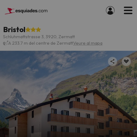
Bristol
Schluhmattstrasse 3, 3920, Zermatt
A 233.7 m del centre de Zermatt
Veure al mapa