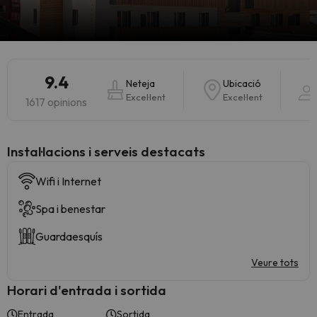
9.4
Neteja
Ubicació
Excel·lent
Excel·lent
1617 opinions
Instal·lacions i serveis destacats
Wifi i Internet
Spa i benestar
Guardaesquís
Veure tots
Horari d'entrada i sortida
Entrada
Sortida