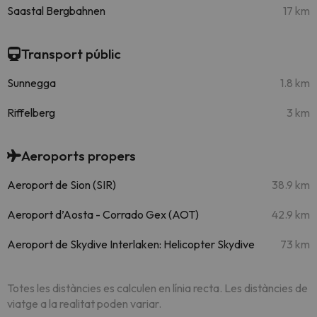
Saastal Bergbahnen
17 km
Transport públic
Sunnegga
1.8 km
Riffelberg
3 km
Aeroports propers
Aeroport de Sion (SIR)
38.9 km
Aeroport d’Aosta - Corrado Gex (AOT)
42.9 km
Aeroport de Skydive Interlaken: Helicopter Skydive
73 km
Totes les distàncies es calculen en línia recta. Les distàncies de
viatge a la realitat poden variar.