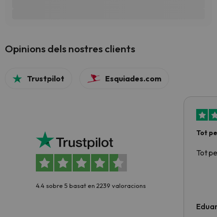
Opinions dels nostres clients
Trustpilot
Esquiades.com
Tot p
Tot p
4.4 sobre 5 basat en 2239 valoracions
Edua