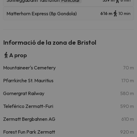
Sunneggabahn Talstation
Funicular
559 m
8 min
Matterhorn Express (8p Gondola)
616 m
10 min
Informació de la zona de Bristol
A prop
Mountaineer's Cemetery
70 m
Pfarrkirche St. Mauritius
170 m
Gornergrat Railway
580 m
Teleférico Zermatt-Furi
590 m
Zermatt Bergbahnen AG
610 m
Forest Fun Park Zermatt
920 m