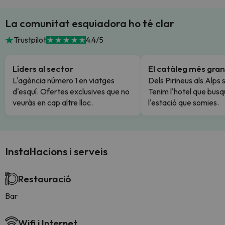
La comunitat esquiadora ho té clar
Trustpilot
4.4/5
Líders al sector
El catàleg més gran
L'agència número 1 en viatges
Dels Pirineus als Alps 
d'esquí. Ofertes exclusives que no
Tenim l'hotel que busq
veuràs en cap altre lloc.
l'estació que somies.
Instal·lacions i serveis
Restauració
Bar
Wifi i Internet