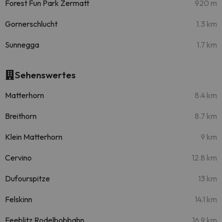
Forest Fun Park Zermatt
920 m
Gornerschlucht
1.3 km
Sunnegga
1.7 km
Sehenswertes
Matterhorn
8.4 km
Breithorn
8.7 km
Klein Matterhorn
9 km
Cervino
12.8 km
Dufourspitze
13 km
Felskinn
14.1 km
Feeblitz Rodelbobbahn
16.9 km