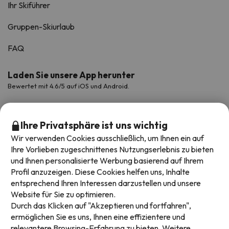
Ihr Skiführer
Gruppen-Skiurlaub
FAQ
Laden Sie unsere App herunter
Bewertet mit 4.6/5 auf iOS und Android.
Ihre Privatsphäre ist uns wichtig
Wir verwenden Cookies ausschließlich, um Ihnen ein auf
Ihre Vorlieben zugeschnittenes Nutzungserlebnis zu bieten
und Ihnen personalisierte Werbung basierend auf Ihrem
Profil anzuzeigen. Diese Cookies helfen uns, Inhalte
entsprechend Ihren Interessen darzustellen und unsere
Website für Sie zu optimieren.
Verfügbare Zahlungsarten
Durch das Klicken auf "Akzeptieren und fortfahren",
ermöglichen Sie es uns, Ihnen eine effizientere und
relevantere Browsing-Erfahrung zu bieten. Weitere