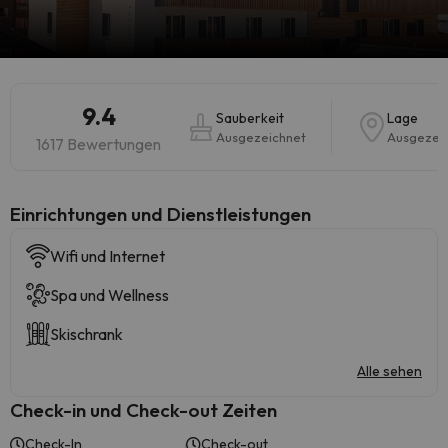
9.4
Sauberkeit
Lage
Ausgezeichnet
Ausgezei
1617 Bewertungen
​Einrichtungen und Dienstleistungen
Wifi und Internet
Spa und Wellness
Skischrank
Alle sehen
Check-in und Check-out Zeiten
Check-In
Check-out