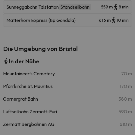
Sunneggabahn Talstation
Standseilbahn
559 m
8 min
Matterhorn Express (8p Gondola)
616 m
10 min
Die Umgebung von Bristol
In der Nähe
Mountaineer's Cemetery
70 m
Pfarrkirche St. Mauritius
170 m
Gornergrat Bahn
580 m
Luftseilbahn Zermatt-Furi
590 m
Zermatt Bergbahnen AG
610 m