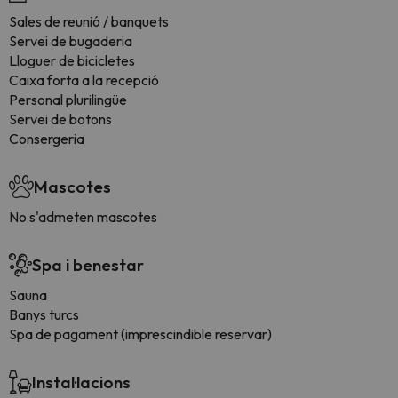
Sales de reunió / banquets
Servei de bugaderia
Lloguer de bicicletes
Caixa forta a la recepció
Personal plurilingüe
Servei de botons
Consergeria
Mascotes
No s'admeten mascotes
Spa i benestar
Sauna
Banys turcs
Spa de pagament (imprescindible reservar)
Instal·lacions