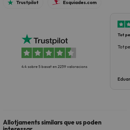
Trustpilot
Esquiades.com
Tot p
Tot p
4.4 sobre 5 basat en 2239 valoracions
Edua
Allotjaments similars que us poden
interessar