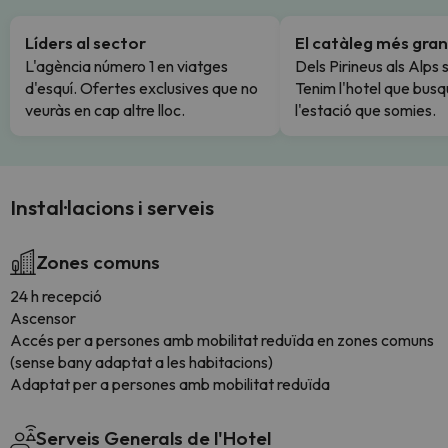
Líders al sector
El catàleg més gran
L'agència número 1 en viatges
Dels Pirineus als Alps 
d'esquí. Ofertes exclusives que no
Tenim l'hotel que busq
veuràs en cap altre lloc.
l'estació que somies.
Instal·lacions i serveis
Zones comuns
24 h recepció
Ascensor
Accés per a persones amb mobilitat reduïda en zones comuns
(sense bany adaptat a les habitacions)
Adaptat per a persones amb mobilitat reduïda
Serveis Generals de l'Hotel