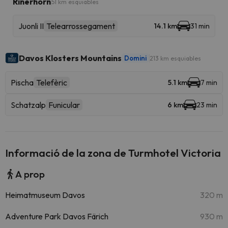
Rinerhorn
51 km esquiables
Juonli II
Telearrossegament
14.1 km
31 min
Davos Klosters Mountains
Domini
213 km esquiables
Pischa
Telefèric
5.1 km
7 min
Schatzalp
Funicular
6 km
23 min
Informació de la zona de Turmhotel Victoria
A prop
Heimatmuseum Davos
320 m
Adventure Park Davos Färich
930 m