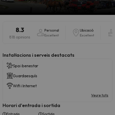
8.3
Personal
Ubicació
Excel·lent
Excel·lent
818 opinions
Instal·lacions i serveis destacats
Spa i benestar
Guardaesquís
Wifi i Internet
Veure tots
Horari d'entrada i sortida
Entrada
Sortida