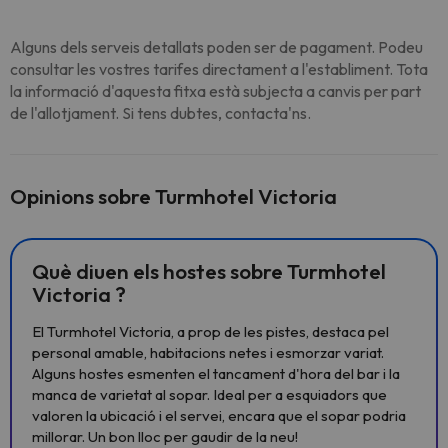
Alguns dels serveis detallats poden ser de pagament. Podeu
consultar les vostres tarifes directament a l'establiment. Tota
la informació d'aquesta fitxa està subjecta a canvis per part
de l'allotjament. Si tens dubtes, contacta'ns.
Opinions sobre Turmhotel Victoria
Què diuen els hostes sobre Turmhotel
Victoria ?
El Turmhotel Victoria, a prop de les pistes, destaca pel
personal amable, habitacions netes i esmorzar variat.
Alguns hostes esmenten el tancament d'hora del bar i la
manca de varietat al sopar. Ideal per a esquiadors que
valoren la ubicació i el servei, encara que el sopar podria
millorar. Un bon lloc per gaudir de la neu!