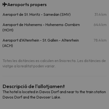
Aeroports propers
Aeroport de St. Moritz - Samedan (SMV)
31.4 km
Aeroport de Hohenems - Hohenems-Dornbirn
64.4 km
(HOH)
Aeroport d’Altenrhein - St. Gallen - Altenrhein
78.4 km
(ACH)
Totes les distàncies es calculen en línia recta. Les distàncies de
viatge a la realitat poden variar.
Descripció de l'allotjament
The hotel is located in Davos Dorf and near to the train station
Davos Dorf and the Davoser Lake.