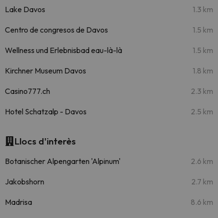
Lake Davos
1.3 km
Centro de congresos de Davos
1.5 km
Wellness und Erlebnisbad eau-là-là
1.5 km
Kirchner Museum Davos
1.8 km
Casino777.ch
2.3 km
Hotel Schatzalp - Davos
2.5 km
Llocs d'interès
Botanischer Alpengarten 'Alpinum'
2.6 km
Jakobshorn
2.7 km
Madrisa
8.6 km