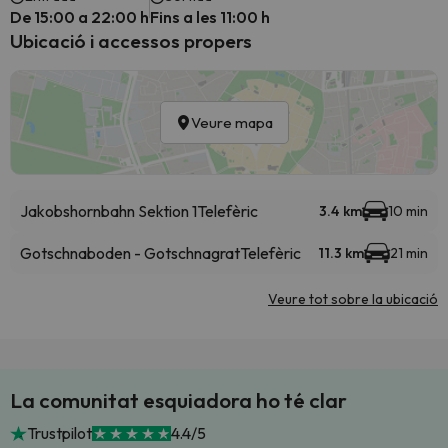
De 15:00 a 22:00 h
Fins a les 11:00 h
Ubicació i accessos propers
Veure mapa
Jakobshornbahn Sektion 1
Telefèric
3.4 km
10 min
Gotschnaboden - Gotschnagrat
Telefèric
11.3 km
21 min
Veure tot sobre la ubicació
La comunitat esquiadora ho té clar
Trustpilot
4.4/5