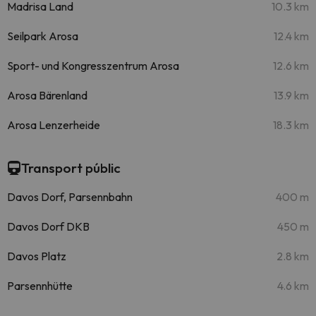
Madrisa Land
10.3 km
Seilpark Arosa
12.4 km
Sport- und Kongresszentrum Arosa
12.6 km
Arosa Bärenland
13.9 km
Arosa Lenzerheide
18.3 km
Transport públic
Davos Dorf, Parsennbahn
400 m
Davos Dorf DKB
450 m
Davos Platz
2.8 km
Parsennhütte
4.6 km