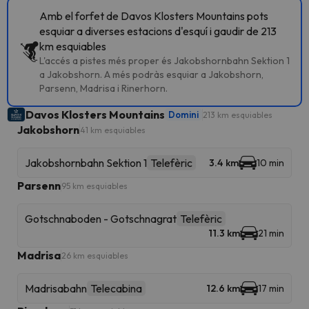
Amb el forfet de Davos Klosters Mountains pots
esquiar a diverses estacions d'esquí i gaudir de 213
km esquiables
L'accés a pistes més proper és Jakobshornbahn Sektion 1
a Jakobshorn. A més podràs esquiar a Jakobshorn,
Parsenn, Madrisa i Rinerhorn.
Davos Klosters Mountains
Domini
213 km esquiables
Jakobshorn
41 km esquiables
Jakobshornbahn Sektion 1
Telefèric
3.4 km
10 min
Parsenn
95 km esquiables
Gotschnaboden - Gotschnagrat
Telefèric
11.3 km
21 min
Madrisa
26 km esquiables
Madrisabahn
Telecabina
12.6 km
17 min