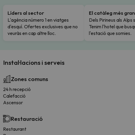
Líders al sector
El catàleg més gran
L'agència número 1 en viatges
Dels Pirineus als Alps 
d'esquí. Ofertes exclusives que no
Tenim l'hotel que busq
veuràs en cap altre lloc.
l'estació que somies.
Instal·lacions i serveis
Zones comuns
24 h recepció
Calefacció
Ascensor
Restauració
Restaurant