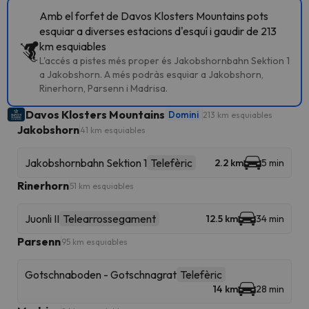
Amb el forfet de Davos Klosters Mountains pots
esquiar a diverses estacions d'esquí i gaudir de 213
km esquiables
L'accés a pistes més proper és Jakobshornbahn Sektion 1
a Jakobshorn. A més podràs esquiar a Jakobshorn,
Rinerhorn, Parsenn i Madrisa.
Davos Klosters Mountains
Domini
213 km esquiables
Jakobshorn
41 km esquiables
Jakobshornbahn Sektion 1
Telefèric
2.2 km
5 min
Rinerhorn
51 km esquiables
Juonli II
Telearrossegament
12.5 km
34 min
Parsenn
95 km esquiables
Gotschnaboden - Gotschnagrat
Telefèric
14 km
28 min