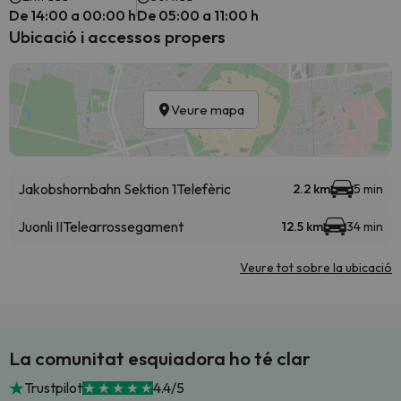
De 14:00 a 00:00 h
De 05:00 a 11:00 h
Ubicació i accessos propers
Veure mapa
Jakobshornbahn Sektion 1
Telefèric
2.2 km
5 min
Juonli II
Telearrossegament
12.5 km
34 min
Veure tot sobre la ubicació
La comunitat esquiadora ho té clar
Trustpilot
4.4/5