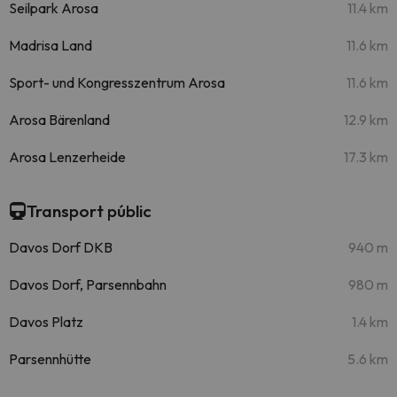
Seilpark Arosa
11.4 km
Madrisa Land
11.6 km
Sport- und Kongresszentrum Arosa
11.6 km
Arosa Bärenland
12.9 km
Arosa Lenzerheide
17.3 km
Transport públic
Davos Dorf DKB
940 m
Davos Dorf, Parsennbahn
980 m
Davos Platz
1.4 km
Parsennhütte
5.6 km