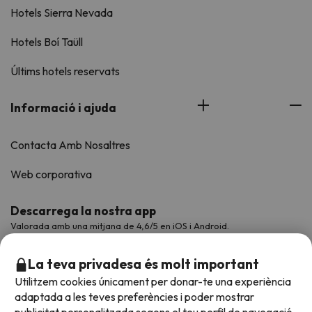
Hotels Sierra Nevada
Hotels Boí Taüll
Últims hotels reservats
Informació i ajuda
Contacta Amb Nosaltres
Web corporativa
Descarrega la nostra app
Valorada amb una mitjana de 4,6/5 en iOS i Android.
La teva privadesa és molt important
Utilitzem cookies únicament per donar-te una experiència
adaptada a les teves preferències i poder mostrar