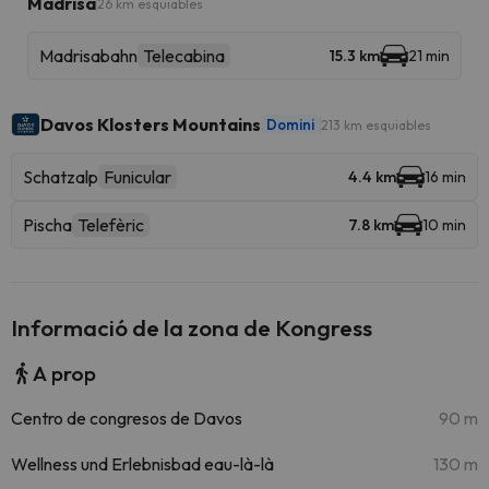
Madrisa
26 km esquiables
Madrisabahn
Telecabina
15.3 km
21 min
Davos Klosters Mountains
Domini
213 km esquiables
Schatzalp
Funicular
4.4 km
16 min
Pischa
Telefèric
7.8 km
10 min
Informació de la zona de Kongress
A prop
Centro de congresos de Davos
90 m
Wellness und Erlebnisbad eau-là-là
130 m