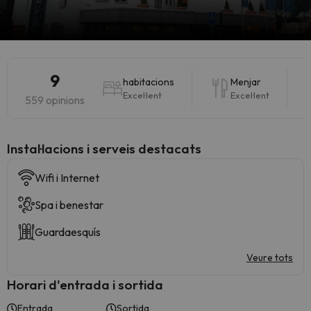
9
habitacions
Menjar
Excel·lent
Excel·lent
559 opinions
Instal·lacions i serveis destacats
Wifi i Internet
Spa i benestar
Guardaesquís
Veure tots
Horari d'entrada i sortida
Entrada
Sortida