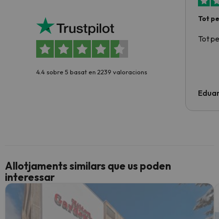
Tot p
Tot p
4.4 sobre 5 basat en 2239 valoracions
Edua
Allotjaments similars que us poden
interessar