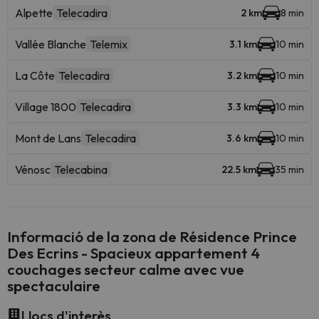
Alpette
Telecadira
2 km
8 min
Vallée Blanche
Telemix
3.1 km
10 min
La Côte
Telecadira
3.2 km
10 min
Village 1800
Telecadira
3.3 km
10 min
Mont de Lans
Telecadira
3.6 km
10 min
Vénosc
Telecabina
22.5 km
35 min
Informació de la zona de Résidence Prince
Des Ecrins - Spacieux appartement 4
couchages secteur calme avec vue
spectaculaire
Llocs d'interès