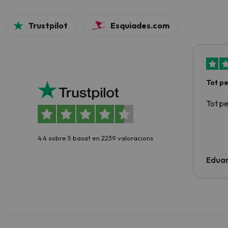
Trustpilot
Esquiades.com
Tot p
Tot p
4.4 sobre 5 basat en 2239 valoracions
Edua