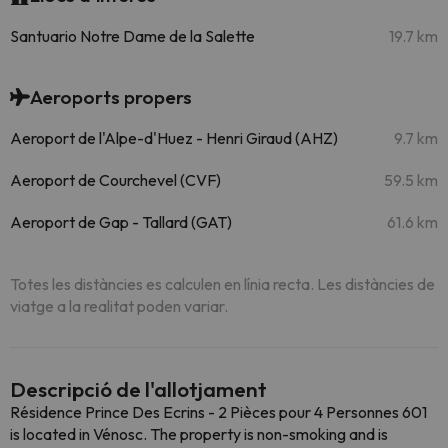
Santuario Notre Dame de la Salette
19.7 km
Aeroports propers
Aeroport de l'Alpe-d'Huez - Henri Giraud (AHZ)
9.7 km
Aeroport de Courchevel (CVF)
59.5 km
Aeroport de Gap - Tallard (GAT)
61.6 km
Totes les distàncies es calculen en línia recta. Les distàncies de
viatge a la realitat poden variar.
Descripció de l'allotjament
Résidence Prince Des Ecrins - 2 Pièces pour 4 Personnes 601
is located in Vénosc. The property is non-smoking and is