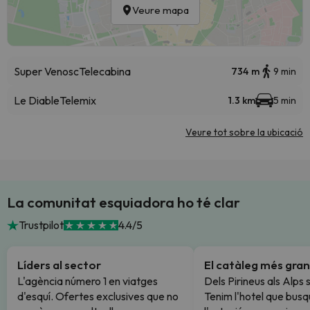
Veure mapa
Super Venosc
Telecabina
734 m
9 min
Le Diable
Telemix
1.3 km
5 min
Veure tot sobre la ubicació
La comunitat esquiadora ho té clar
Trustpilot
4.4/5
Líders al sector
El catàleg més gran
L'agència número 1 en viatges
Dels Pirineus als Alps 
d'esquí. Ofertes exclusives que no
Tenim l'hotel que busq