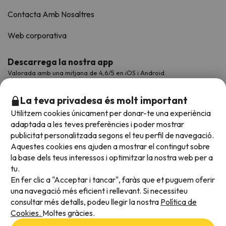
Contacta Amb Nosaltres
Web corporativa
Descarrega la nostra app
Valorada amb una mitjana de 4,6/5 en iOS i Android.
La teva privadesa és molt important
Utilitzem cookies únicament per donar-te una experiència
adaptada a les teves preferències i poder mostrar
publicitat personalitzada segons el teu perfil de navegació.
Aquestes cookies ens ajuden a mostrar el contingut sobre
la base dels teus interessos i optimitzar la nostra web per a
tu.
En fer clic a "Acceptar i tancar", faràs que et puguem oferir
Acceptem
una navegació més eficient i rellevant. Si necessiteu
consultar més detalls, podeu llegir la nostra
Política de
Cookies.
Moltes gràcies.