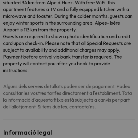
situated 34 km from Alpe d'Huez. With free WiFi, this
apartment features a TV and a fully equipped kitchen with a
microwave and toaster. During the colder months, guests can
enjoy winter sports in the surrounding area. Alpes–Isère
Airport is 113 km from the property.
Guests are required to show a photo identification and credit
card upon check-in. Please note that all Special Requests are
subject to availability and additional charges may apply.
Payment before arrival via bank transfer is required. The
property will contact you after you book to provide
instructions.
Alguns dels serveis detallats poden ser de pagament. Podeu
consultar les vostres tarifes directament a l'establiment. Tota
la informació d'aquesta fitxa està subjecta a canvis per part
de l'allotjament. Si tens dubtes, contacta'ns.
Informació legal