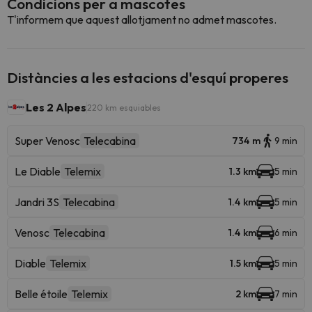
Condicions per a mascotes
T'informem que aquest allotjament no admet mascotes.
Distàncies a les estacions d'esquí properes
Les 2 Alpes
220 km esquiables
Super Venosc
Telecabina
734 m
9 min
Le Diable
Telemix
1.3 km
5 min
Jandri 3S
Telecabina
1.4 km
5 min
Venosc
Telecabina
1.4 km
6 min
Diable
Telemix
1.5 km
5 min
Belle étoile
Telemix
2 km
7 min