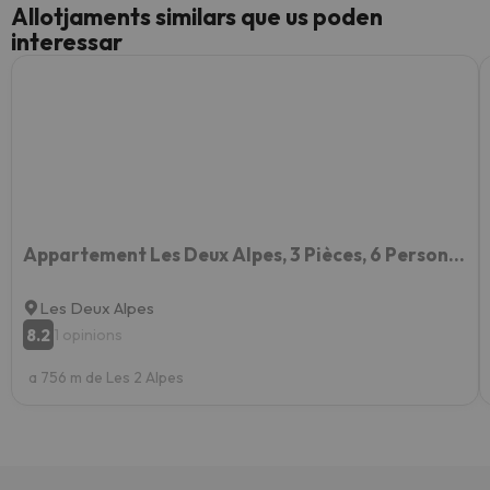
Allotjaments similars que us poden
interessar
Appartement Les Deux Alpes, 3 Pièces, 6 Personnes - Fr-1-516-189
Les Deux Alpes
8.2
1 opinions
a 756 m de Les 2 Alpes