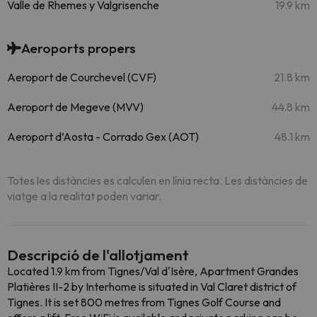
Valle de Rhemes y Valgrisenche
19.9 km
Aeroports propers
Aeroport de Courchevel (CVF)
21.8 km
Aeroport de Megeve (MVV)
44.8 km
Aeroport d’Aosta - Corrado Gex (AOT)
48.1 km
Totes les distàncies es calculen en línia recta. Les distàncies de
viatge a la realitat poden variar.
Descripció de l'allotjament
Located 1.9 km from Tignes/Val d'Isère, Apartment Grandes
Platières II-2 by Interhome is situated in Val Claret district of
Tignes. It is set 800 metres from Tignes Golf Course and