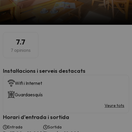
7.7
7 opinions
Instal·lacions i serveis destacats
Wifi i Internet
Guardaesquís
Veure tots
Horari d'entrada i sortida
Entrada
Sortida