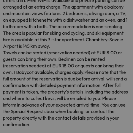
offers a lift. Free WiFi is available and private parking can be
arranged at an extra charge. The apartment with a balcony
and mountain views features 2 bedrooms, a living room, a TV,
an equipped kitchenette with a dishwasher and an oven, and 1
bathroom with a bath. The accommodation is non-smoking.
The area is popular for skiing and cycling, and ski equipment
hire is available at this 3-star apartment. Chambéry-Savoie
Airport is 145 km away.
Towels can be rented (reservation needed) at EUR 8.00 or
guests can bring their own. Bedlinen can be rented
(reservation needed) at EUR 18.00 or guests can bring their
own. 1 Babycot available, charges apply.Please note that the
full amount of the reservation is due before arrival. will send a
confirmation with detailed payment information. After full
payment is taken, the property's details, including the address
and where to collect keys, will be emailed to you. Please
inform in advance of your expected arrival time. You can use
the Special Requests box when booking, or contact the
property directly with the contact details provided in your
confirmation.