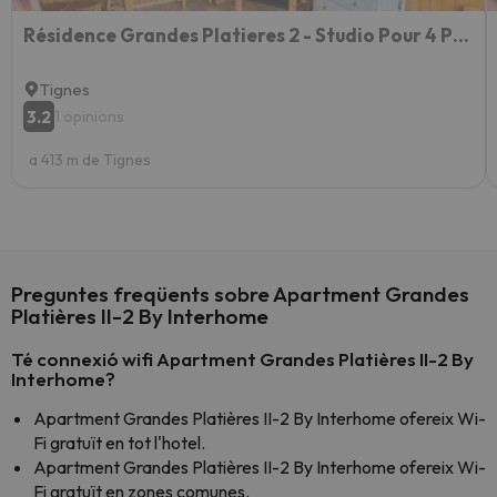
Résidence Grandes Platieres 2 - Studio Pour 4 Personnes 324
Tignes
3.2
1 opinions
a 413 m de Tignes
Preguntes freqüents sobre Apartment Grandes
Platières II-2 By Interhome
Té connexió wifi Apartment Grandes Platières II-2 By
Interhome?
Apartment Grandes Platières II-2 By Interhome ofereix Wi-
Fi gratuït en tot l'hotel.
Apartment Grandes Platières II-2 By Interhome ofereix Wi-
Fi gratuït en zones comunes.