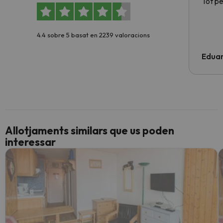
Tot p
4.4 sobre 5 basat en 2239 valoracions
Edua
Allotjaments similars que us poden
interessar