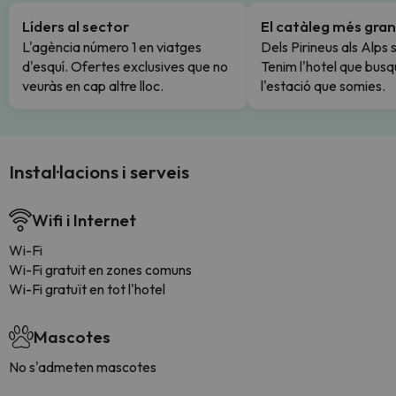
Líders al sector
El catàleg més gran
L'agència número 1 en viatges
Dels Pirineus als Alps 
d'esquí. Ofertes exclusives que no
Tenim l'hotel que busq
veuràs en cap altre lloc.
l'estació que somies.
Instal·lacions i serveis
Wifi i Internet
Wi-Fi
Wi-Fi gratuit en zones comuns
Wi-Fi gratuït en tot l'hotel
Mascotes
No s'admeten mascotes