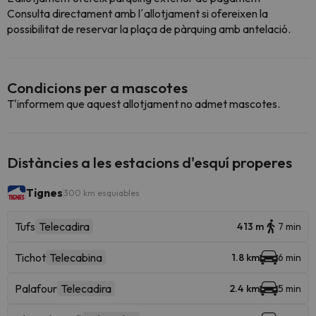
Consulta directament amb l´allotjament si ofereixen la
possibilitat de reservar la plaça de pàrquing amb antelació.
Condicions per a mascotes
T'informem que aquest allotjament no admet mascotes.
Distàncies a les estacions d'esquí properes
Tignes
300 km esquiables
Tufs
Telecadira
413 m
7 min
Tichot
Telecabina
1.8 km
6 min
Palafour
Telecadira
2.4 km
5 min