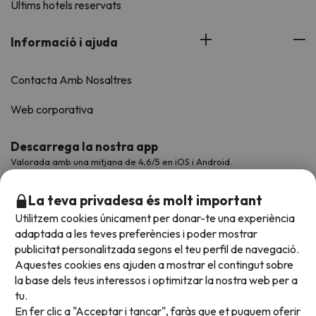
Últims hotels reservats
Informació i ajuda
Contacta Amb Nosaltres
Web corporativa
Descarrega la nostra app
Valorada amb una mitjana de 4,6/5 en iOS i Android.
La teva privadesa és molt important
Utilitzem cookies únicament per donar-te una experiència
adaptada a les teves preferències i poder mostrar
publicitat personalitzada segons el teu perfil de navegació.
Aquestes cookies ens ajuden a mostrar el contingut sobre
la base dels teus interessos i optimitzar la nostra web per a
tu.
En fer clic a "Acceptar i tancar", faràs que et puguem oferir
Acceptem