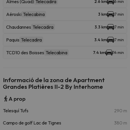
Almes (Quad)
Telecadira
2.6 km
6 min
Aéroski
Telecabina
3 km
7 min
Chaudannes
Telecadira
3.3 km
7 min
Paquis
Telecadira
3.4 km
7 min
TCD10 des Boisses
Telecabina
7.4 km
14 min
Informació de la zona de Apartment
Grandes Platières II-2 By Interhome
A prop
Telesquí Tufs
290 m
Campo de golf Lac de Tignes
380 m