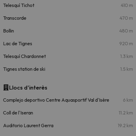
Telesquí Tichot
410 m
Transcorde
470 m
Bollin
480 m
Lac de Tignes
920 m
Telesquí Chardonnet
1.3 km
Tignes station de ski
1.5 km
Llocs d'interès
Complejo deportivo Centre Aquasportif Val d'Isère
6 km
Coll de l'Iseran
11.2 km
Auditorio Laurent Gerra
19.2 km