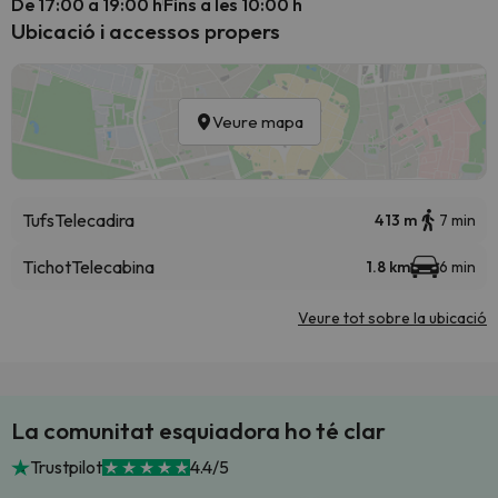
De 17:00 a 19:00 h
Fins a les 10:00 h
Ubicació i accessos propers
Veure mapa
Tufs
Telecadira
413 m
7 min
Tichot
Telecabina
1.8 km
6 min
Veure tot sobre la ubicació
La comunitat esquiadora ho té clar
Trustpilot
4.4/5