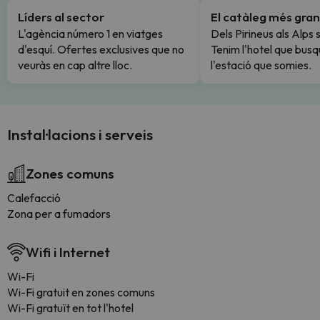
Líders al sector
El catàleg més gran
L'agència número 1 en viatges
Dels Pirineus als Alps 
d'esquí. Ofertes exclusives que no
Tenim l'hotel que busq
veuràs en cap altre lloc.
l'estació que somies.
Instal·lacions i serveis
Zones comuns
Calefacció
Zona per a fumadors
Wifi i Internet
Wi-Fi
Wi-Fi gratuit en zones comuns
Wi-Fi gratuït en tot l'hotel