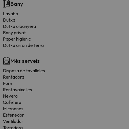
Bany
Lavabo
Dutxa
Dutxa o banyera
Bany privat
Paper higiènic
Dutxa arran de terra
Més serveis
Disposa de tovalloles
Rentadora
Forn
Rentavaixelles
Nevera
Cafetera
Microones
Estenedor
Ventilador
Torradora