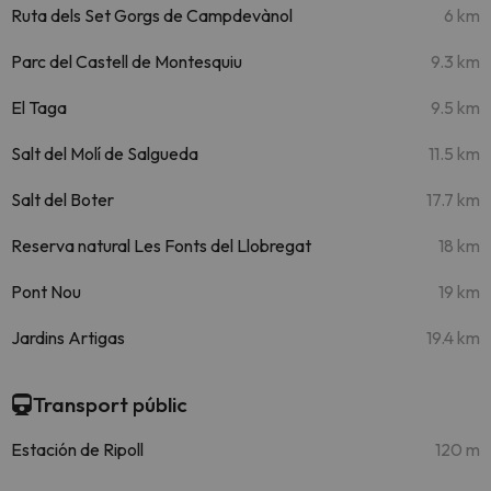
Ruta dels Set Gorgs de Campdevànol
6 km
Parc del Castell de Montesquiu
9.3 km
El Taga
9.5 km
Salt del Molí de Salgueda
11.5 km
Salt del Boter
17.7 km
Reserva natural Les Fonts del Llobregat
18 km
Pont Nou
19 km
Jardins Artigas
19.4 km
Transport públic
Estación de Ripoll
120 m