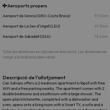
Aeroports propers
Aeroport de Girona (GRO-Costa Brava)
57.5 km
Aeroport de La Seu d'Urgell (LEU)
67.3 km
Aeroport de Sabadell (QSA)
75.5 km
Totes les distàncies es calculen en línia recta. Les distàncies de
viatge a la realitat poden variar.
Descripció de l'allotjament
Can Salvans offers a 2-bedroom apartment in Ripoll with free
WiFi and a free parking nearby. The apartment comes with 2
double bedrooms and a bathroom with a large shower. The
open-plan kitchenette, completed with a dishwasher and
oven, opens onto a living room with a Smart TV, a sofa and a