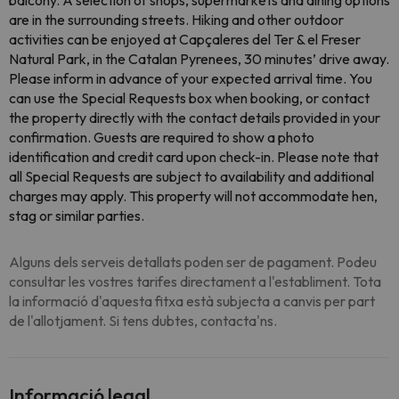
balcony. A selection of shops, supermarkets and dining options
are in the surrounding streets. Hiking and other outdoor
activities can be enjoyed at Capçaleres del Ter & el Freser
Natural Park, in the Catalan Pyrenees, 30 minutes’ drive away.
Please inform in advance of your expected arrival time. You
can use the Special Requests box when booking, or contact
the property directly with the contact details provided in your
confirmation. Guests are required to show a photo
identification and credit card upon check-in. Please note that
all Special Requests are subject to availability and additional
charges may apply. This property will not accommodate hen,
stag or similar parties.
Alguns dels serveis detallats poden ser de pagament. Podeu
consultar les vostres tarifes directament a l'establiment. Tota
la informació d'aquesta fitxa està subjecta a canvis per part
de l'allotjament. Si tens dubtes, contacta'ns.
Informació legal