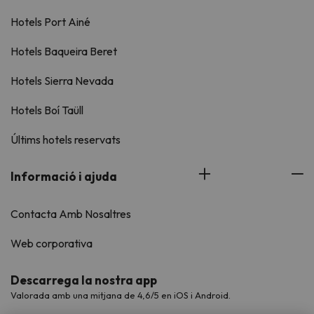
Hotels Port Ainé
Hotels Baqueira Beret
Hotels Sierra Nevada
Hotels Boí Taüll
Últims hotels reservats
Informació i ajuda
Contacta Amb Nosaltres
Web corporativa
Descarrega la nostra app
Valorada amb una mitjana de 4,6/5 en iOS i Android.