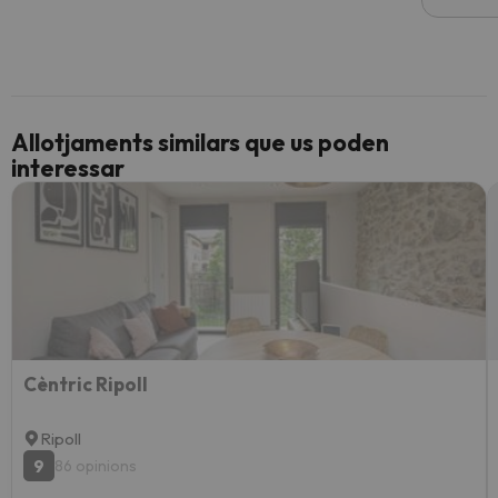
Allotjaments similars que us poden
interessar
Cèntric Ripoll
Ripoll
9
86 opinions