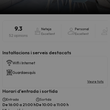
9.3
Neteja
Personal
Excel·lent
Excel·lent
52 opinions
Instal·lacions i serveis destacats
Wifi i Internet
Guardaesquís
Veure tots
Horari d'entrada i sortida
Entrada
Sortida
De 16:00 a 21:00 h
De 10:00 a 11:00 h