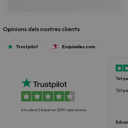
Opinions dels nostres clients
Trustpilot
Esquiades.com
Tot p
Tot p
4.4 sobre 5 basat en 2239 valoracions
Edua