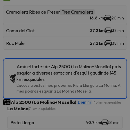
Cremallera Ribes de Freser
Tren Cremallera
16.6 km
20 min
Coma del Clot
27.2 km
38 min
Roc Male
27.2 km
38 min
Amb el forfet de Alp 2500 (La Molina+Masella) pots
esquiar a diverses estacions d'esquí i gaudir de 145
km esquiables
L'accés a pistes més proper és Pista Llarga a La Molina. A
més podràs esquiar a La Molina i Masella.
Alp 2500 (La Molina+Masella)
Domini
145 km esquiables
La Molina
71 km esquiables
Pista Llarga
40.7 km
51 min