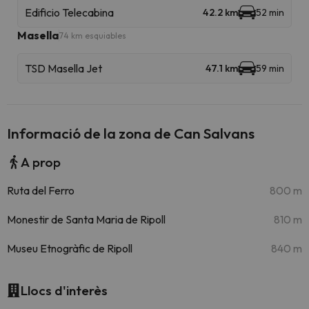
Edificio Telecabina
42.2 km
52 min
Masella
74 km esquiables
TSD Masella Jet
47.1 km
59 min
Informació de la zona de Can Salvans
A prop
Ruta del Ferro
800 m
Monestir de Santa Maria de Ripoll
810 m
Museu Etnogràfic de Ripoll
840 m
Llocs d'interès