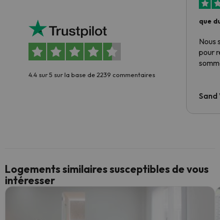
que du
Nous 
pour 
somme
4.4 sur 5 sur la base de 2239 commentaires
Sand
Logements similaires susceptibles de vous
intéresser