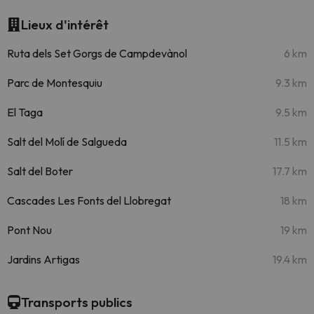
Lieux d'intérêt
Ruta dels Set Gorgs de Campdevànol
6 km
Parc de Montesquiu
9.3 km
El Taga
9.5 km
Salt del Molí de Salgueda
11.5 km
Salt del Boter
17.7 km
Cascades Les Fonts del Llobregat
18 km
Pont Nou
19 km
Jardins Artigas
19.4 km
Transports publics