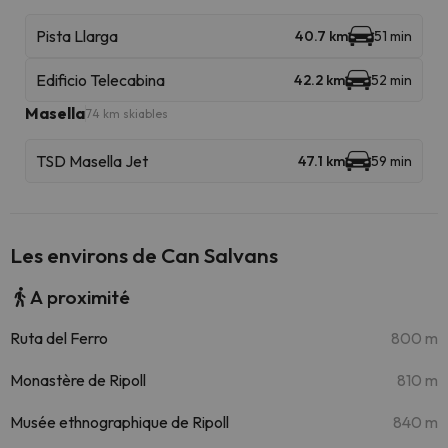
Pista Llarga
40.7 km
51 min
Edificio Telecabina
42.2 km
52 min
Masella
74 km skiables
TSD Masella Jet
47.1 km
59 min
Les environs de Can Salvans
A proximité
Ruta del Ferro
800 m
Monastère de Ripoll
810 m
Musée ethnographique de Ripoll
840 m