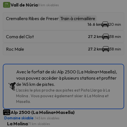
Vall de Núria
8 km skiables
Cremallera Ribes de Freser
Train à crémaillère
16.6 km
20 min
Coma del Clot
27.2 km
38 min
Roc Male
27.2 km
38 min
Avec le forfait de ski Alp 2500 (La Molina+Masella),
vous pouvez accéder à plusieurs stations et profiter
de 145 km de pistes.
L'accès le plus proche aux pistes est Pista Llarga à La
Molina . Vous pouvez également skier à La Molina et
Masella.
Alp 2500 (La Molina+Masella)
Domaine skiable
145 km skiables
La Molina
71 km skiables