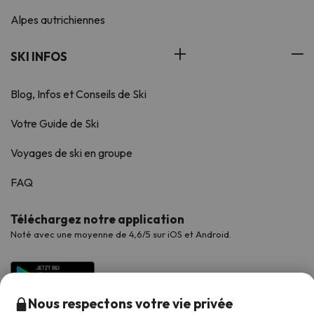
Alpes autrichiennes
SKI INFOS
Blog, Infos et Conseils de Ski
Votre Guide de Ski
Voyages de ski en groupe
FAQ
Téléchargez notre application
Noté avec une moyenne de 4,6/5 sur iOS et Android.
Nous respectons votre vie privée