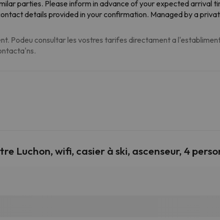
milar parties. Please inform in advance of your expected arrival 
 contact details provided in your confirmation. Managed by a priva
t. Podeu consultar les vostres tarifes directament a l'establiment
contacta'ns.
re Luchon, wifi, casier à ski, ascenseur, 4 pers