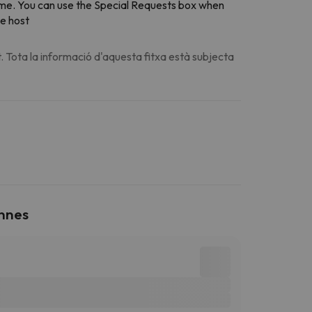
time. You can use the Special Requests box when
te host
. Tota la informació d'aquesta fitxa està subjecta
onnes