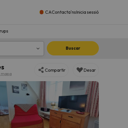
CA
Contacta'ns
Inicia sessió
rups
Buscar
es
Compartir
Desar
l mapa