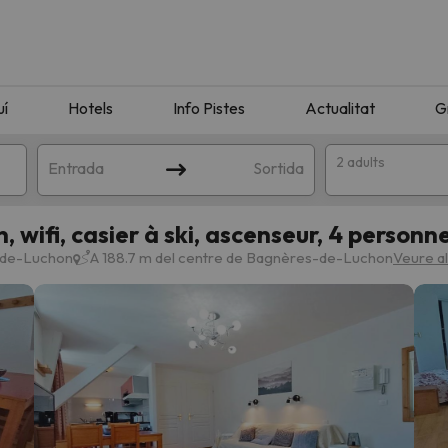
uí
Hotels
Info Pistes
Actualitat
G
2 adults
Entrada
Sortida
 wifi, casier à ski, ascenseur, 4 personn
s-de-Luchon
A 188.7 m del centre de Bagnères-de-Luchon
Veure a
n amb la teva cerca. Intenteu modificar la destinació.