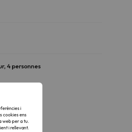
ur, 4 personnes
ferències i
s cookies ens
a web per a tu.
nt i rellevant.