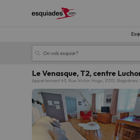
Esq
Le Venasque, T2, centre Luchon,
Esquí
Escapades
Appartement 43, Rue Victor Hugo, 31110, Bagnère
!Vaja! No hem trobat resultats que coincideixi