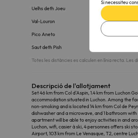
Si necessiteu cons
Uelhs deth Joeu
15.4 k
Val-Louron
16.5 k
Pico Aneto
18.5 k
Saut deth Pish
19.9 k
Totes les distàncies es calculen en línia recta. Les d
Descripció de l'allotjament
Set 46 km from Col d'Aspin, 1.4 km from Luchon Gol
accommodation situated in Luchon. Among the facilit
non-smoking and is located 14 km from Col de Peyr
dishwasher and a microwave, and 1 bathroom with a
apartment will be able to enjoy activities in and ar
Luchon, wifi, casier à ski, 4 personnes offers ski
Airport, 103 km from Le Venasque, T2, centre Luchon