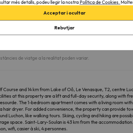
ultar més detalls, podeu llegir la nostra
Política de Cookies.
Moltes
m
Acceptar i ocultar
m
Rebutjar
m
m
istàncies de viatge a la realitat poden variar.
f Course and 14 km from Lake of Oô, Le Venasque, T2, centre Lucho
ies at this property are a lift and full-day security, along with f
esourde. The 1-bedroom apartment comes with a living room with a 
 hair dryer. For added convenience, the property can provide towe
ound Luchon, like walking tours. Skiing, cycling and hiking are poss
 storage space. Saint-Lary-Soulan is 43 km from the accommodation
, wifi, casier à ski, 4 personnes.