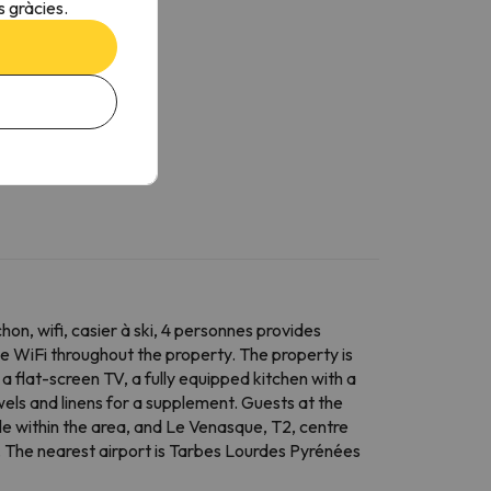
 gràcies.
n, wifi, casier à ski, 4 personnes provides
ree WiFi throughout the property. The property is
flat-screen TV, a fully equipped kitchen with a
ls and linens for a supplement. Guests at the
ible within the area, and Le Venasque, T2, centre
. The nearest airport is Tarbes Lourdes Pyrénées