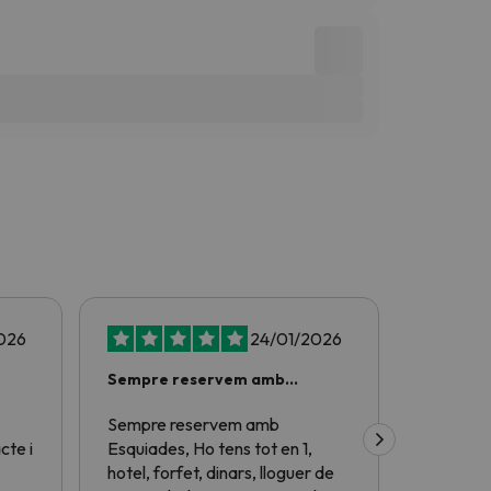
026
24/01/2026
Sempre reservem amb
Mai m'han
Esquiades
Sempre reservem amb
Mai m'han
cte i
Esquiades, Ho tens tot en 1,
hotel, forfet, dinars, lloguer de