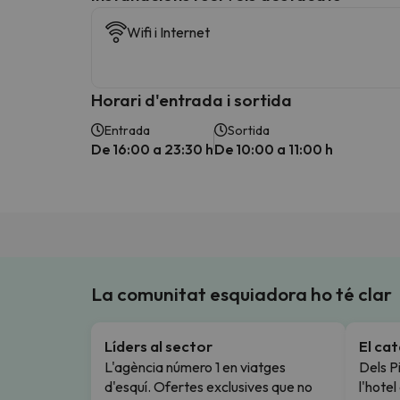
Wifi i Internet
Horari d'entrada i sortida
Entrada
Sortida
De 16:00 a 23:30 h
De 10:00 a 11:00 h
La comunitat esquiadora ho té clar
Líders al sector
El ca
L'agència número 1 en viatges
Dels Pi
d'esquí. Ofertes exclusives que no
l'hote