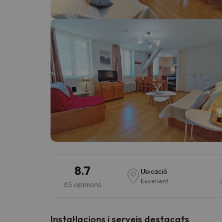
Vaja! Sembla que el nostre cercador ha perdut 
8.7
Ubicació
Excel·lent
65 opinions
Instal·lacions i serveis destacats