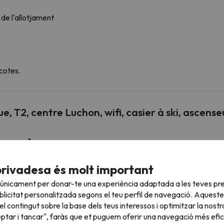
 de l'allotjament
cotes.
, T2, centre Luchon, wifi, casier à ski, ascense
Aeroports propers
m
Aeroport de Tarbes (XTB - Aeródromo
63.5 km
privadesa és molt important
m
de Tarbes)
 únicament per donar-te una experiència adaptada a les teves pre
licitat personalitzada segons el teu perfil de navegació. Aqueste
m
Aeroport de La Seu d'Urgell (LEU)
83.4 km
l contingut sobre la base dels teus interessos i optimitzar la nostr
eptar i tancar", faràs que et puguem oferir una navegació més eficie
m