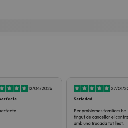
12/04/2026
27/01/2
perfecte
Seriedad
perfecte
Per problemes familiars he
tingut de cancel·lar el contra
amb una trucada tot llest.