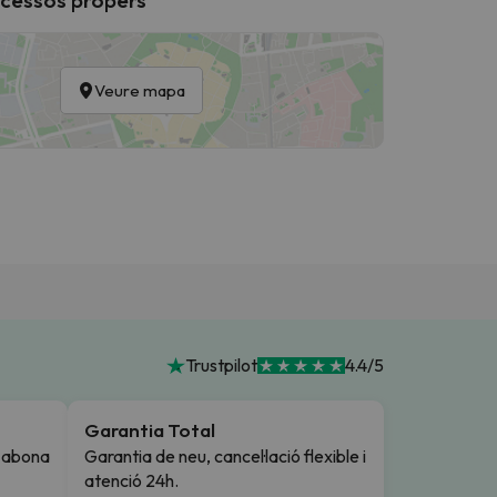
Veure mapa
Trustpilot
4.4/5
Garantia Total
i abona
Garantia de neu, cancel·lació flexible i
atenció 24h.