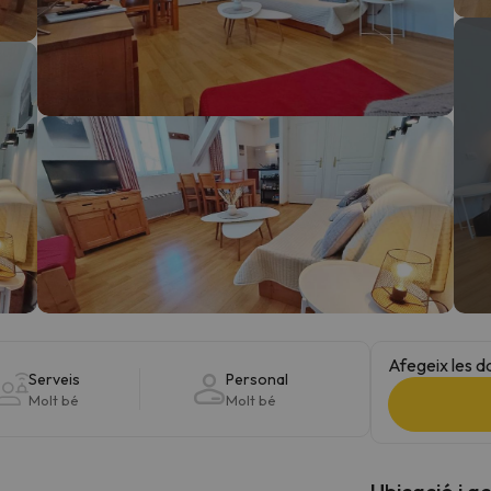
el nord. Quan trobi la seva brúixola torna.
Afegeix les d
Serveis
Personal
Molt bé
Molt bé
Ubicació i a