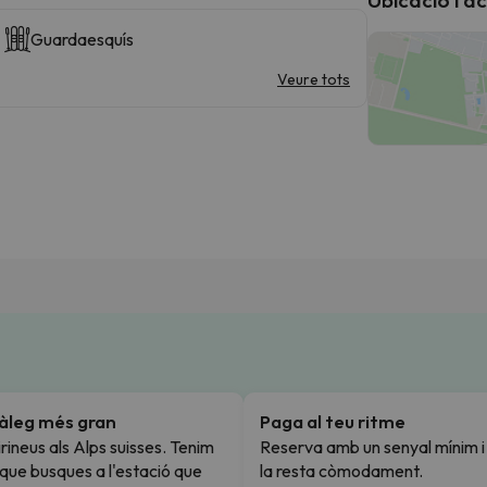
Guardaesquís
Veure tots
tàleg més gran
Paga al teu ritme
rineus als Alps suisses. Tenim
Reserva amb un senyal mínim 
l que busques a l'estació que
la resta còmodament.