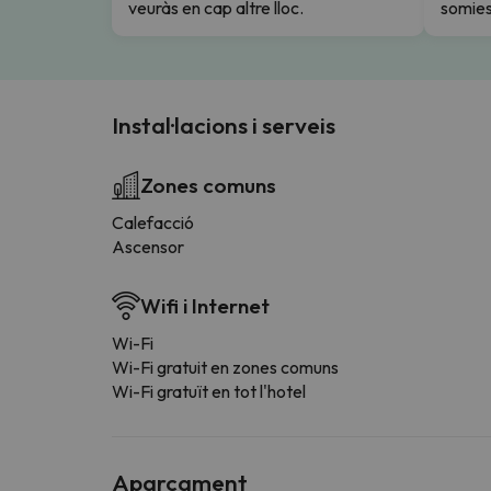
veuràs en cap altre lloc.
somies
Instal·lacions i serveis
Zones comuns
Calefacció
Ascensor
Wifi i Internet
Wi-Fi
Wi-Fi gratuit en zones comuns
Wi-Fi gratuït en tot l'hotel
Aparcament