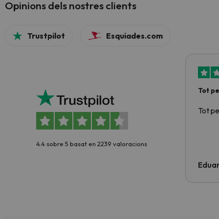
Opinions dels nostres clients
Trustpilot
Esquiades.com
Tot p
Tot p
4.4 sobre 5 basat en 2239 valoracions
Edua