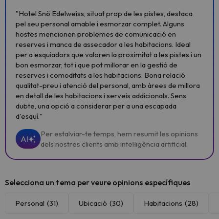
"Hotel Snö Edelweiss, situat prop de les pistes, destaca
pel seu personal amable i esmorzar complet. Alguns
hostes mencionen problemes de comunicació en
reserves i manca de assecador a les habitacions. Ideal
per a esquiadors que valoren la proximitat a les pistes i un
bon esmorzar, tot i que pot millorar en la gestió de
reserves i comoditats a les habitacions. Bona relació
qualitat-preu i atenció del personal, amb àrees de millora
en detall de les habitacions i serveis addicionals. Sens
dubte, una opció a considerar per a una escapada
d'esquí."
Per estalviar-te temps, hem resumit les opinions
AI
dels nostres clients amb intel·ligència artificial.
Selecciona un tema per veure opinions específiques
Personal
(31)
Ubicació
(30)
Habitacions
(28)