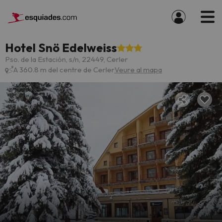
Hotel Snö Edelweiss
Pso. de la Estación, s/n, 22449, Cerler
A 360.8 m del centre de Cerler
Veure al mapa