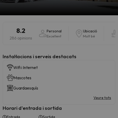
8.2
Personal
Ubicació
Excel·lent
Molt bé
286 opinions
Instal·lacions i serveis destacats
Wifi i Internet
Mascotes
Guardaesquís
Veure tots
Horari d'entrada i sortida
Entrada
Sortida