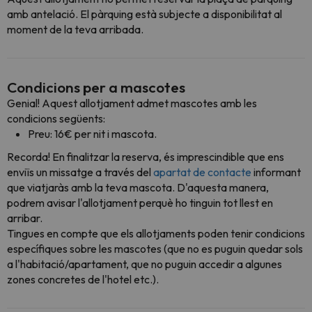
amb antelació. El pàrquing està subjecte a disponibilitat al
moment de la teva arribada.
Condicions per a mascotes
Genial! Aquest allotjament admet mascotes amb les
condicions següents:
Preu: 16€ per nit i mascota.
Recorda! En finalitzar la reserva, és imprescindible que ens
enviïs un missatge a través del
apartat de contacte
informant
que viatjaràs amb la teva mascota. D'aquesta manera,
podrem avisar l'allotjament perquè ho tinguin tot llest en
arribar.
Tingues en compte que els allotjaments poden tenir condicions
específiques sobre les mascotes (que no es puguin quedar sols
a l'habitació/apartament, que no puguin accedir a algunes
zones concretes de l'hotel etc.).