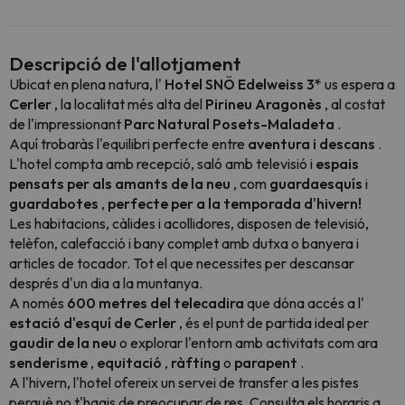
Descripció de l'allotjament
Ubicat en plena natura, l'
Hotel SNÖ Edelweiss 3*
us espera a
Cerler
, la localitat més alta del
Pirineu Aragonès
, al costat
de l'impressionant
Parc Natural Posets-Maladeta
.
Aquí trobaràs l'equilibri perfecte entre
aventura i descans
.
L'hotel compta amb recepció, saló amb televisió i
espais
pensats per als amants de la neu
, com
guardaesquís
i
guardabotes
,
perfecte per a la temporada d'hivern!
Les habitacions, càlides i acollidores, disposen de televisió,
telèfon, calefacció i bany complet amb dutxa o banyera i
articles de tocador. Tot el que necessites per descansar
després d'un dia a la muntanya.
A només
600 metres del telecadira
que dóna accés a l'
estació d'esquí de Cerler
, és el punt de partida ideal per
gaudir de la neu
o explorar l'entorn amb activitats com ara
senderisme
,
equitació
,
ràfting
o
parapent
.
A l'hivern, l'hotel ofereix un servei de transfer a les pistes
perquè no t'hagis de preocupar de res. Consulta els horaris a