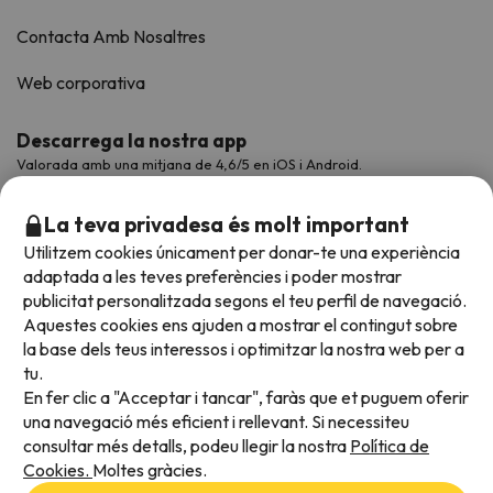
Contacta Amb Nosaltres
Web corporativa
Descarrega la nostra app
Valorada amb una mitjana de 4,6/5 en iOS i Android.
La teva privadesa és molt important
Utilitzem cookies únicament per donar-te una experiència
adaptada a les teves preferències i poder mostrar
publicitat personalitzada segons el teu perfil de navegació.
Aquestes cookies ens ajuden a mostrar el contingut sobre
la base dels teus interessos i optimitzar la nostra web per a
tu.
En fer clic a "Acceptar i tancar", faràs que et puguem oferir
Acceptem
una navegació més eficient i rellevant. Si necessiteu
consultar més detalls, podeu llegir la nostra
Política de
Cookies.
Moltes gràcies.