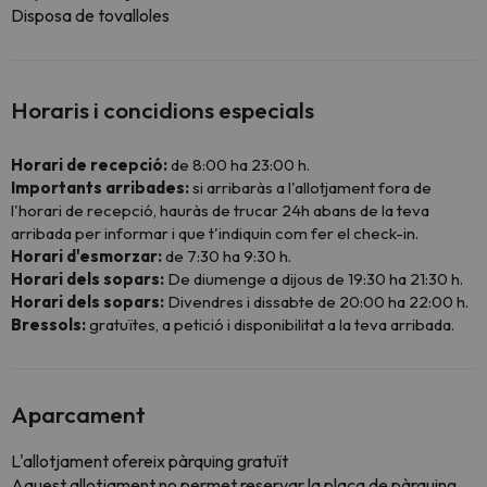
Disposa de tovalloles
Horaris i concidions especials
Horari de recepció:
de 8:00 ha 23:00 h.
Importants arribades:
si arribaràs a l'allotjament fora de
l'horari de recepció, hauràs de trucar 24h abans de la teva
arribada per informar i que t'indiquin com fer el check-in.
Horari d'esmorzar:
de 7:30 ha 9:30 h.
Horari dels sopars:
De diumenge a dijous de 19:30 ha 21:30 h.
Horari dels sopars:
Divendres i dissabte de 20:00 ha 22:00 h.
Bressols:
gratuïtes, a petició i disponibilitat a la teva arribada.
Aparcament
L'allotjament ofereix pàrquing gratuït
Aquest allotjament no permet reservar la plaça de pàrquing