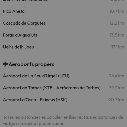
Pico Aneto
10.7 km
Cascada de Gorgutes
12.2 km
Forau d'Aigualluts
13.5 km
Uelhs deth Joeu
17.1 km
Aeroports propers
Aeroport de La Seu d'Urgell (LEU)
76.4 km
Aeroport de Tarbes (XTB - Aeródromo de Tarbes)
79.2 km
Aeroport d'Osca - Pirineus (HSK)
90.7 km
Totes les distàncies es calculen en línia recta. Les distàncies de
viatge a la realitat poden variar.