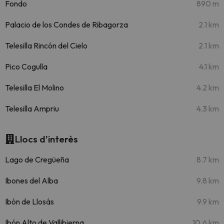
Fondo
890 m
Palacio de los Condes de Ribagorza
2.1 km
Telesilla Rincón del Cielo
2.1 km
Pico Cogulla
4.1 km
Telesilla El Molino
4.2 km
Telesilla Ampriu
4.3 km
Llocs d'interès
Lago de Cregüeña
8.7 km
Ibones del Alba
9.8 km
Ibón de Llosás
9.9 km
Ibón Alto de Vallibierna
10.6 km