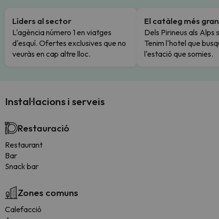
Líders al sector
El catàleg més gran
L'agència número 1 en viatges
Dels Pirineus als Alps 
d'esquí. Ofertes exclusives que no
Tenim l'hotel que busq
veuràs en cap altre lloc.
l'estació que somies.
Instal·lacions i serveis
Restauració
Restaurant
Bar
Snack bar
Zones comuns
Calefacció