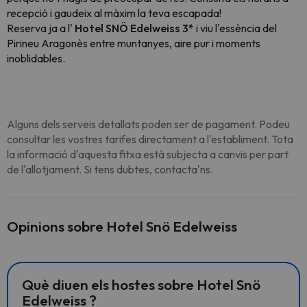
recepció i gaudeix al màxim la teva escapada!
Reserva ja a l'
Hotel SNÖ Edelweiss 3*
i viu l'essència del
Pirineu Aragonès entre muntanyes, aire pur i moments
inoblidables.
Alguns dels serveis detallats poden ser de pagament. Podeu
consultar les vostres tarifes directament a l'establiment. Tota
la informació d'aquesta fitxa està subjecta a canvis per part
de l'allotjament. Si tens dubtes, contacta'ns.
Opinions sobre Hotel Snö Edelweiss
Què diuen els hostes sobre Hotel Snö
Edelweiss ?