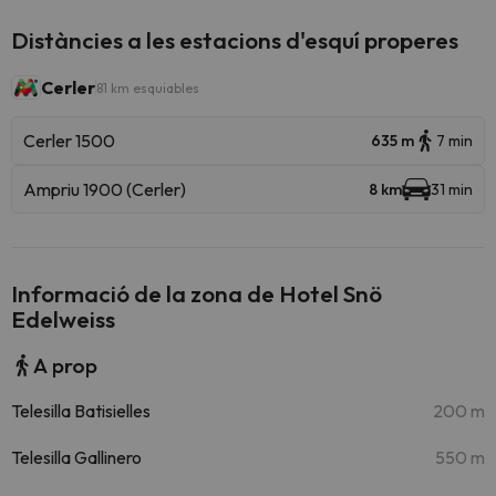
Distàncies a les estacions d'esquí properes
Cerler
81 km esquiables
Cerler 1500
635 m
7 min
Ampriu 1900 (Cerler)
8 km
31 min
Informació de la zona de Hotel Snö
Edelweiss
A prop
Telesilla Batisielles
200 m
Telesilla Gallinero
550 m