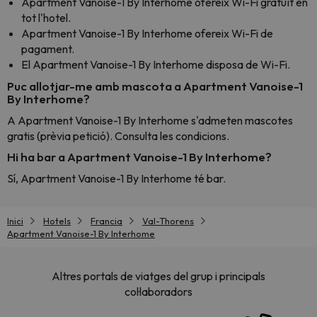
Apartment Vanoise-1 By Interhome ofereix Wi-Fi gratuït en
tot l'hotel.
Apartment Vanoise-1 By Interhome ofereix Wi-Fi de
pagament.
El Apartment Vanoise-1 By Interhome disposa de Wi-Fi.
Puc allotjar-me amb mascota a Apartment Vanoise-1
By Interhome?
A Apartment Vanoise-1 By Interhome s'admeten mascotes
gratis (prèvia petició). Consulta les condicions.
Hi ha bar a Apartment Vanoise-1 By Interhome?
Sí, Apartment Vanoise-1 By Interhome té bar.
Inici
Hotels
Francia
Val-Thorens
Apartment Vanoise-1 By Interhome
Altres portals de viatges del grup i principals
col·laboradors