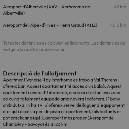
Aeroport d’Albertville (XAV - Aeródromo de
42 km
Albertville)
Aeroport de l'Alpe-d'Huez - Henri Giraud (AHZ)
45.5 km
Totes les distàncies es calculen en línia recta. Les distàncies de
viatge a la realitat poden variar.
Descripció de l'allotjament
Apartment Vanoise-1 by Interhome es troba a Val Thorens i
ofereix bar. Aquest apartament té accés a un balcó. Aquest
apartament consta d´1 dormitori, una sala d´estar, una zona
de cuina totalment equipada amb nevera i cafetera, i 1 bany
amb dutxa. Hi ha TV. S´ofereix servei de lloguer d´equipament
d´esquí i accés a peu de pista al´apartament, i als voltants es
pot practicar esquí. L'aeroport més proper (Aeroport de
Chambéry - Savoya) és a 123 km.