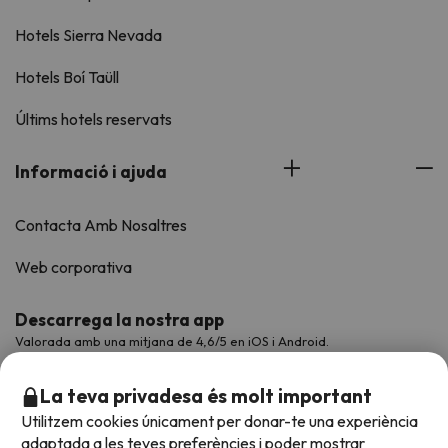
Hotels Sierra Nevada
Hotels Boí Taüll
Últims hotels reservats
Informació i ajuda
Contacta Amb Nosaltres
Web corporativa
Descarrega la nostra app
Valorada amb una mitjana de 4,6/5 en iOS i Android.
La teva privadesa és molt important
Utilitzem cookies únicament per donar-te una experiència
adaptada a les teves preferències i poder mostrar