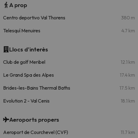
A prop
Centro deportivo Val Thorens
380 m
Telesquí Menuires
4.7 km
Llocs d'interès
Club de golf Meribel
12.1 km
Le Grand Spa des Alpes
17.4 km
Brides-les-Bains Thermal Baths
17.5 km
Evolution 2 - Val Cenis
18.1 km
Aeroports propers
Aeroport de Courchevel (CVF)
11.7 km