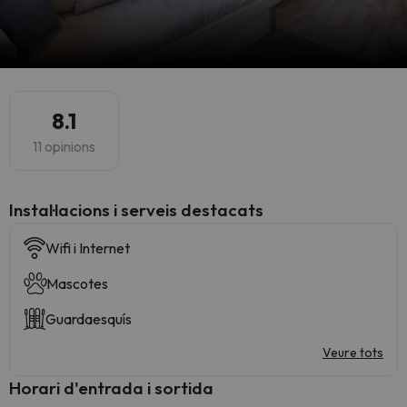
8.1
11 opinions
Instal·lacions i serveis destacats
Wifi i Internet
Mascotes
Guardaesquís
Veure tots
Horari d'entrada i sortida