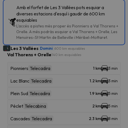
Amb el forfet de Les 3 Vallées pots esquiar a
diverses estacions d'esquí i gaudir de 600 km
esquiables
L'accés a pistes més proper és Pionniers a Val Thorens +
Orelle. A més podràs esquiar a Val Thorens + Orelle, Les
Menuires-St Martin de Belleville i Méribel-Mottaret.
Les 3 Vallées
Domini
600 km esquiables
Val Thorens + Orelle
140 km esquiables
Pionniers
Telecadira
1 km
3 min
Lac Blanc
Telecadira
1.2 km
3 min
Plein Sud
Telecadira
1.9 km
5 min
Péclet
Telecabina
2 km
5 min
Cascades
Telecadira
2.3 km
8 min