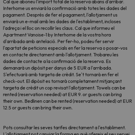
Cal que aboneu l'import total de la reserva abans d'arribar.
Interhome us enviarà la confirmació amb totes les dades del
pagament. Després de fer el pagament, l'allotjament us
enviarà un e-mail amb les dades de l'establiment, incloses
l'adreça i el lloc on recollir les claus. Cal que informeu el
Apartment Vanoise-1 by Interhome de la vostra hora
d'arribada amb antelació. Per fer-ho, podeu fer servir
l'apartat de peticions especials en fer la reserva o posar-vos
en contacte directament amb l'allotjament. Trobareu les
dades de contacte a la confirmació de la reserva. Es
demanarà un dipòsit per danys de 5 EUR a l'arribada.
S'efectuarà amb targeta de crèdit. Se't tornarà en fer el
check-out. El dipòsit es tornarà completament mitjançant
targeta de crèdit un cop revisat l'allotjament. Towels can be
rented (reservation needed) at EUR 9. or guests can bring
their own. Bedlinen can be rented (reservation needed) at EUR
12.5 or guests can bring their own.
Pots consultar les seves tarifes directament a l'establiment.
L'allotjament pot canviar la forma en què ofereix el seu servei