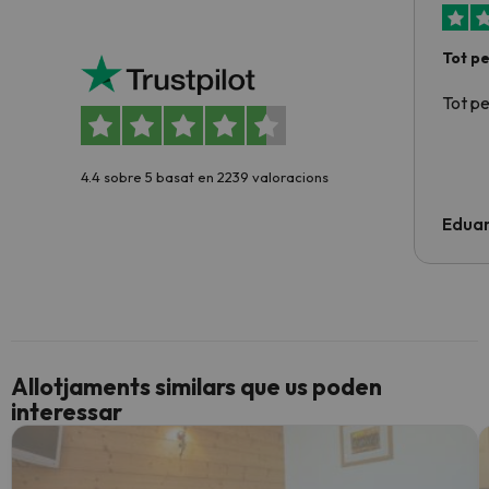
Tot p
Tot p
4.4 sobre 5 basat en 2239 valoracions
Edua
Allotjaments similars que us poden
interessar