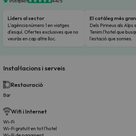
Trustpilot
4.4/5
Líders al sector
El catàleg més gran
L'agència número 1 en viatges
Dels Pirineus als Alps 
d'esquí. Ofertes exclusives que no
Tenim l'hotel que busq
veuràs en cap altre lloc.
l'estació que somies.
Instal·lacions i serveis
Restauració
Bar
Wifi i Internet
Wi-Fi
Wi-Fi gratuït en tot l'hotel
Wi-Fi de pagament