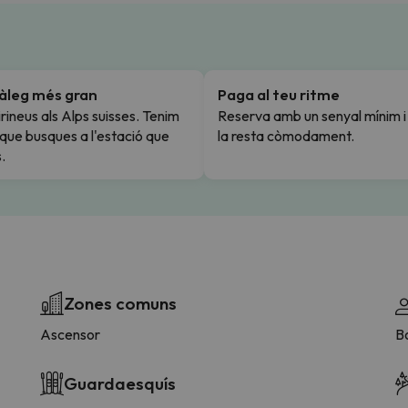
tàleg més gran
Paga al teu ritme
rineus als Alps suisses. Tenim
Reserva amb un senyal mínim 
l que busques a l'estació que
la resta còmodament.
.
Zones comuns
Ascensor
Bo
Guardaesquís