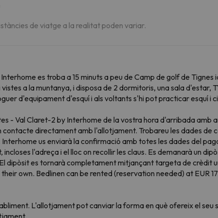
m
istàncies de viatge a la realitat poden variar.
nterhome es troba a 15 minuts a peu de Camp de golf de Tignes ia 2
istes a la muntanya, i disposa de 2 dormitoris, una sala d'estar, T
uer d'equipament d'esquí i als voltants s'hi pot practicar esquí i
s - Val Claret-2 by Interhome de la vostra hora d'arribada amb ant
en contacte directament amb l'allotjament. Trobareu les dades de c
r. Interhome us enviarà la confirmació amb totes les dades del pa
 incloses l'adreça i el lloc on recollir les claus. Es demanarà un d
. El dipòsit es tornarà completament mitjançant targeta de crèdit u
 their own. Bedlinen can be rented (reservation needed) at EUR 17.
tabliment. L'allotjament pot canviar la forma en què ofereix el se
otjament.