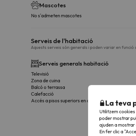
Mascotes
No s'admeten mascotes
Serveis de l'habitació
Aquests serveis són generals i poden variar en funció d
Serveis generals habitació
Televisió
Zona de cuina
Balcó o terrassa
Calefacció
Accés a pisos superiors en ascensor
La teva 
Utilitzem cookies
poder mostrar pub
ajuden a mostrar e
En fer clic a "Acc