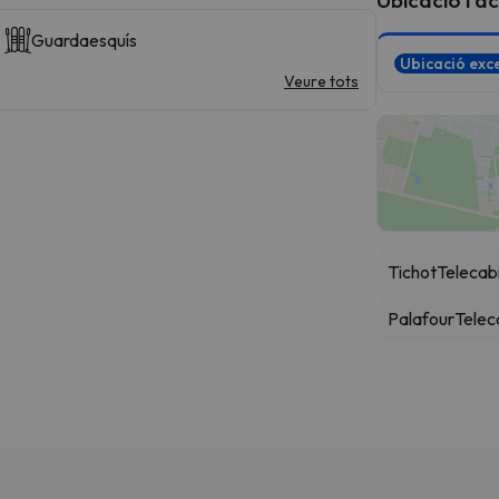
Guardaesquís
Ubicació exce
Veure tots
Tichot
Telecab
Palafour
Telec