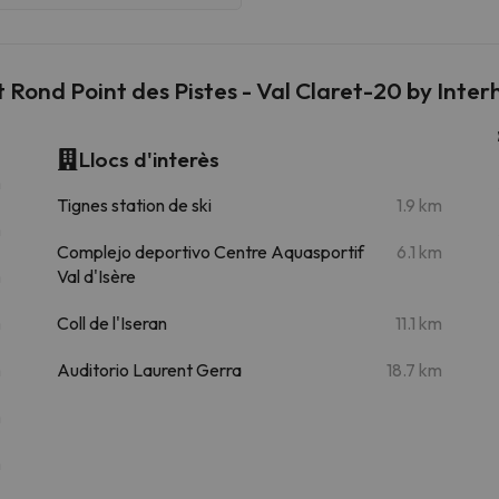
Rond Point des Pistes - Val Claret-20 by Inte
Llocs d'interès
m
Tignes station de ski
1.9 km
m
Complejo deportivo Centre Aquasportif
6.1 km
m
Val d'Isère
m
Coll de l'Iseran
11.1 km
m
Auditorio Laurent Gerra
18.7 km
m
m