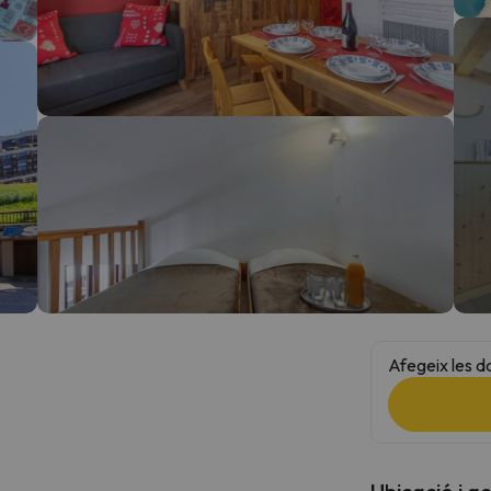
el nord. Quan trobi la seva brúixola torna.
Afegeix les d
Ubicació i a