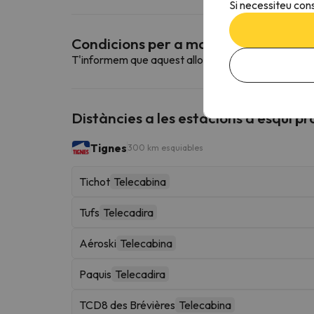
Si necessiteu cons
Condicions per a mascotes
T'informem que aquest allotjament no admet mas
Distàncies a les estacions d'esquí p
Tignes
300 km esquiables
Tichot
Telecabina
Tufs
Telecadira
Aéroski
Telecabina
Paquis
Telecadira
TCD8 des Brévières
Telecabina