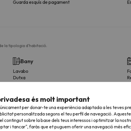
Guarda esquís de pagament
E
e la tipologia d'habitació.
Bany
Lavabo
F
Dutxa
R
Bany privat
N
C
M
privadesa és molt important
Es
 únicament per donar-te una experiència adaptada a les teves pre
F
licitat personalitzada segons el teu perfil de navegació. Aqueste
l contingut sobre la base dels teus interessos i optimitzar la nostr
eptar i tancar", faràs que et puguem oferir una navegació més eficie