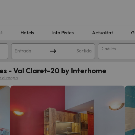
uí
Hotels
Info Pistes
Actualitat
G
2 adults
Entrada
Sortida
es - Val Claret-20 by Interhome
 al mapa
n amb la teva cerca. Intenteu modificar la destinació.