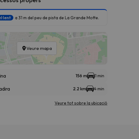
l·lent
a 31 m del peu de pista de La Grande Motte.
Veure mapa
ina
156 m
1 min
adira
2.2 km
4 min
Veure tot sobre la ubicació