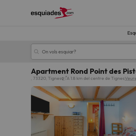
Esq
Apartment Rond Point des Pist
Esquí
Escapades
, 73320, Tignes
A 1.8 km del centre de Tignes
Veure
!Vaja! No hem trobat resultats que coincideixi