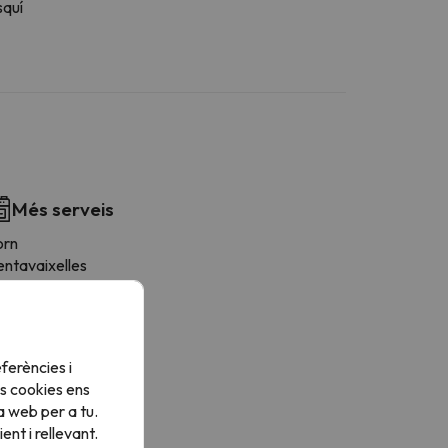
squí
Més serveis
orn
entavaixelles
evera
afetera
icroones
tris de cuina
ferències i
ogons
s cookies ens
a web per a tu.
nt i rellevant.