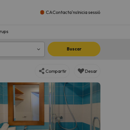
CA
Contacta'ns
Inicia sessió
rups
Buscar
Compartir
Desar