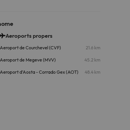
rhome
Aeroports propers
Aeroport de Courchevel (CVF)
21.6 km
Aeroport de Megeve (MVV)
45.2 km
Aeroport d’Aosta - Corrado Gex (AOT)
48.4 km