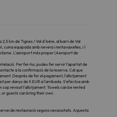
,5 km de Tignes / Val d'Isère, al barri de Val
V, cuina equipada amb nevera i rentavaixelles, i 1
 ciclisme. L'aeroport més proper (Aeroport de
elació. Per fer-ho, podeu fer servir l'apartat de
ontacte a la confirmació de la reserva. Cal que
gament. Després de fer el pagament, l'allotjament
ipòsit per danys de 5 EUR a l'arribada. S'efectua amb
n cop revisat l'allotjament. Towels can be rented
 or guests can bring their own.
u servei de restauració segons necessitats. Aquesta