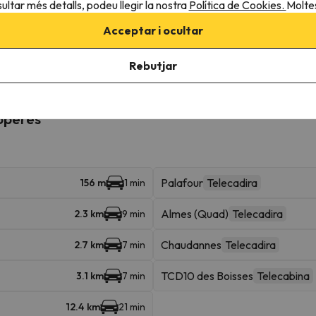
ultar més detalls, podeu llegir la nostra
Política de Cookies.
Moltes
Acceptar i ocultar
cotes.
Rebutjar
roperes
Palafour
Telecadira
156 m
1 min
Almes (Quad)
Telecadira
2.3 km
9 min
Chaudannes
Telecadira
2.7 km
7 min
TCD10 des Boisses
Telecabina
3.1 km
7 min
12.4 km
21 min