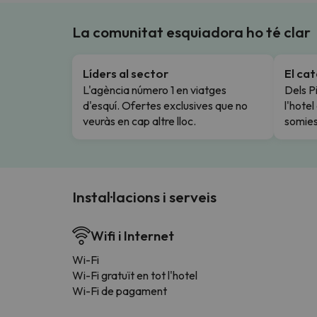
La comunitat esquiadora ho té clar
Líders al sector
El ca
L'agència número 1 en viatges
Dels Pi
d'esquí. Ofertes exclusives que no
l'hote
veuràs en cap altre lloc.
somies
Instal·lacions i serveis
Wifi i Internet
Wi-Fi
Wi-Fi gratuït en tot l'hotel
Wi-Fi de pagament