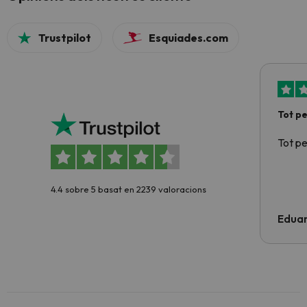
Trustpilot
Esquiades.com
Tot p
Tot p
4.4 sobre 5 basat en 2239 valoracions
Edua