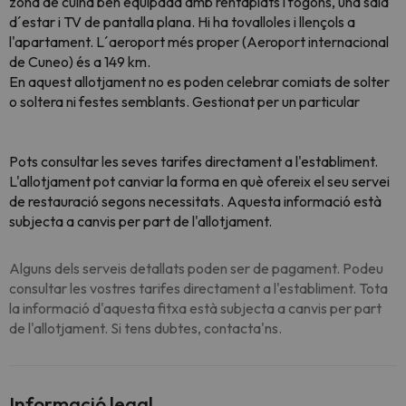
zona de cuina ben equipada amb rentaplats i fogons, una sala
d´estar i TV de pantalla plana. Hi ha tovalloles i llençols a
l'apartament. L´aeroport més proper (Aeroport internacional
de Cuneo) és a 149 km.
En aquest allotjament no es poden celebrar comiats de solter
o soltera ni festes semblants. Gestionat per un particular
Pots consultar les seves tarifes directament a l'establiment.
L'allotjament pot canviar la forma en què ofereix el seu servei
de restauració segons necessitats. Aquesta informació està
subjecta a canvis per part de l'allotjament.
Alguns dels serveis detallats poden ser de pagament. Podeu
consultar les vostres tarifes directament a l'establiment. Tota
la informació d'aquesta fitxa està subjecta a canvis per part
de l'allotjament. Si tens dubtes, contacta'ns.
Informació legal