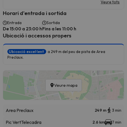
Veure tots
Horari d'entrada i sortida
Entrada
Sortida
De 15:00 a 23:00 h
Fins a les 11:00 h
Ubicació i accessos propers
Ubicació excel·lent
a 249 m del peu de pista de Area
Preclaux.
Veure mapa
Area Preclaux
249 m
3 min
Pic Vert
Telecadira
2.6 km
7 min