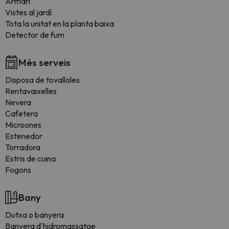
Armari
Vistes al jardí
Tota la unitat en la planta baixa
Detector de fum
Més serveis
Disposa de tovalloles
Rentavaixelles
Nevera
Cafetera
Microones
Estenedor
Torradora
Estris de cuina
Fogons
Bany
Dutxa o banyera
Banyera d'hidromassatge