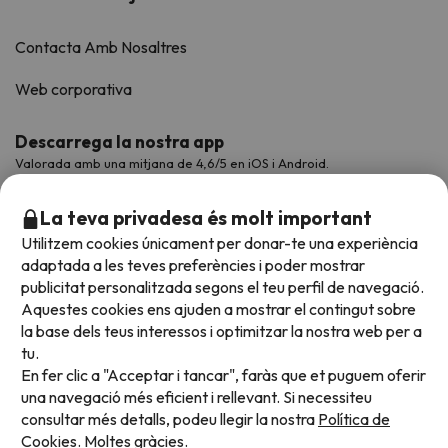
Contacta Amb Nosaltres
Web corporativa
Descarrega la nostra app
Valorada amb una mitjana de 4,6/5 en iOS i Android.
La teva privadesa és molt important
Utilitzem cookies únicament per donar-te una experiència
adaptada a les teves preferències i poder mostrar
publicitat personalitzada segons el teu perfil de navegació.
Aquestes cookies ens ajuden a mostrar el contingut sobre
la base dels teus interessos i optimitzar la nostra web per a
tu.
En fer clic a "Acceptar i tancar", faràs que et puguem oferir
Acceptem
una navegació més eficient i rellevant. Si necessiteu
consultar més detalls, podeu llegir la nostra
Política de
Cookies.
Moltes gràcies.