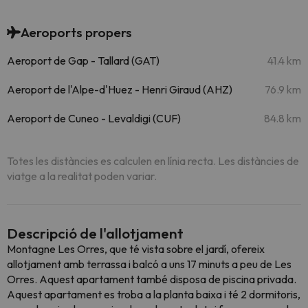
Aeroports propers
Aeroport de Gap - Tallard (GAT)
41.4 km
Aeroport de l'Alpe-d'Huez - Henri Giraud (AHZ)
76.9 km
Aeroport de Cuneo - Levaldigi (CUF)
84.8 km
Totes les distàncies es calculen en línia recta. Les distàncies de
viatge a la realitat poden variar.
Descripció de l'allotjament
Montagne Les Orres, que té vista sobre el jardí, ofereix
allotjament amb terrassa i balcó a uns 17 minuts a peu de Les
Orres. Aquest apartament també disposa de piscina privada.
Aquest apartament es troba a la planta baixa i té 2 dormitoris,