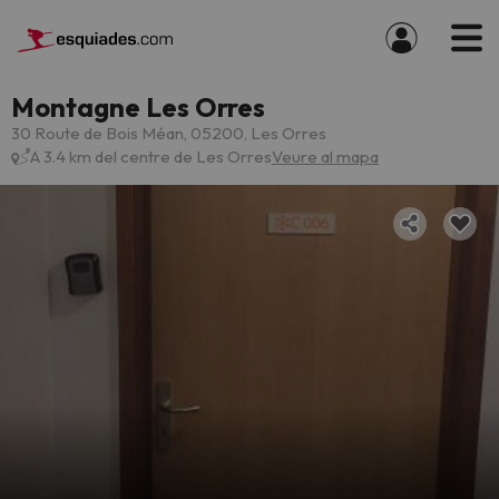
Montagne Les Orres
30 Route de Bois Méan, 05200, Les Orres
A 3.4 km del centre de Les Orres
Veure al mapa