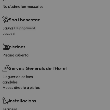
No s'admeten mascotes
Spa i benestar
Sauna
De pagament
Jacuzzi
piscines
Piscina cuberta
Serveis Generals de l'Hotel
Lloguer de cotxes
gandules
Acces directe a pistes
Instal·lacions
Terrassa