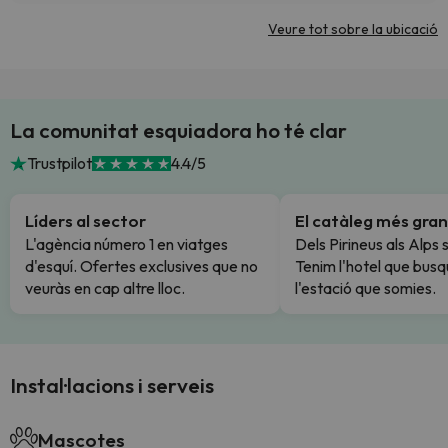
Veure tot sobre la ubicació
La comunitat esquiadora ho té clar
Trustpilot
4.4/5
Líders al sector
El catàleg més gran
L'agència número 1 en viatges
Dels Pirineus als Alps 
d'esquí. Ofertes exclusives que no
Tenim l'hotel que busq
veuràs en cap altre lloc.
l'estació que somies.
Instal·lacions i serveis
Mascotes