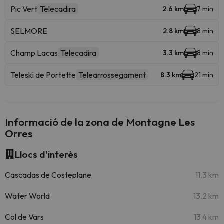
Pic Vert
Telecadira
2.6 km
7 min
SELMORE
2.8 km
8 min
Champ Lacas
Telecadira
3.3 km
8 min
Teleski de Portette
Telearrossegament
8.3 km
21 min
Informació de la zona de Montagne Les
Orres
Llocs d'interès
Cascadas de Costeplane
11.3 km
Water World
13.2 km
Col de Vars
13.4 km