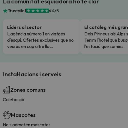
La comunitat esquiadora ho té clar
Trustpilot
4.4/5
Líders al sector
El catàleg més gran
L'agència número 1 en viatges
Dels Pirineus als Alps 
d'esquí. Ofertes exclusives que no
Tenim l'hotel que busq
veuràs en cap altre lloc.
l'estació que somies.
Instal·lacions i serveis
Zones comuns
Calefacció
Mascotes
No s'admeten mascotes