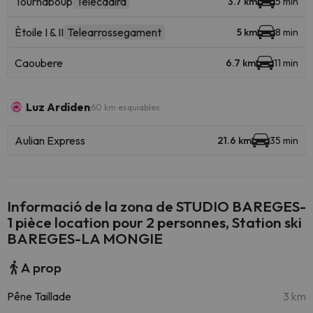
Tournaboup
Telecadira
3.7 km
5 min
Ètoile I & II
Telearrossegament
5 km
8 min
Caoubere
6.7 km
11 min
Luz Ardiden
60 km esquiables
Aulian Express
21.6 km
35 min
Informació de la zona de STUDIO BAREGES-
1 pièce location pour 2 personnes, Station ski
BAREGES-LA MONGIE
A prop
Pêne Taillade
3 km