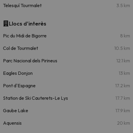
Telesquí Tourmalet
3.5 km
Llocs d'interès
Pic du Midi de Bigorre
8 km
Col de Tourmalet
10.5 km
Parc Nacional dels Pirineus
12.1 km
Eagles Donjon
13 km
Pont d'Espagne
17.2 km
Station de Ski Cauterets-Le Lys
17.7 km
Gaube Lake
17.9 km
Aquensis
20 km