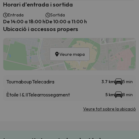
Horari d'entrada i sortida
Entrada
Sortida
De 14:00 a 18:00 h
De 10:00 a 11:00 h
Ubicació i accessos propers
Veure mapa
Tournaboup
Telecadira
3.7 km
5 min
Ètoile I & II
Telearrossegament
5 km
8 min
Veure tot sobre la ubicació