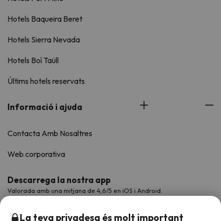
Hotels Baqueira Beret
Hotels Sierra Nevada
Hotels Boí Taüll
Últims hotels reservats
Informació i ajuda
Contacta Amb Nosaltres
Web corporativa
Descarrega la nostra app
Valorada amb una mitjana de 4,6/5 en iOS i Android.
La teva privadesa és molt important