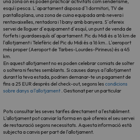
una zona on es poden practicar activitats com senderisme,
esquí i pesca. L´apartament disposa d´1 dormitori, TV de
pantalla plana, una zona de cuina equipada amb nevera i
rentavaixelles, rentadora i 1 bany amb banyera. S´ofereix
servei de lloguer d´equipament d´esquí, un punt de venda de
forfets i guardaesquís al´apartament. Pic du Midi és a 16 km de
l'allotjament i Telefèric del Pic du Midi és a 16 km.. L'aeroport
més proper (Aeroport de Tarbes-Lourdes-Pirineus) és a 45
km.
En aquest allotjament no es poden celebrar comiats de solter
o soltera ni festes semblants. Si causes danys a l'allotjament
durant la teva estada, podrien demanar-te un pagament de
fins a 25 EUR després del check-out, segons les
condicions
sobre danys a l'allotjament
. Gestionat per un particular
Pots consultar les seves tarifes directament a l'establiment.
L'allotjament pot canviar la forma en què ofereix el seu servei
de restauració segons necessitats. Aquesta informació està
subjecta a canvis per part de l'allotjament.