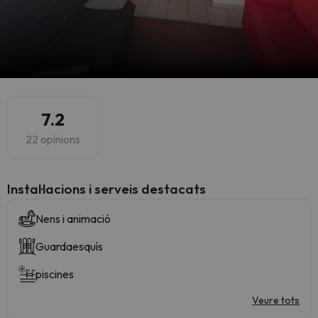
7.2
22 opinions
Instal·lacions i serveis destacats
Nens i animació
Guardaesquís
piscines
Veure tots