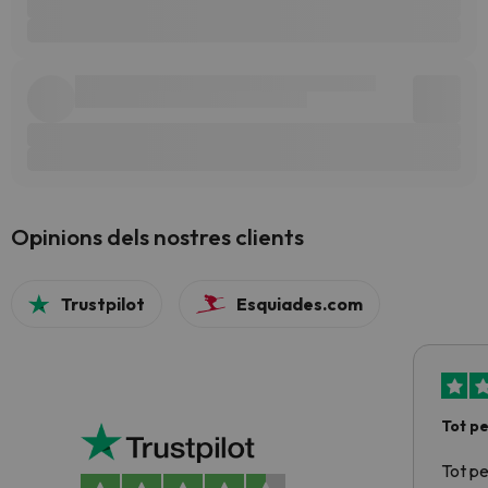
Opinions dels nostres clients
Trustpilot
Esquiades.com
Tot p
Tot p