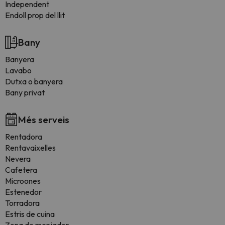
Independent
Endoll prop del llit
Bany
Banyera
Lavabo
Dutxa o banyera
Bany privat
Més serveis
Rentadora
Rentavaixelles
Nevera
Cafetera
Microones
Estenedor
Torradora
Estris de cuina