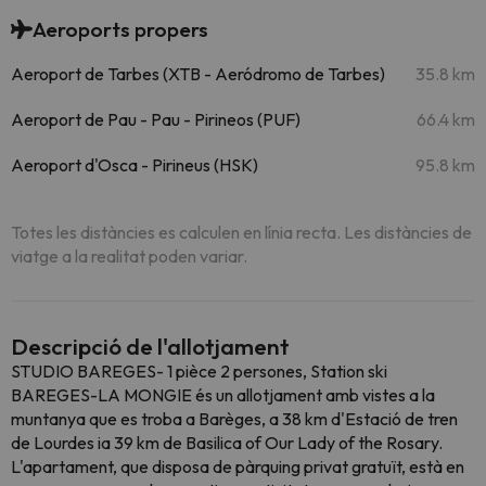
Aeroports propers
Aeroport de Tarbes (XTB - Aeródromo de Tarbes)
35.8 km
Aeroport de Pau - Pau - Pirineos (PUF)
66.4 km
Aeroport d'Osca - Pirineus (HSK)
95.8 km
Totes les distàncies es calculen en línia recta. Les distàncies de
viatge a la realitat poden variar.
Descripció de l'allotjament
STUDIO BAREGES- 1 pièce 2 persones, Station ski
BAREGES-LA MONGIE és un allotjament amb vistes a la
muntanya que es troba a Barèges, a 38 km d'Estació de tren
de Lourdes ia 39 km de Basilica of Our Lady of the Rosary.
L'apartament, que disposa de pàrquing privat gratuït, està en