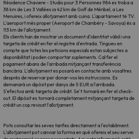
Résidence Chaviere - Studio pour 3 Personnes 984 es troba a
38 km de Les 3 Vallées ia 42 km de Golf de Méribel, a Les
Menuires, i ofereix allotjament amb cuina. L'apartament té TV.
L'aeroport més proper (Aeroport de Chambéry - Savoya) és a
113 km de l'allotjament.
Els clients han de mostrar un document d'identitat vàlid i una
targeta de crèdit en fer el registre d'entrada. Tingueu en
compte que totes les peticions especials estan subjectes a
disponibilitat i poden comportar suplements. Cal fer el
pagament abans de l'arribada mitjançant transferència
bancària. L'allotjament es posarà en contacte amb vosaltres
després de reservar per donar-vos les instruccions. Es
demanarà un dipòsit per danys de 5 EUR a l'arribada.
S'efectua amb targeta de crèdit. Se't tornarà en fer el check-
out. El dipòsit es tornarà completament mitjançant targeta de
crèdit un cop revisat l'allotjament.
Pots consultar les seves tarifes directament a l'establiment.
L'allotjament pot canviar la forma en què ofereix el seu servei