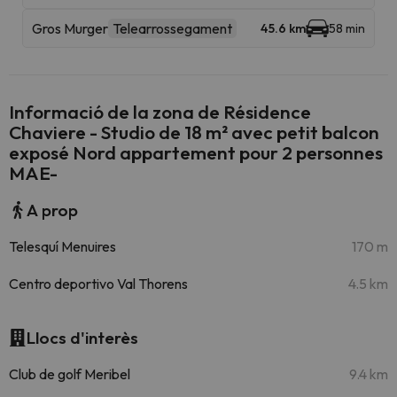
Gros Murger
Telearrossegament
45.6 km
58 min
Informació de la zona de Résidence
Chaviere - Studio de 18 m² avec petit balcon
exposé Nord appartement pour 2 personnes
MAE-
A prop
Telesquí Menuires
170 m
Centro deportivo Val Thorens
4.5 km
Llocs d'interès
Club de golf Meribel
9.4 km