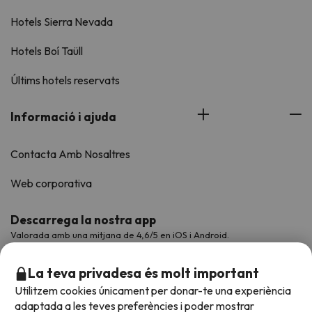
Hotels Sierra Nevada
Hotels Boí Taüll
Últims hotels reservats
Informació i ajuda
Contacta Amb Nosaltres
Web corporativa
Descarrega la nostra app
Valorada amb una mitjana de 4,6/5 en iOS i Android.
La teva privadesa és molt important
Utilitzem cookies únicament per donar-te una experiència
adaptada a les teves preferències i poder mostrar