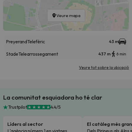
Veure mapa
Preyerand
Telefèric
43 m
Stade
Telearrossegament
437 m
6 min
Veure tot sobre la ubicació
La comunitat esquiadora ho té clar
Trustpilot
4.4/5
Líders al sector
El catàleg més gran
L'agència número 1 en viatges
Dels Pirineus als Alps 