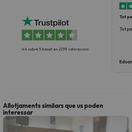
Tot p
Tot p
4.4 sobre 5 basat en 2239 valoracions
Edua
Allotjaments similars que us poden
interessar