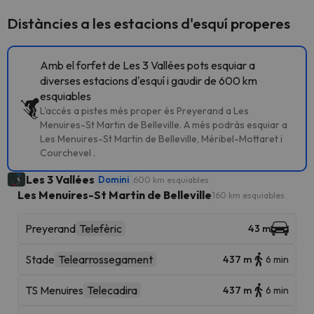
Distàncies a les estacions d'esquí properes
Amb el forfet de Les 3 Vallées pots esquiar a
diverses estacions d'esquí i gaudir de 600 km
esquiables
L'accés a pistes més proper és Preyerand a Les
Menuires-St Martin de Belleville. A més podràs esquiar a
Les Menuires-St Martin de Belleville, Méribel-Mottaret i
Courchevel .
Les 3 Vallées
Domini
600 km esquiables
Les Menuires-St Martin de Belleville
160 km esquiables
Preyerand
Telefèric
43 m
Stade
Telearrossegament
437 m
6 min
TS Menuires
Telecadira
437 m
6 min