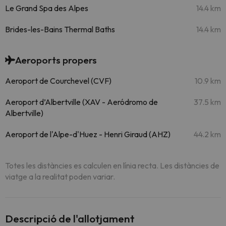
Le Grand Spa des Alpes
14.4 km
Brides-les-Bains Thermal Baths
14.4 km
Aeroports propers
Aeroport de Courchevel (CVF)
10.9 km
Aeroport d’Albertville (XAV - Aeródromo de
37.5 km
Albertville)
Aeroport de l'Alpe-d'Huez - Henri Giraud (AHZ)
44.2 km
Totes les distàncies es calculen en línia recta. Les distàncies de
viatge a la realitat poden variar.
Descripció de l'allotjament