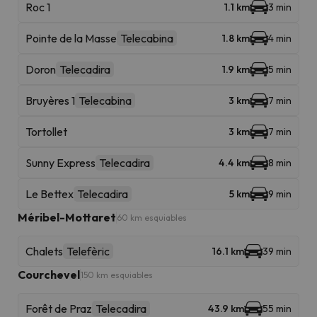
Roc 1
1.1 km
3 min
Pointe de la Masse
Telecabina
1.8 km
4 min
Doron
Telecadira
1.9 km
5 min
Bruyères 1
Telecabina
3 km
7 min
Tortollet
3 km
7 min
Sunny Express
Telecadira
4.4 km
8 min
Le Bettex
Telecadira
5 km
9 min
Méribel-Mottaret
60 km esquiables
Chalets
Telefèric
16.1 km
39 min
Courchevel
150 km esquiables
Forêt de Praz
Telecadira
43.9 km
55 min