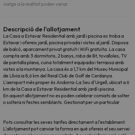
viatge a la realitat poden variar.
Descripció de l'allotjament
La Casa a Estavar Residential amb jardí i piscina es troba a
Estavar i ofereix jardí, piscina privada i vistes al jardí. Disposa
de balcó, aparcament privat gratuït i WiFi gratuïta. La casa
compta amb 3 dormitoris, 2 banys, roba de llit, tovalloles, TV
de pantalla plana, cuina totalment equipada i terrassa amb
vistes a la muntanya. La casa és a 1,7 km del Museu Municipal
de Llívia ia 8,6 km del Reial Club de Golf de Cerdanya.
L'aeroport més proper és Andorra-La Seu d'Urgell, ubicat a 6
km de la Casa a Estavar Residential amb jardí i piscina.
En aquest allotjament no es poden celebrar comiats de solter
o soltera ni festes semblants. Gestionat per un particular
Pots consultar les seves tarifes directament a l'establiment.
L'allotjament pot canviar la forma en què ofereix el seu servei