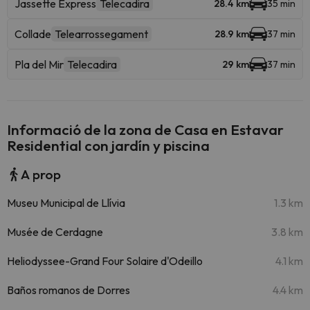
Jassette Express
Telecadira
28.4 km
35 min
Collade
Telearrossegament
28.9 km
37 min
Pla del Mir
Telecadira
29 km
37 min
Informació de la zona de Casa en Estavar
Residential con jardín y piscina
A prop
Museu Municipal de Llívia
1.3 km
Musée de Cerdagne
3.8 km
Heliodyssee-Grand Four Solaire d'Odeillo
4.1 km
Baños romanos de Dorres
4.4 km