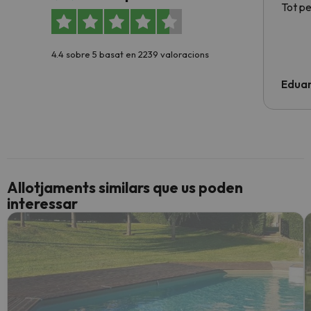
Tot p
4.4 sobre 5 basat en 2239 valoracions
Edua
Allotjaments similars que us poden
interessar