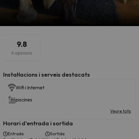
9.8
4 opinions
Instal·lacions i serveis destacats
Wifi i Internet
piscines
Veure tots
Horari d'entrada i sortida
Entrada
Sortida