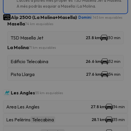
L'accés a pistes més proper és TSD Masella Jet a Masella.
A més podràs esquiar a Masella i La Molina.
Alp 2500 (La Molina+Masella)
Domini
145 km esquiables
Masella
74 km esquiables
TSD Masella Jet
23.8 km
30 min
La Molina
71 km esquiables
Edificio Telecabina
26.6 km
32 min
Pista Llarga
27.6 km
34 min
Les Angles
55 km esquiables
Area Les Angles
27.8 km
34 min
Les Pelèrins
Telecabina
28.1 km
35 min