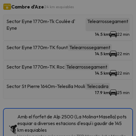
Cambre d'Aze
24 km esquiables
Sector Eyne 1770m-Tk Coulée d'
Telearrossegament
Eyne
14.5 km
22 min
Sector Eyne 1770m-TK fount
Telearrossegament
14.5 km
22 min
Sector Eyne 1770m-TK Roc
Telearrossegament
14.5 km
22 min
Sector St Pierre 1640m-Telesilla Mouli
Telecadira
17.9 km
25 min
Amb el forfet de Alp 2500 (La Molina+Masella) pots
esquiar a diverses estacions d'esquí i gaudir de 145
km esquiables