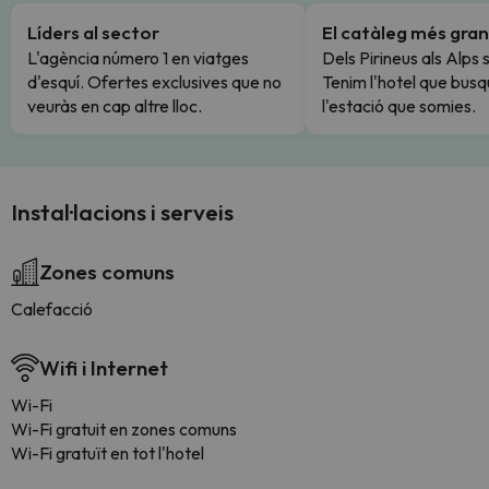
Líders al sector
El catàleg més gran
L'agència número 1 en viatges
Dels Pirineus als Alps 
d'esquí. Ofertes exclusives que no
Tenim l'hotel que busq
veuràs en cap altre lloc.
l'estació que somies.
Instal·lacions i serveis
Zones comuns
Calefacció
Wifi i Internet
Wi-Fi
Wi-Fi gratuit en zones comuns
Wi-Fi gratuït en tot l'hotel