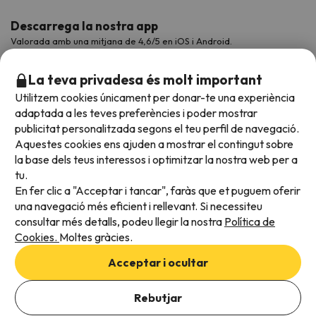
Descarrega la nostra app
Valorada amb una mitjana de 4,6/5 en iOS i Android.
La teva privadesa és molt important
Utilitzem cookies únicament per donar-te una experiència
adaptada a les teves preferències i poder mostrar
publicitat personalitzada segons el teu perfil de navegació.
Aquestes cookies ens ajuden a mostrar el contingut sobre
la base dels teus interessos i optimitzar la nostra web per a
tu.
En fer clic a "Acceptar i tancar", faràs que et puguem oferir
Acceptem
una navegació més eficient i rellevant. Si necessiteu
consultar més detalls, podeu llegir la nostra
Política de
Cookies.
Moltes gràcies.
Condicions generals
Acceptar i ocultar
Privadesa de dades
Afegeix les dates per comprovar la disponibilitat
Política de cookies
Rebutjar
Afegir dates