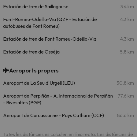
Estación de tren de Saillagouse
3.4 km
Font-Romeu-Odeillo-Via (QZF - Estación de
4.3 km
autobuses de Font Romeu)
Estación de tren de Font Romeu-Odeillo-Via
4.3 km
Estación de tren de Osséja
5.8 km
Aeroports propers
Aeroport de La Seu d'Urgell (LEU)
50.8 km
Aeroport de Perpiñán - A. Internacional de Perpiñán
77.6 km
- Rivesaltes (PGF)
Aeroport de Carcassonne - Pays Cathare (CCF)
86.6 km
Totes les distàncies es calculen en línia recta. Les distàncies de