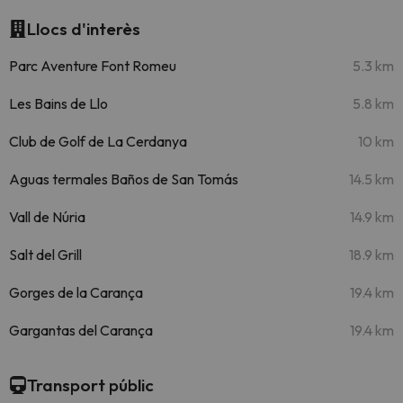
Llocs d'interès
Parc Aventure Font Romeu
5.3 km
Les Bains de Llo
5.8 km
Club de Golf de La Cerdanya
10 km
Aguas termales Baños de San Tomás
14.5 km
Vall de Núria
14.9 km
Salt del Grill
18.9 km
Gorges de la Carança
19.4 km
Gargantas del Carança
19.4 km
Transport públic