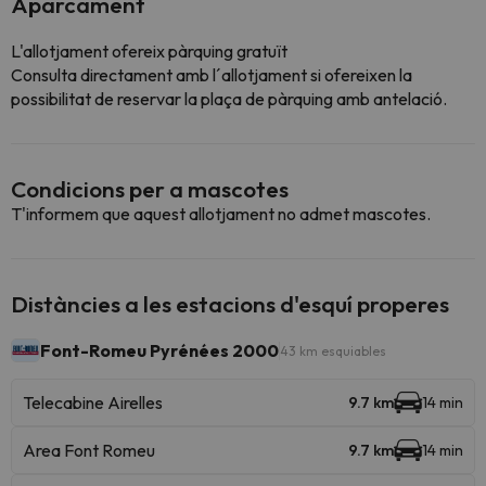
Aparcament
L'allotjament ofereix pàrquing gratuït
Consulta directament amb l´allotjament si ofereixen la
possibilitat de reservar la plaça de pàrquing amb antelació.
Condicions per a mascotes
T'informem que aquest allotjament no admet mascotes.
Distàncies a les estacions d'esquí properes
Font-Romeu Pyrénées 2000
43 km esquiables
Telecabine Airelles
9.7 km
14 min
Area Font Romeu
9.7 km
14 min