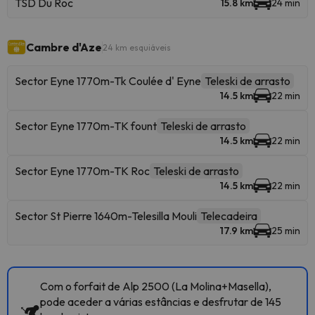
TSD Du Roc
15.8 km
24 min
Cambre d'Aze
24 km esquiáveis
Sector Eyne 1770m-Tk Coulée d' Eyne
Teleski de arrasto
14.5 km
22 min
Sector Eyne 1770m-TK fount
Teleski de arrasto
14.5 km
22 min
Sector Eyne 1770m-TK Roc
Teleski de arrasto
14.5 km
22 min
Sector St Pierre 1640m-Telesilla Mouli
Telecadeira
17.9 km
25 min
Com o forfait de Alp 2500 (La Molina+Masella),
pode aceder a várias estâncias e desfrutar de 145