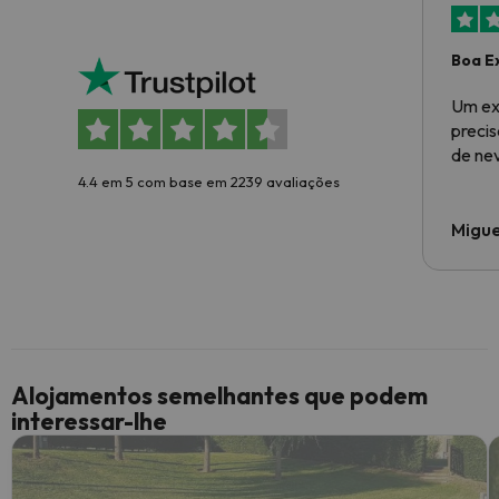
Boa E
Um ex
preci
de ne
4.4 em 5 com base em 2239 avaliações
Migue
Alojamentos semelhantes que podem
interessar-lhe