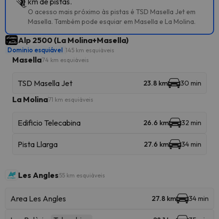
km de pistas.
O acesso mais próximo às pistas é TSD Masella Jet em
Masella. Também pode esquiar em Masella e La Molina.
Alp 2500 (La Molina+Masella)
Dominio esquiável
145 km esquiáveis
Masella
74 km esquiáveis
TSD Masella Jet
23.8 km
30 min
La Molina
71 km esquiáveis
Edificio Telecabina
26.6 km
32 min
Pista Llarga
27.6 km
34 min
Les Angles
55 km esquiáveis
Area Les Angles
27.8 km
34 min