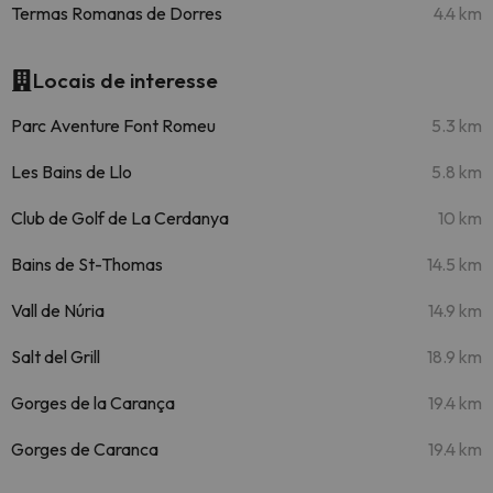
Termas Romanas de Dorres
4.4 km
Locais de interesse
Parc Aventure Font Romeu
5.3 km
Les Bains de Llo
5.8 km
Club de Golf de La Cerdanya
10 km
Bains de St-Thomas
14.5 km
Vall de Núria
14.9 km
Salt del Grill
18.9 km
Gorges de la Carança
19.4 km
Gorges de Caranca
19.4 km