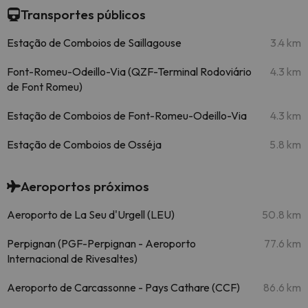
Transportes públicos
Estação de Comboios de Saillagouse
3.4 km
Font-Romeu-Odeillo-Via (QZF-Terminal Rodoviário
4.3 km
de Font Romeu)
Estação de Comboios de Font-Romeu-Odeillo-Via
4.3 km
Estação de Comboios de Osséja
5.8 km
Aeroportos próximos
Aeroporto de La Seu d'Urgell (LEU)
50.8 km
Perpignan (PGF-Perpignan - Aeroporto
77.6 km
Internacional de Rivesaltes)
Aeroporto de Carcassonne - Pays Cathare (CCF)
86.6 km