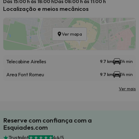
Das 15:00 h às 18:00 h
Das 08:00 h às 11:00 h
Localização e meios mecânicos
Ver mapa
Telecabine Airelles
9.7 km
14 min
Area Font Romeu
9.7 km
14 min
Ver mais
Reserve com confiança com a
Esquiades.com
Trustpilot
4.4/5