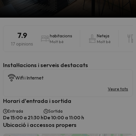
7.9
habitacions
Neteja
Molt bé
Molt bé
17 opinions
Instal·lacions i serveis destacats
Wifi i Internet
Veure tots
Horari d'entrada i sortida
Entrada
Sortida
De 15:00 a 21:30 h
De 10:00 a 11:00 h
Ubicació i accessos propers