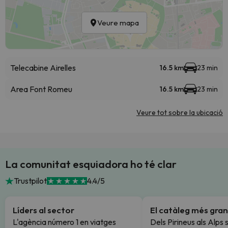
Veure mapa
Telecabine Airelles
16.5 km
23 min
Area Font Romeu
16.5 km
23 min
Veure tot sobre la ubicació
La comunitat esquiadora ho té clar
Trustpilot
4.4/5
Líders al sector
El catàleg més gran
L'agència número 1 en viatges
Dels Pirineus als Alps 