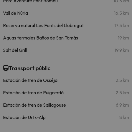
Parc Aventure Font Romeu
10.5 km
Vall de Núria
16.5 km
Reserva natural Les Fonts del Llobregat
17.5 km
Aguas termales Baños de San Tomás
19 km
Salt del Grill
19.9 km
Transport públic
Estación de tren de Osséja
2.5 km
Estación de tren de Puigcerdà
2.5 km
Estación de tren de Saillagouse
6.9 km
Estación de Urtx-Alp
8 km