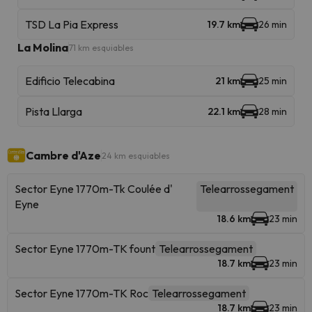
TSD La Pia Express
19.7 km
26 min
La Molina
71 km esquiables
Edificio Telecabina
21 km
25 min
Pista Llarga
22.1 km
28 min
Cambre d'Aze
24 km esquiables
Sector Eyne 1770m-Tk Coulée d'
Telearrossegament
Eyne
18.6 km
23 min
Sector Eyne 1770m-TK fount
Telearrossegament
18.7 km
23 min
Sector Eyne 1770m-TK Roc
Telearrossegament
18.7 km
23 min