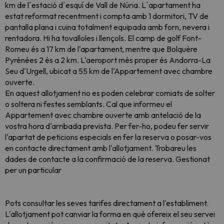
km de l´estació d´esquí de Vall de Núria. L´apartament ha
estat reformat recentment i compta amb 1 dormitori, TV de
pantalla plana i cuina totalment equipada amb forn, nevera i
rentadora. Hi ha tovalloles i llençols. El camp de golf Font-
Romeu és a 17 km de l'apartament, mentre que Bolquère
Pyrénées 2 és a 2 km. L'aeroport més proper és Andorra-La
Seu d'Urgell, ubicat a 55 km de l'Appartement avec chambre
ouverte.
En aquest allotjament no es poden celebrar comiats de solter
o soltera ni festes semblants. Cal que informeu el
Appartement avec chambre ouverte amb antelació de la
vostra hora d'arribada prevista. Per fer-ho, podeu fer servir
l'apartat de peticions especials en fer la reserva o posar-vos
en contacte directament amb l'allotjament. Trobareu les
dades de contacte a la confirmació de la reserva. Gestionat
per un particular
Pots consultar les seves tarifes directament a l'establiment.
L'allotjament pot canviar la forma en què ofereix el seu servei