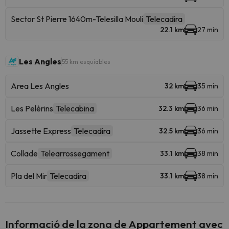
Sector St Pierre 1640m-Telesilla Mouli
Telecadira
22.1 km
27 min
Les Angles
55 km esquiables
Area Les Angles
32 km
35 min
Les Pelèrins
Telecabina
32.3 km
36 min
Jassette Express
Telecadira
32.5 km
36 min
Collade
Telearrossegament
33.1 km
38 min
Pla del Mir
Telecadira
33.1 km
38 min
Informació de la zona de Appartement avec