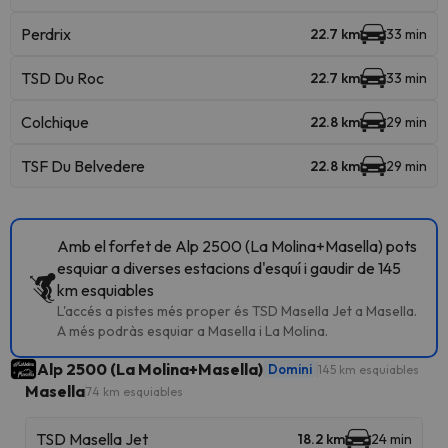
Perdrix
22.7 km
33 min
TSD Du Roc
22.7 km
33 min
Colchique
22.8 km
29 min
TSF Du Belvedere
22.8 km
29 min
Amb el forfet de Alp 2500 (La Molina+Masella) pots
esquiar a diverses estacions d'esquí i gaudir de 145
km esquiables
L'accés a pistes més proper és TSD Masella Jet a Masella.
A més podràs esquiar a Masella i La Molina.
Alp 2500 (La Molina+Masella)
Domini
145 km esquiables
Masella
74 km esquiables
TSD Masella Jet
18.2 km
24 min