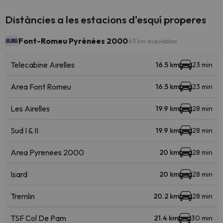
Distàncies a les estacions d'esquí properes
Font-Romeu Pyrénées 2000
43 km esquiables
Telecabine Airelles
16.5 km
23 min
Area Font Romeu
16.5 km
23 min
Les Airelles
19.9 km
28 min
Sud I & II
19.9 km
28 min
Area Pyrenees 2000
20 km
28 min
Isard
20 km
28 min
Tremlin
20.2 km
28 min
TSF Col De Pam
21.4 km
30 min