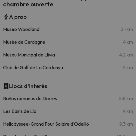
chambre ouverte
A prop
Museo Woodland
2.1 km
Musée de Cerdagne
4 km
Museu Municipal de Llívia
4.2 km
Club de Golf de La Cerdanya
5 km
Llocs d'interès
Baños romanos de Dorres
5.8 km
Les Bains de Llo
9 km
Heliodyssee-Grand Four Solaire d'Odeillo
9.3 km