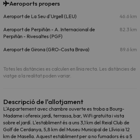
Aeroports propers
Aeroport de La Seu d'Urgell (LEU)
46.6 km
Aeroport de Perpiñán - A. Internacional de
82.3 km
Perpiñán - Rivesaltes (PGF)
Aeroport de Girona (GRO-Costa Brava)
89.6 km
Totes les distàncies es calculen en línia recta. Les distàncies de
viatge a la realitat poden variar.
Descripció de l'allotjament
L'Appartement avec chambre ouverte es troba a Bourg-
Madame i ofereix jardí, terrassa, bar, WiFi gratuïta i vista
sobre el jardí. L'establiment és a uns 3,1 km del Reial Club de
Golf de Cerdanya, 5,8 km del Museu Municipal de Llívia ia 12
km de Masella. Aquest establiment per a no fumadors és a 5