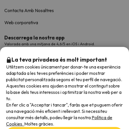
Contacta Amb Nosaltres
Web corporativa
Descarrega la nostra app
Valorada amb una mitjana de 4,6/5 en iOS i Android.
La teva privadesa és molt important
Utilitzem cookies únicament per donar-te una experiència
adaptada a les teves preferències i poder mostrar
publicitat personalitzada segons el teu perfil de navegació.
Aquestes cookies ens ajuden a mostrar el contingut sobre
la base dels teus interessos i optimitzar la nostra web per a
tu.
En fer clic a "Acceptar i tancar", faràs que et puguem oferir
Acceptem
una navegació més eficient i rellevant. Si necessiteu
consultar més detalls, podeu llegir la nostra
Política de
Cookies.
Moltes gràcies.