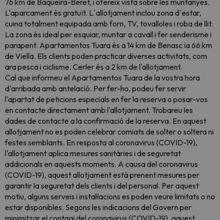
76 km de Baqueira-Beret, i ofereix vista sobre les muntanyes.
L'aparcament és gratuït. L´allotjament inclou zona d´estar,
cuina totalment equipada amb forn, TV, tovalloles i roba de llit.
La zona és ideal per esquiar, muntar a cavall i fer senderisme i
parapent. Apartamentos Tuara és a 14 km de Benasc ia 66 km
de Viella. Els clients poden practicar diverses activitats, com
ara pesca i ciclisme. Cerler és a 2 km de l'allotjament.
Cal que informeu el Apartamentos Tuara de la vostra hora
d'arribada amb antelació. Per fer-ho, podeu fer servir
l'apartat de peticions especials en fer la reserva o posar-vos
en contacte directament amb l'allotjament. Trobareu les
dades de contacte a la confirmació de la reserva. En aquest
allotjament no es poden celebrar comiats de solter o soltera ni
festes semblants. En resposta al coronavirus (COVID-19),
l'allotjament aplica mesures sanitàries i de seguretat
addicionals en aquests moments. A causa del coronavirus
(COVID-19), aquest allotjament està prenent mesures per
garantir la seguretat dels clients i del personal. Per aquest
motiu, alguns serveis i instal·lacions es poden veure limitats o no
estar disponibles. Segons les indicacions del Govern per
minimitzar el contagi del coronavirus (COVID-19), aquest