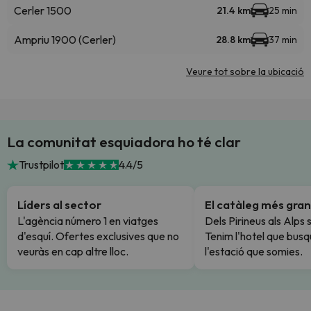
Cerler 1500
21.4 km
25 min
Ampriu 1900 (Cerler)
28.8 km
37 min
Veure tot sobre la ubicació
La comunitat esquiadora ho té clar
Trustpilot
4.4/5
Líders al sector
El catàleg més gran
L'agència número 1 en viatges
Dels Pirineus als Alps 
d'esquí. Ofertes exclusives que no
Tenim l'hotel que busq
veuràs en cap altre lloc.
l'estació que somies.