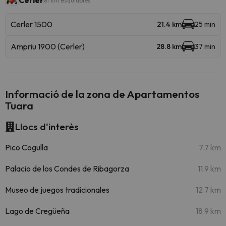
Cerler
81 km esquiables
Cerler 1500
21.4 km
25 min
Ampriu 1900 (Cerler)
28.8 km
37 min
Informació de la zona de Apartamentos
Tuara
Llocs d'interès
Pico Cogulla
7.7 km
Palacio de los Condes de Ribagorza
11.9 km
Museo de juegos tradicionales
12.7 km
Lago de Cregüeña
18.9 km