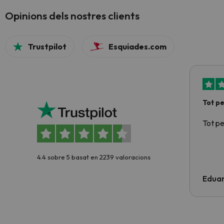
Opinions dels nostres clients
Trustpilot
Esquiades.com
Tot p
Tot p
4.4 sobre 5 basat en 2239 valoracions
Edua