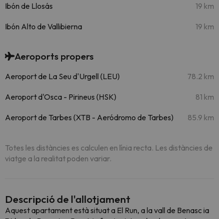
Ibón de Llosás
19 km
Ibón Alto de Vallibierna
19 km
Aeroports propers
Aeroport de La Seu d'Urgell (LEU)
78.2 km
Aeroport d'Osca - Pirineus (HSK)
81 km
Aeroport de Tarbes (XTB - Aeródromo de Tarbes)
85.9 km
Totes les distàncies es calculen en línia recta. Les distàncies de
viatge a la realitat poden variar.
Descripció de l'allotjament
Aquest apartament està situat a El Run, a la vall de Benasc ia