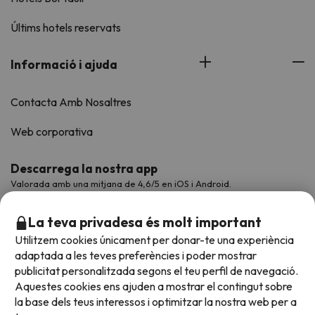
Últims hotels reservats
Informació i ajuda
Contacta Amb Nosaltres
Web corporativa
Descarrega la nostra app
Valorada amb una mitjana de 4,6/5 en iOS i Android.
La teva privadesa és molt important
Utilitzem cookies únicament per donar-te una experiència
adaptada a les teves preferències i poder mostrar
publicitat personalitzada segons el teu perfil de navegació.
Aquestes cookies ens ajuden a mostrar el contingut sobre
la base dels teus interessos i optimitzar la nostra web per a