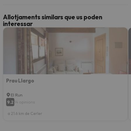
Allotjaments similars que us poden
interessar
Prau Llargo
El Run
9.2
14 opinions
a 21.6 km de Cerler