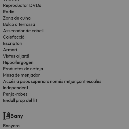
Reproductor DVDs
Radio
Zona de cuina
Balcó o terrassa
Assecador de cabell
Calefacció
Escriptori
Armari
Vistes al jardí
Hipoal·lergogen
Productes de neteja
Mesa de menjador
Accés a pisos superiors només mitjançant escales
Independent
Penja-robes
Endoll prop del llit
Bany
Banyera