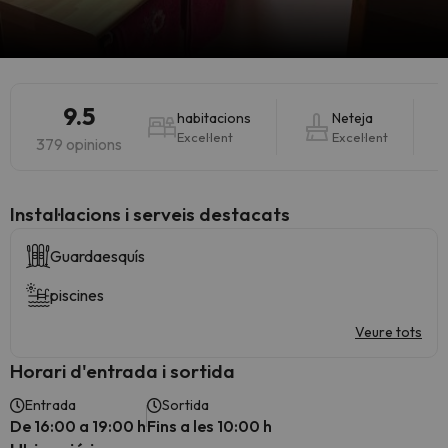
9.5
habitacions
Neteja
Excel·lent
Excel·lent
379 opinions
Instal·lacions i serveis destacats
Guardaesquís
piscines
Veure tots
Horari d'entrada i sortida
Entrada
Sortida
De 16:00 a 19:00 h
Fins a les 10:00 h