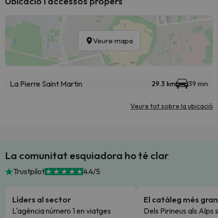
Ubicació i accessos propers
Veure mapa
La Pierre Saint Martin
29.3 km
39 min
Veure tot sobre la ubicació
La comunitat esquiadora ho té clar
Trustpilot
4.4/5
Líders al sector
El catàleg més gran
L'agència número 1 en viatges
Dels Pirineus als Alps 