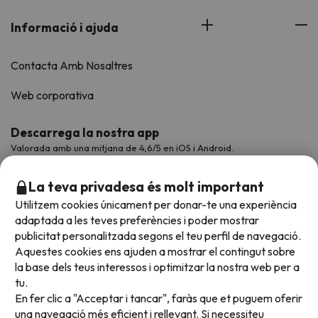
Informació i ajuda
Contacta Amb Nosaltres
Web corporativa
Descarrega la nostra app
Valorada amb una mitjana de 4,6/5 en iOS i Android.
La teva privadesa és molt important
Utilitzem cookies únicament per donar-te una experiència
adaptada a les teves preferències i poder mostrar
publicitat personalitzada segons el teu perfil de navegació.
Aquestes cookies ens ajuden a mostrar el contingut sobre
la base dels teus interessos i optimitzar la nostra web per a
tu.
En fer clic a "Acceptar i tancar", faràs que et puguem oferir
Acceptem
una navegació més eficient i rellevant. Si necessiteu