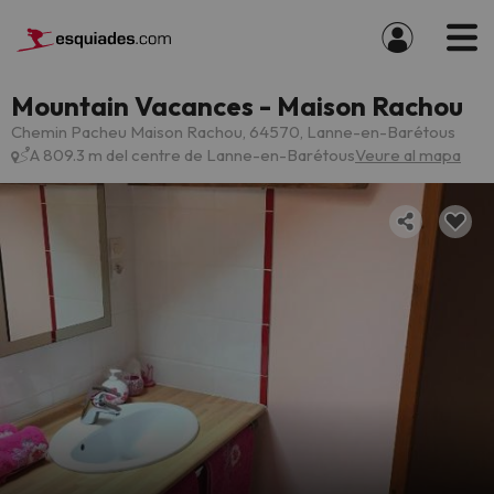
Mountain Vacances - Maison Rachou
Chemin Pacheu Maison Rachou, 64570, Lanne-en-Barétous
A 809.3 m del centre de Lanne-en-Barétous
Veure al mapa