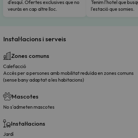
d'esquí. Ofertes exclusives que no
Tenim l'hotel que busq
veuràs en cap altre lloc.
l'estació que somies.
Instal·lacions i serveis
Zones comuns
Calefacció
Accés per a persones amb mobilitat reduïda en zones comuns
(sense bany adaptat a les habitacions)
Mascotes
No s'admeten mascotes
Instal·lacions
Jardí