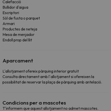
Calefacció
Bullidor d'aigua
Escriptori
Sòl de fusta o parquet
Armari
Productes de neteja
Mesa de menjador
Endoll prop del llit
Aparcament
L'allotjament ofereix pàrquing interior gratuït
Consulta directament amb l´allotjament si ofereixen la
possibilitat de reservar la plaça de pàrquing amb antelació.
Condicions per a mascotes
T'informem que aquest allotjament no admet mascotes.