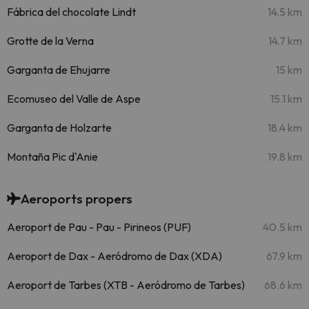
Fábrica del chocolate Lindt
14.5 km
Grotte de la Verna
14.7 km
Garganta de Ehujarre
15 km
Ecomuseo del Valle de Aspe
15.1 km
Garganta de Holzarte
18.4 km
Montaña Pic d'Anie
19.8 km
Aeroports propers
Aeroport de Pau - Pau - Pirineos (PUF)
40.5 km
Aeroport de Dax - Aeródromo de Dax (XDA)
67.9 km
Aeroport de Tarbes (XTB - Aeródromo de Tarbes)
68.6 km