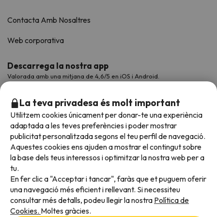
Contacta Amb Nosaltres
Web corporativa
Descarrega la nostra app
Valorada amb una mitjana de 4,6/5 en iOS i Android.
La teva privadesa és molt important
Utilitzem cookies únicament per donar-te una experiència
adaptada a les teves preferències i poder mostrar
publicitat personalitzada segons el teu perfil de navegació.
Aquestes cookies ens ajuden a mostrar el contingut sobre
la base dels teus interessos i optimitzar la nostra web per a
tu.
En fer clic a "Acceptar i tancar", faràs que et puguem oferir
Acceptem
una navegació més eficient i rellevant. Si necessiteu
consultar més detalls, podeu llegir la nostra
Política de
Cookies.
Moltes gràcies.