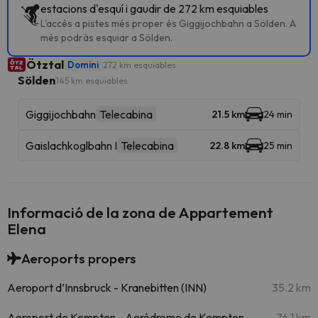
estacions d'esquí i gaudir de 272 km esquiables
L'accés a pistes més proper és Giggijochbahn a Sölden. A
més podràs esquiar a Sölden.
Ötztal
Domini
272 km esquiables
Sölden
145 km esquiables
Giggijochbahn
Telecabina
21.5 km
24 min
Gaislachkoglbahn I
Telecabina
22.8 km
25 min
Informació de la zona de Appartement
Elena
Aeroports propers
Aeroport d’Innsbruck - Kranebitten (INN)
35.2 km
Aeroport de Kempten - Aeródromo de Kempten-
76.1 km