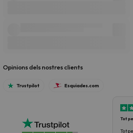
Opinions dels nostres clients
Trustpilot
Esquiades.com
Tot p
Tot p