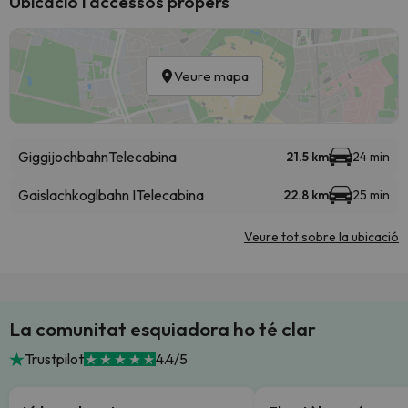
Ubicació i accessos propers
Veure mapa
Giggijochbahn
Telecabina
21.5 km
24 min
Gaislachkoglbahn I
Telecabina
22.8 km
25 min
Veure tot sobre la ubicació
La comunitat esquiadora ho té clar
Trustpilot
4.4/5