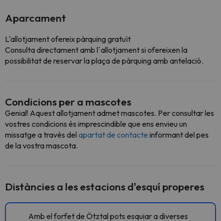
Aparcament
L'allotjament ofereix pàrquing gratuït
Consulta directament amb l´allotjament si ofereixen la
possibilitat de reservar la plaça de pàrquing amb antelació.
Condicions per a mascotes
Genial! Aquest allotjament admet mascotes. Per consultar les
vostres condicions és imprescindible que ens envieu un
missatge a través del
apartat de contacte
informant del pes
de la vostra mascota.
Distàncies a les estacions d'esquí properes
Amb el forfet de Ötztal pots esquiar a diverses