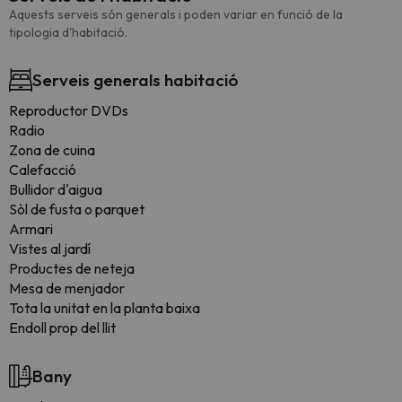
Aquests serveis són generals i poden variar en funció de la
tipologia d'habitació.
Serveis generals habitació
Reproductor DVDs
Radio
Zona de cuina
Calefacció
Bullidor d'aigua
Sòl de fusta o parquet
Armari
Vistes al jardí
Productes de neteja
Mesa de menjador
Tota la unitat en la planta baixa
Endoll prop del llit
Bany