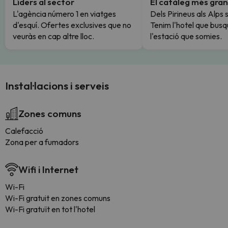
Líders al sector
El catàleg més gran
L'agència número 1 en viatges
Dels Pirineus als Alps 
d'esquí. Ofertes exclusives que no
Tenim l'hotel que busq
veuràs en cap altre lloc.
l'estació que somies.
Instal·lacions i serveis
Zones comuns
Calefacció
Zona per a fumadors
Wifi i Internet
Wi-Fi
Wi-Fi gratuit en zones comuns
Wi-Fi gratuït en tot l'hotel