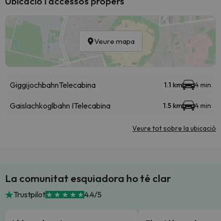
Ubicació i accessos propers
Veure mapa
Giggijochbahn
Telecabina
1.1 km
4 min
Gaislachkoglbahn I
Telecabina
1.5 km
4 min
Veure tot sobre la ubicació
La comunitat esquiadora ho té clar
Trustpilot
4.4/5