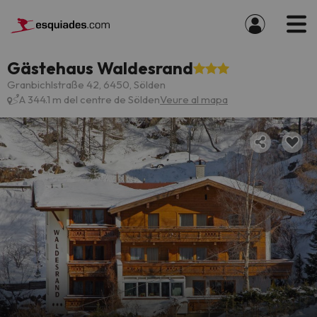
Gästehaus Waldesrand
Granbichlstraße 42, 6450, Sölden
A 344.1 m del centre de Sölden
Veure al mapa