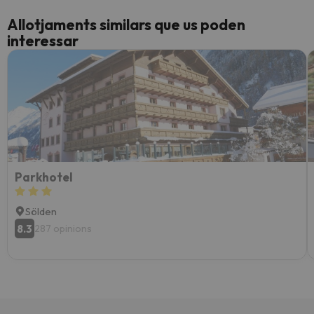
Allotjaments similars que us poden
interessar
Parkhotel
Sölden
8.3
287 opinions