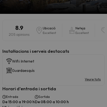
8.9
Ubicació
Neteja
Excel·lent
Excel·lent
205 opinions
Instal·lacions i serveis destacats
Wifi i Internet
Guardaesquís
Veure tots
Horari d'entrada i sortida
Entrada
Sortida
De 15:00 a 19:00 h
De 08:00 a 10:00 h