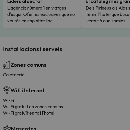
Líders al sector
El catàleg més gran
L'agència número 1 en viatges
Dels Pirineus als Alps 
d'esquí. Ofertes exclusives que no
Tenim l'hotel que busq
veuràs en cap altre lloc.
l'estació que somies.
Instal·lacions i serveis
Zones comuns
Calefacció
Wifi i Internet
Wi-Fi
Wi-Fi gratuit en zones comuns
Wi-Fi gratuït en tot l'hotel
Mascotes