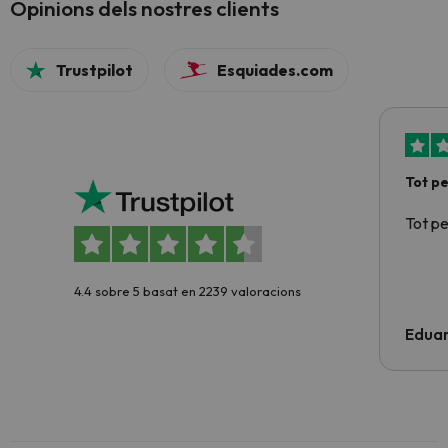
Opinions dels nostres clients
Trustpilot
Esquiades.com
Tot p
Tot p
4.4 sobre 5 basat en 2239 valoracions
Edua