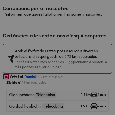
Condicions per a mascotes
T'informem que aquest allotjament no admet mascotes.
Distàncies a les estacions d'esquí properes
Amb el forfet de Ötztal pots esquiar a diverses
estacions d'esquí i gaudir de 272 km esquiables
L'accés a pistes més proper és Giggijochbahn a Sölden. A
més podràs esquiar a Sölden.
Ötztal
Domini
272 km esquiables
Sölden
145 km esquiables
Giggijochbahn
Telecabina
1.1 km
4 min
Gaislachkoglbahn I
Telecabina
1.5 km
4 min