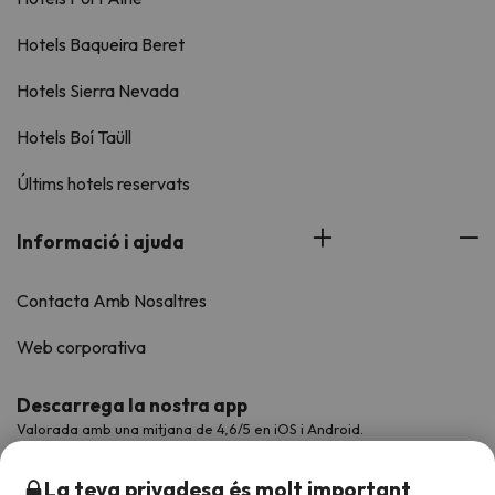
Hotels Baqueira Beret
Hotels Sierra Nevada
Hotels Boí Taüll
Últims hotels reservats
Informació i ajuda
Contacta Amb Nosaltres
Web corporativa
Descarrega la nostra app
Valorada amb una mitjana de 4,6/5 en iOS i Android.
La teva privadesa és molt important