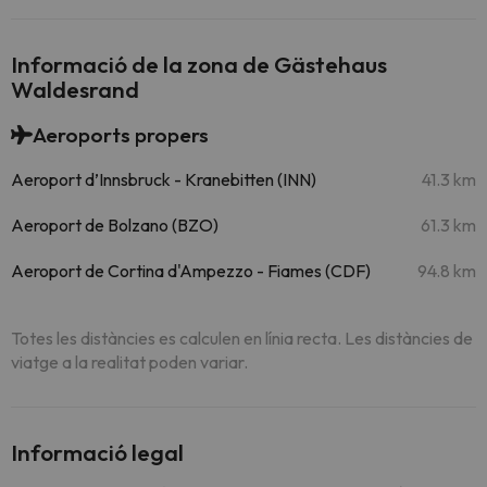
Informació de la zona de Gästehaus
Waldesrand
Aeroports propers
Aeroport d’Innsbruck - Kranebitten (INN)
41.3 km
Aeroport de Bolzano (BZO)
61.3 km
Aeroport de Cortina d'Ampezzo - Fiames (CDF)
94.8 km
Totes les distàncies es calculen en línia recta. Les distàncies de
viatge a la realitat poden variar.
Informació legal