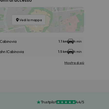
Vedi la mappa
Cabinovia
1.1 km
4 min
ahn I
Cabinovia
1.5 km
4 min
Mostra di più
Trustpilot
4.4/5