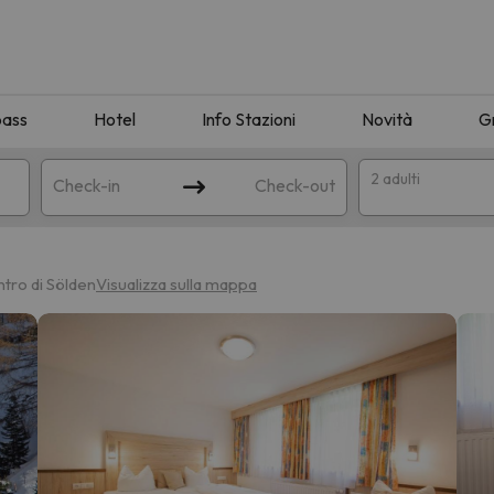
pass
Hotel
Info Stazioni
Novità
G
2 adulti
Check-in
Check-out
a
ntro di Sölden
Visualizza sulla mappa
ispondente alla sua ricerca. Provare a modificare la destinazione.