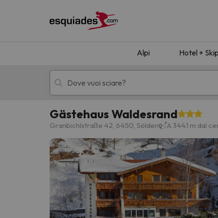
Alpi
Hotel + Ski
Gästehaus Waldesrand
Hotel + skipass
Hotel di montagn
Granbichlstraße 42, 6450, Sölden
A 344.1 m dal ce
Ops, non abbiamo trovato alcun risultato corr