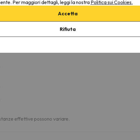
nente. Per maggiori dettagli, leggi la nostra
Politica sui Cookies.
Gaislachkoglbahn I
Cabinovia
1.1 km
4 min
Accetta
Rifiuta
m
m
m
distanze effettive possono variare.