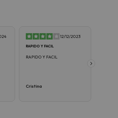
024
12/12/2023
RAPIDO Y FACIL
rapido y
RAPIDO Y FACIL
rapido y 
Cristina
Juan Di