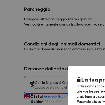
Parcheggio
L'alloggio offre parcheggio interno gratuito
Verifica direttamente con la struttura ricettiva se of
Condizioni degli animali domestici
Gli animali domestici non sono ammessi in questa st
Distanze dalle stazioni sciistiche vic
La tua pr
Con lo Skipass di Ötztal puoi accedere a dive
Utilizziamo i cook
L'accesso più vicino alle piste è Giggijochbahn 
alle vostre prefer
ci aiutano a visual
Ötztal
Area sciistica
272 km sciabili
Facendo clic su "A
Sölden
145 km sciabili