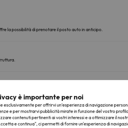
fre la possibilità di prenotare il posto auto in anticipo.
ruttura.
ine
ivacy è importante per noi
rse località sciistiche e goderti 272 km di piste.
ie esclusivamente per offrirvi un’esperienza di navigazione person
a Sölden. Puoi sciare anche a Sölden.
enze e per mostrarvi pubblicità mirate in funzione del vostro profil
izzare contenuti pertinenti ai vostri interessi e a ottimizzare il nostr
ccetta e continua", ci permetti di fornire un'esperienza di navigazi