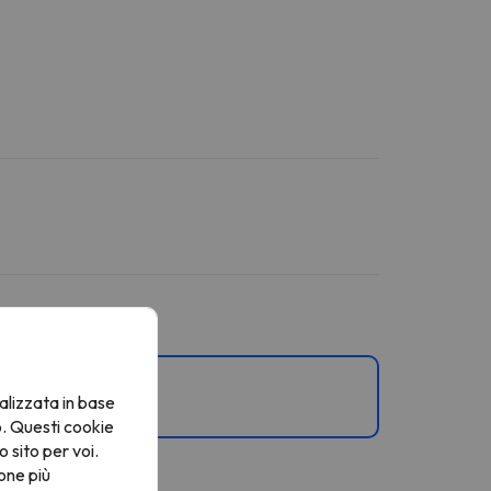
alizzata in base
o. Questi cookie
o sito per voi.
one più