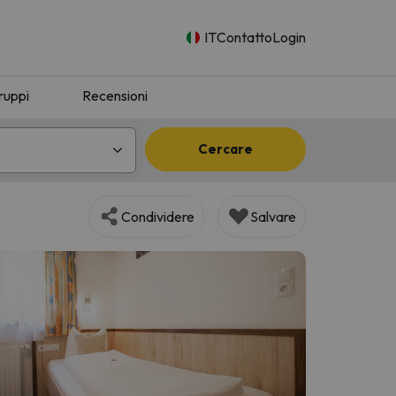
IT
Contatto
Login
ruppi
Recensioni
Cercare
Condividere
Salvare