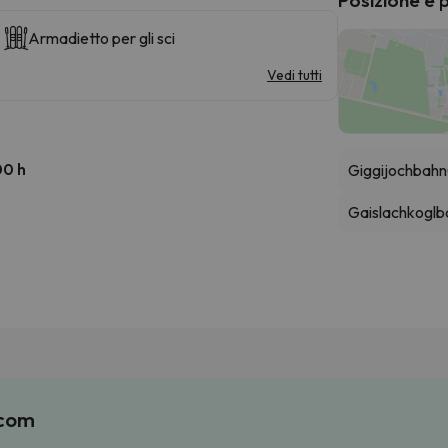
Armadietto per gli sci
Vedi tutti
00 h
Giggijochbahn
Gaislachkoglb
.com