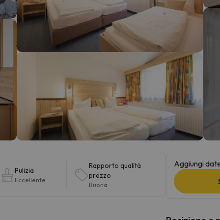
la strada. Non appena troverà la bussola, tornerà.
Aggiungi date 
Rapporto qualità
Pulizia
prezzo
Eccellente
Buona
Posizione e 