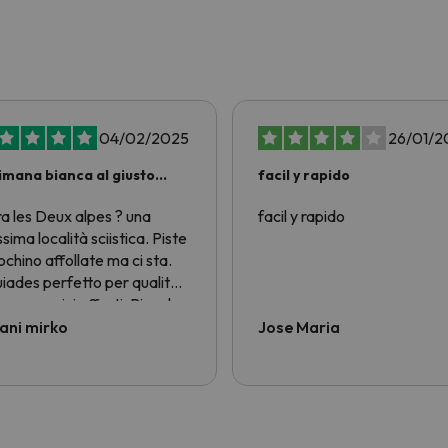
04/02/2025
26/01/2
imana bianca al giusto
facil y rapido
zo!
ra les Deux alpes ? una
facil y rapido
ssima località sciistica. Piste
ochino affollate ma ci sta.
iades perfetto per qualità
zo e servizi offerti. Piccola
ca alla nostra bella Italia....
ani mirko
Jose Maria
ci sono ostelli economici per
tori single e ragazzi
retto ad andare in Francia....
n avrei voluto. Alloggio ski
 noleggio sci tutto per 6