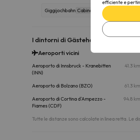
efficiente e perti
Giggijochbahn
Cabinovia
I dintorni di Gästehaus Waldesrand
Aeroporti vicini
Aeroporto di Innsbruck - Kranebitten
41.3 k
(INN)
Aeroporto di Bolzano (BZO)
61.3 k
Aeroporto di Cortina d'Ampezzo -
94.8 k
Fiames (CDF)
Tutte le distanze sono calcolate in linea retta. Le 