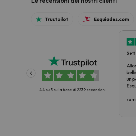
Le recensioni dei nostri clienti
Trustpilot
Esquiades.com
Sett
prez
Allo
belli
un p
Esqu
4.4 su 5 sulla base di 2239 recensioni
prez
criti
rom
Non 
scia
cost
E no
pass