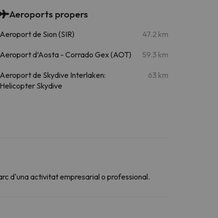
Aeroports propers
Aeroport de Sion (SIR)
47.2 km
Aeroport d’Aosta - Corrado Gex (AOT)
59.3 km
Aeroport de Skydive Interlaken:
63 km
Helicopter Skydive
arc d'una activitat empresarial o professional.