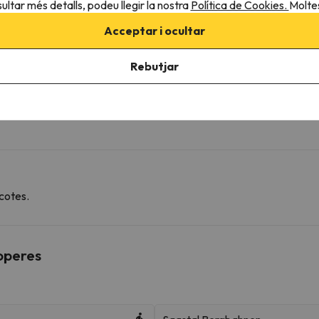
ultar més detalls, podeu llegir la nostra
Política de Cookies.
Moltes
Xampú
Gel de dutxa
Acceptar i ocultar
Més serveis
Rebutjar
Disposa de tovalloles
cotes.
roperes