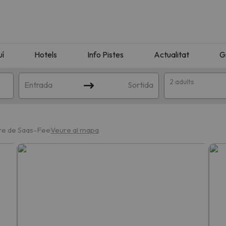
uí
Hotels
Info Pistes
Actualitat
G
2 adults
Entrada
Sortida
tre de Saas-Fee
Veure al mapa
n amb la teva cerca. Intenteu modificar la destinació.