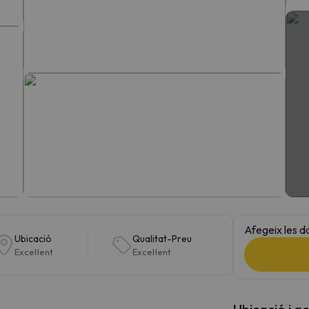
el nord. Quan trobi la seva brúixola torna.
Afegeix les d
Ubicació
Qualitat-Preu
Excel·lent
Excel·lent
Ubicació i a