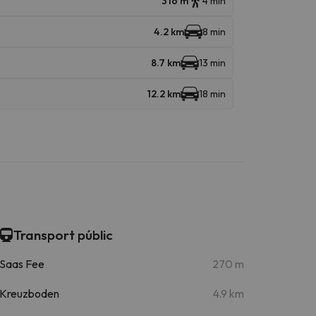
316 m
4 min
4.2 km
8 min
8.7 km
13 min
12.2 km
18 min
Transport públic
Saas Fee
270 m
Kreuzboden
4.9 km