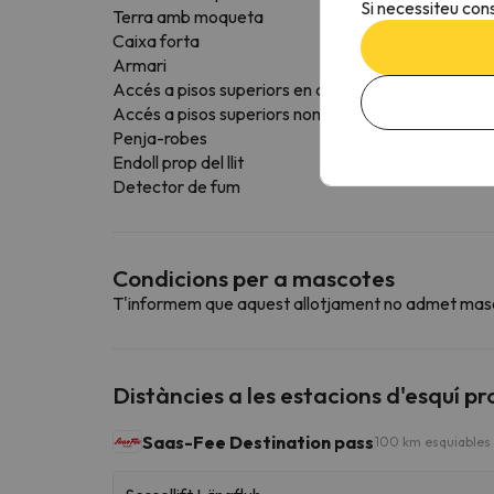
Si necessiteu cons
Terra amb moqueta
Caixa forta
Armari
Accés a pisos superiors en ascensor
Accés a pisos superiors només mitjançant escales
Penja-robes
Endoll prop del llit
Detector de fum
Condicions per a mascotes
T'informem que aquest allotjament no admet mas
Distàncies a les estacions d'esquí p
Saas-Fee Destination pass
100 km esquiables