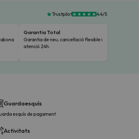
Trustpilot
4.4/5
Garantia Total
i abona
Garantia de neu, cancel·lació flexible i
atenció 24h.
Guardaesquís
uarda esquís de pagament
Activitats