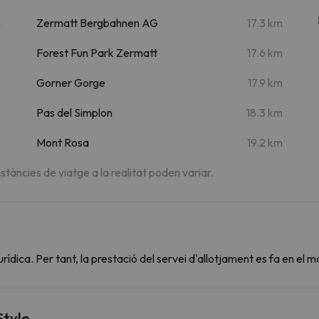
m
Zermatt Bergbahnen AG
17.3 km
Forest Fun Park Zermatt
17.6 km
Gorner Gorge
17.9 km
Pas del Simplon
18.3 km
Mont Rosa
19.2 km
istàncies de viatge a la realitat poden variar.
dica. Per tant, la prestació del servei d'allotjament es fa en el m
Style