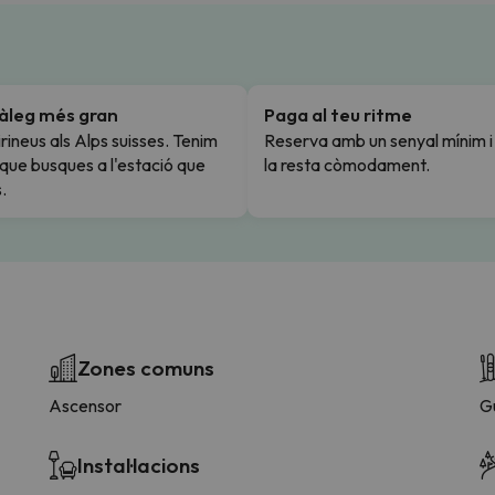
tàleg més gran
Paga al teu ritme
rineus als Alps suisses. Tenim
Reserva amb un senyal mínim 
l que busques a l'estació que
la resta còmodament.
.
Zones comuns
Ascensor
G
Instal·lacions