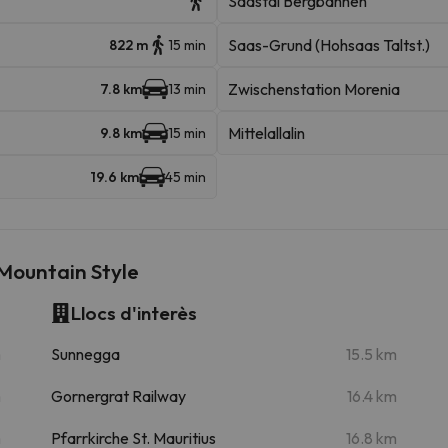
Saastal Bergbahnen
Saas-Grund (Hohsaas Taltst.)
822 m
15 min
Zwischenstation Morenia
7.8 km
13 min
Mittelallalin
9.8 km
15 min
19.6 km
45 min
Mountain Style
Llocs d'interès
m
Sunnegga
15.5 km
m
Gornergrat Railway
16.4 km
m
Pfarrkirche St. Mauritius
16.8 km