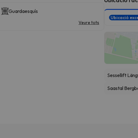
Guardaesquís
Ubicació exce
Veure tots
Sessellift Läng
Saastal Berg