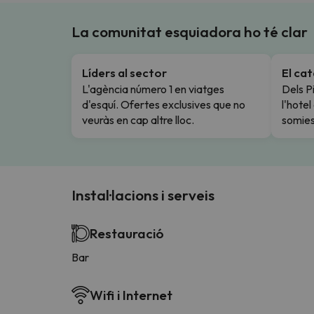
La comunitat esquiadora ho té clar
Líders al sector
El ca
L'agència número 1 en viatges
Dels Pi
d'esquí. Ofertes exclusives que no
l'hote
veuràs en cap altre lloc.
somies
Instal·lacions i serveis
Restauració
Bar
Wifi i Internet