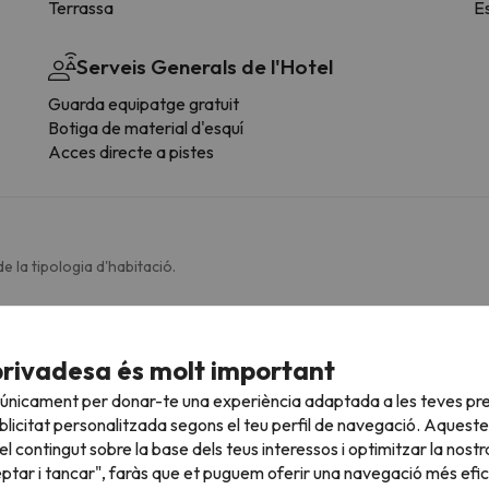
Terrassa
E
Serveis Generals de l'Hotel
Guarda equipatge gratuit
Botiga de material d'esquí
Acces directe a pistes
e la tipologia d'habitació.
Bany
Lavabo
privadesa és molt important
Amenities
 únicament per donar-te una experiència adaptada a les teves pre
Dutxa o banyera
licitat personalitzada segons el teu perfil de navegació. Aqueste
Bany privat
l contingut sobre la base dels teus interessos i optimitzar la nostr
Paper higiènic
eptar i tancar", faràs que et puguem oferir una navegació més eficie
Banyera adaptada