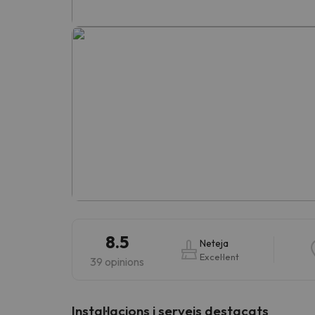
Vaja! Sembla que el nostre cercador ha perdut 
8.5
Neteja
Excel·lent
39 opinions
Instal·lacions i serveis destacats