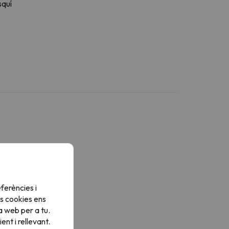
squí
ferències i
s cookies ens
a web per a tu.
nt i rellevant.