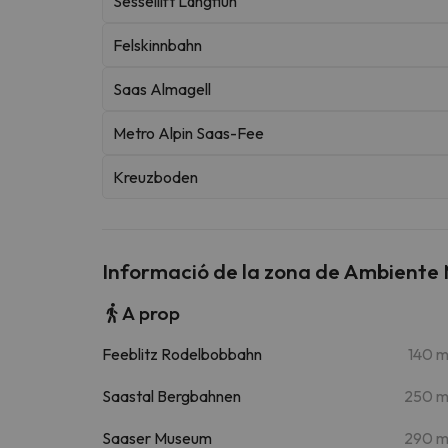
Sessellift Längfluh
Felskinnbahn
Saas Almagell
Metro Alpin Saas-Fee
Kreuzboden
Informació de la zona de Ambiente 
A prop
Feeblitz Rodelbobbahn
140 
Saastal Bergbahnen
250 
Saaser Museum
290 