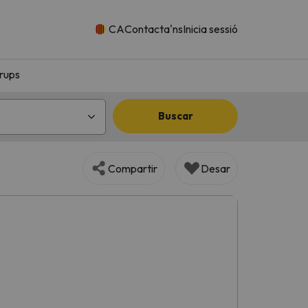
CA
Contacta'ns
Inicia sessió
rups
Buscar
Compartir
Desar