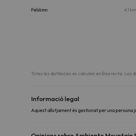
Felskinn
4.1 k
Totes les distàncies es calculen en línia recta. Les d
Informació legal
Aquest allotjament és gestionat per una persona jurí
Opinions sobre Ambiente Mountain 