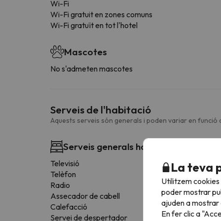
Wi-Fi
Wi-Fi gratuit en zones comuns
Wi-Fi gratuït en tot l'hotel
Mascotes
No s'admeten mascotes
Serveis de l'habitació
Aquests serveis són generals i poden variar en funció d
Serveis generals habitació
Televisió
La teva 
Telèfon
Utilitzem cookies
Radio
poder mostrar pub
Assecador de cabell
ajuden a mostrar e
Calefacció
En fer clic a "Acc
Servei de despertador