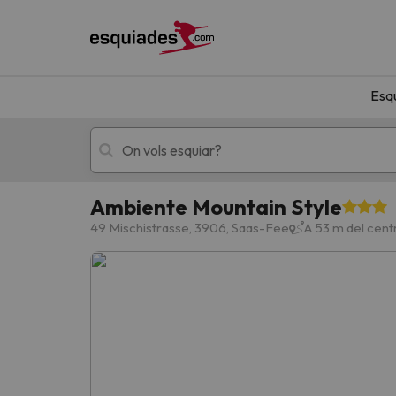
Esq
Ambiente Mountain Style
Esquí
Escapades
49 Mischistrasse, 3906, Saas-Fee
A 53 m del cen
!Vaja! No hem trobat resultats que coincideixi