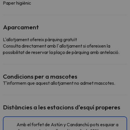
Paper higiènic
Aparcament
L'allotjament ofereix pàrquing gratuït
Consulta directament amb l´allotjament si ofereixen la
possibilitat de reservar la plaça de pàrquing amb antelació.
Condicions per a mascotes
T'informem que aquest allotjament no admet mascotes.
Distàncies a les estacions d'esquí properes
Amb el forfet de Astún y Candanchú pots esquiar a