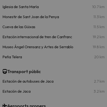
Iglesia de Santa María
10.7 km
Monestir de Sant Joan de la Penya
11.3 km
Cueva de las Güixas
11.5 km
Estación internacional de tren de Canfranc
19.2 km
Museo Ángel Orensanz y Artes de Serrablo
19.8 km
Peña Telera
20 km
Transport públic
Estación de autobuses de Jaca
2.7 km
Estación de Jaca
3.2 km
Aeroports propers