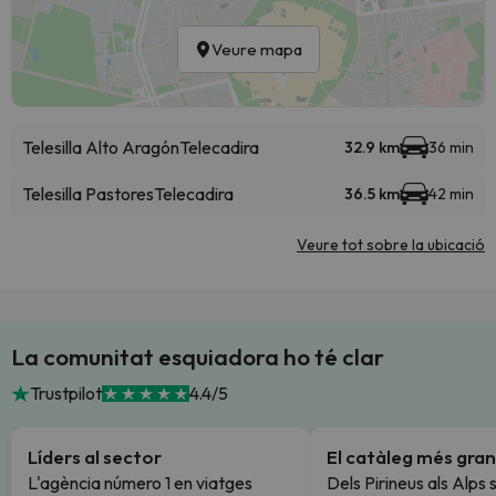
Veure mapa
Telesilla Alto Aragón
Telecadira
32.9 km
36 min
Telesilla Pastores
Telecadira
36.5 km
42 min
Veure tot sobre la ubicació
La comunitat esquiadora ho té clar
Trustpilot
4.4/5
Líders al sector
El catàleg més gran
L'agència número 1 en viatges
Dels Pirineus als Alps 