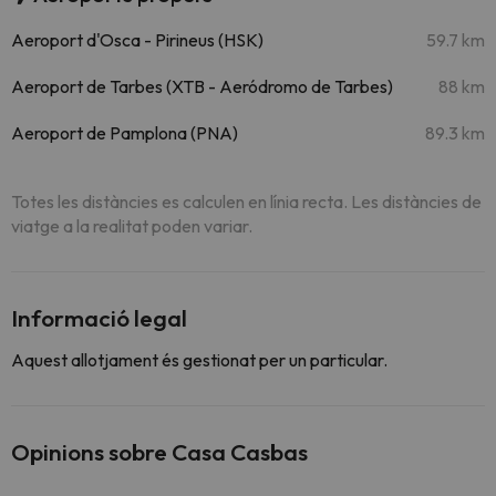
Aeroport d'Osca - Pirineus (HSK)
59.7 km
Aeroport de Tarbes (XTB - Aeródromo de Tarbes)
88 km
Aeroport de Pamplona (PNA)
89.3 km
Totes les distàncies es calculen en línia recta. Les distàncies de
viatge a la realitat poden variar.
Informació legal
Aquest allotjament és gestionat per un particular.
Opinions sobre Casa Casbas