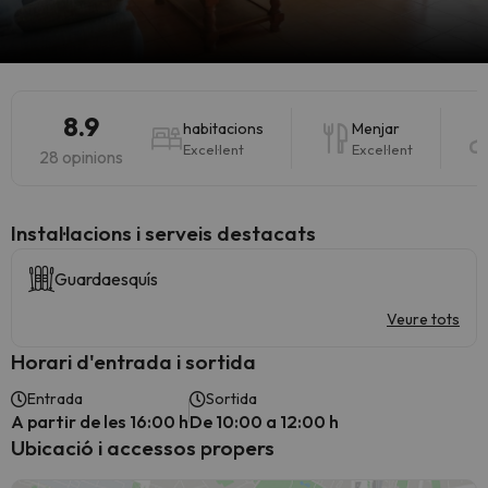
8.9
habitacions
Menjar
Excel·lent
Excel·lent
28 opinions
Instal·lacions i serveis destacats
Guardaesquís
Veure tots
Horari d'entrada i sortida
Entrada
Sortida
A partir de les 16:00 h
De 10:00 a 12:00 h
Ubicació i accessos propers