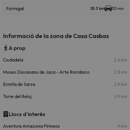
Formigal
55.3 km
55 min
Informació de la zona de Casa Casbas
A prop
Ciudadela
2.6 km
Museo Diocesano de Jaca - Arte Románico
2.8 km
Ermita de Sarsa
2.9 km
Torre del Reloj
2.9 km
Llocs d'interès
Aventura Amazonia Pirineos
9 km