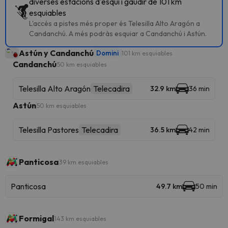
diverses estacions d'esquí i gaudir de 101 km
esquiables
L'accés a pistes més proper és Telesilla Alto Aragón a
Candanchú. A més podràs esquiar a Candanchú i Astún.
Astún y Candanchú
Domini
101 km esquiables
Candanchú
50 km esquiables
Telesilla Alto Aragón
Telecadira
32.9 km
36 min
Astún
50 km esquiables
Telesilla Pastores
Telecadira
36.5 km
42 min
Panticosa
39 km esquiables
Panticosa
49.7 km
50 min
Formigal
143 km esquiables