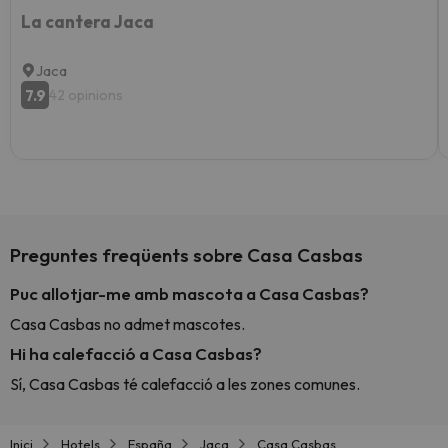
La cantera Jaca
Jaca
7.9
42 opinions
Preguntes freqüents sobre Casa Casbas
Puc allotjar-me amb mascota a Casa Casbas?
Casa Casbas no admet mascotes.
Hi ha calefacció a Casa Casbas?
Sí, Casa Casbas té calefacció a les zones comunes.
Inici
Hotels
España
Jaca
Casa Casbas