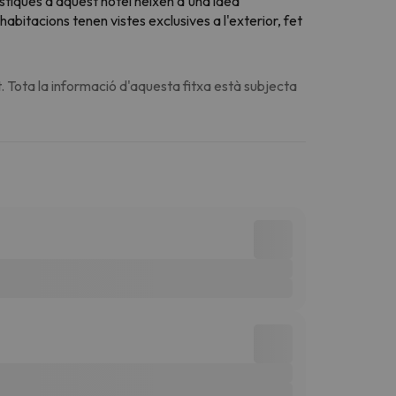
rístiques d'aquest hotel neixen d'una idea
habitacions tenen vistes exclusives a l'exterior, fet
. Tota la informació d'aquesta fitxa està subjecta