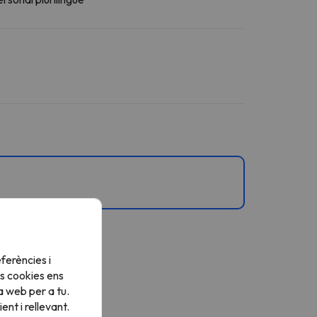
ferències i
s cookies ens
a web per a tu.
nt i rellevant.