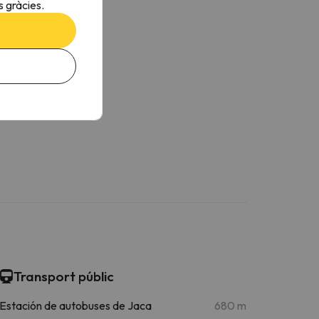
 gràcies.
Transport públic
Estación de autobuses de Jaca
680 m