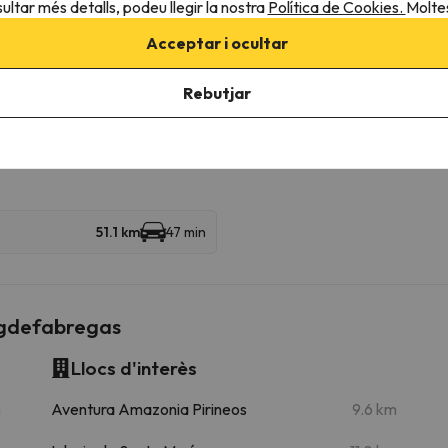
ultar més detalls, podeu llegir la nostra
Política de Cookies.
Moltes
31.1 km
31 min
Acceptar i ocultar
Rebutjar
45.5 km
42 min
51.1 km
47 min
igdefabregas
Llocs d'interès
m
Aventura Amazonia Pirineos
9.6 km