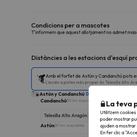
Condicions per a mascotes
T'informem que aquest allotjament no admet mas
Distàncies a les estacions d'esquí p
Amb el forfet de Astún y Candanchú pots esq
L'accés a pistes més proper és Telesilla Alto 
Astún y Candanchú
Domini
101 km esquiables
Candanchú
50 km esquiables
La teva 
Utilitzem cookies
Telesilla Alto Aragón
Telecadira
poder mostrar pub
Astún
ajuden a mostrar e
50 km esquiables
En fer clic a "Acc