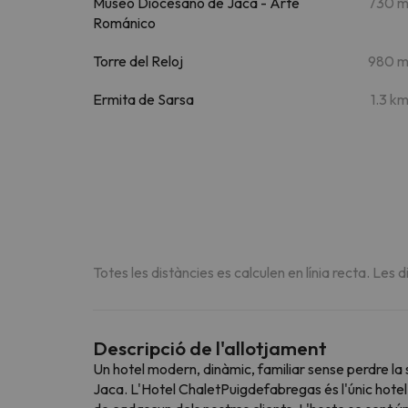
Museo Diocesano de Jaca - Arte
730 
Románico
Torre del Reloj
980 
Ermita de Sarsa
1.3 k
Totes les distàncies es calculen en línia recta. Les d
Descripció de l'allotjament
Un hotel modern, dinàmic, familiar sense perdre la
Jaca. L'Hotel ChaletPuigdefabregas és l'únic hotel