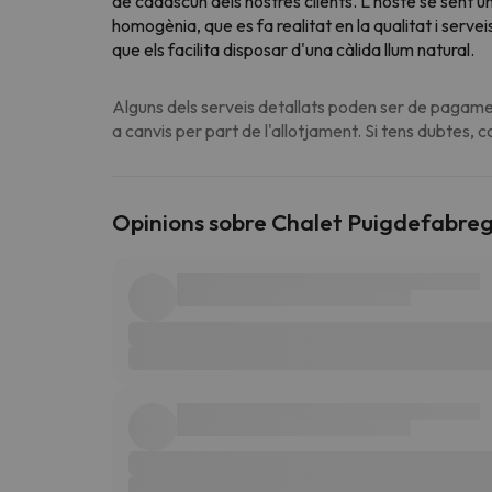
de cadascun dels nostres clients. L'hoste se sent ún
homogènia, que es fa realitat en la qualitat i servei
que els facilita disposar d'una càlida llum natural.
Alguns dels serveis detallats poden ser de pagamen
a canvis per part de l'allotjament. Si tens dubtes, 
Opinions sobre Chalet Puigdefabre