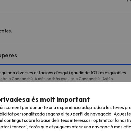
cotes.
roperes
uiar a diverses estacions d'esquí i gaudir de 101 km esquiables
Aragón a Candanchú. A més podràs esquiar a Candanchú i Astún.
privadesa és molt important
 únicament per donar-te una experiència adaptada a les teves pre
28.1 km
28 min
licitat personalitzada segons el teu perfil de navegació. Aqueste
l contingut sobre la base dels teus interessos i optimitzar la nostr
eptar i tancar", faràs que et puguem oferir una navegació més eficie