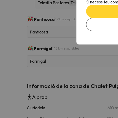
Si necessiteu cons
Telesilla Pastores
Telecadira
Panticosa
39 km esquiables
Panticosa
Formigal
143 km esquiables
Formigal
Informació de la zona de Chalet Pu
A prop
Ciudadela
610 