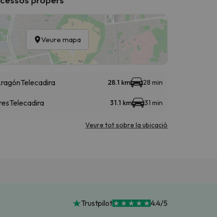
Veure mapa
 Aragón
Telecadira
28.1 km
28 min
res
Telecadira
31.1 km
31 min
Veure tot sobre la ubicació
Trustpilot
4.4/5