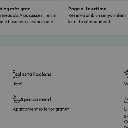
tàleg més gran
Paga al teu ritme
rineus als Alps suisses. Tenim
Reserva amb un senyal mínim 
l que busques a l'estació que
la resta còmodament.
.
Instal·lacions
Jardí
W
Aparcament
Aparcament exterior gratuït
Ll
g
Ca
Pe