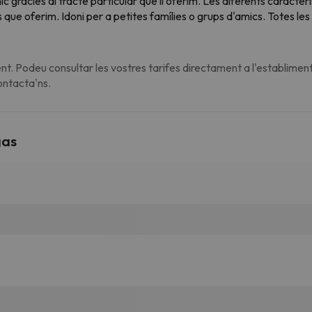
ic gràcies al tracte particular que li oferim. Les diferents caracte
s que oferim. Idoni per a petites famílies o grups d'amics. Totes les 
t. Podeu consultar les vostres tarifes directament a l'establiment
contacta'ns.
gas