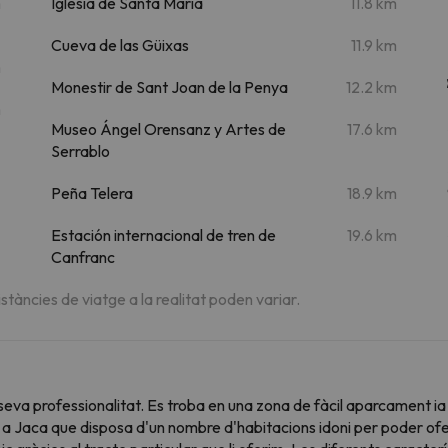
m
Iglesia de Santa María
11.8 km
Cueva de las Güixas
11.9 km
m
Monestir de Sant Joan de la Penya
12.2 km
m
Museo Ángel Orensanz y Artes de
17.6 km
Serrablo
Peña Telera
18.9 km
Estación internacional de tren de
19.6 km
Canfranc
istàncies de viatge a la realitat poden variar.
 seva professionalitat. Es troba en una zona de fàcil aparcament i
 a Jaca que disposa d'un nombre d'habitacions idoni per poder ofer