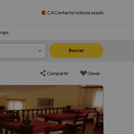
CA
Contacta'ns
Inicia sessió
rups
Buscar
Compartir
Desar