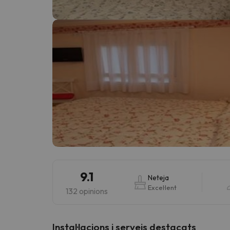
Vaja! Sembla que el nostre cercador ha perdut 
9.1
Neteja
Excel·lent
132 opinions
Instal·lacions i serveis destacats