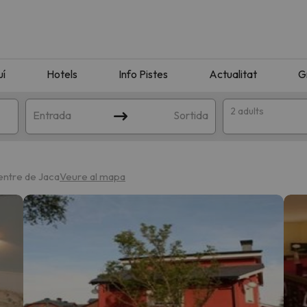
uí
Hotels
Info Pistes
Actualitat
G
2 adults
Entrada
Sortida
entre de Jaca
Veure al mapa
n amb la teva cerca. Intenteu modificar la destinació.