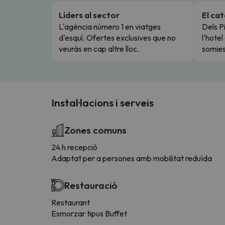
Líders al sector
El ca
L'agència número 1 en viatges
Dels Pi
d'esquí. Ofertes exclusives que no
l'hote
veuràs en cap altre lloc.
somies
Instal·lacions i serveis
Zones comuns
24 h recepció
Adaptat per a persones amb mobilitat reduïda
Restauració
Restaurant
Esmorzar tipus Buffet