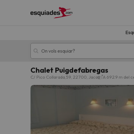
Esq
Chalet Puigdefabregas
Esquí
Escapades
C/ Pico Collarada,59, 22700, Jaca
A 692.9 m del c
!Vaja! No hem trobat resultats que coincideixi