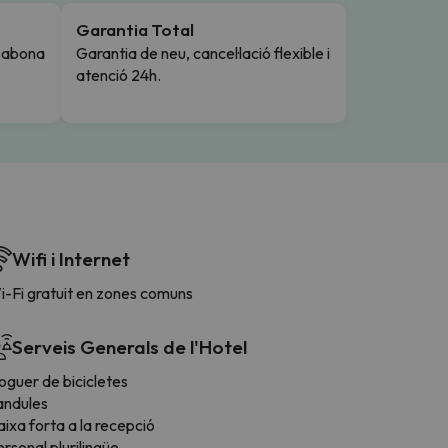
Garantia Total
i abona
Garantia de neu, cancel·lació flexible i
atenció 24h.
Wifi i Internet
i-Fi gratuit en zones comuns
Serveis Generals de l'Hotel
oguer de bicicletes
andules
ixa forta a la recepció
rsonal plurilingüe