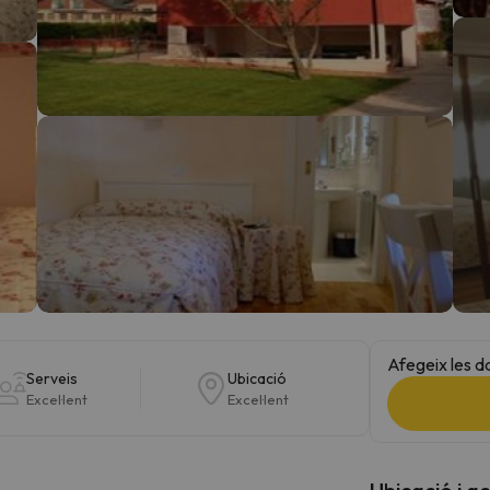
el nord. Quan trobi la seva brúixola torna.
Afegeix les d
Serveis
Ubicació
Excel·lent
Excel·lent
Ubicació i a