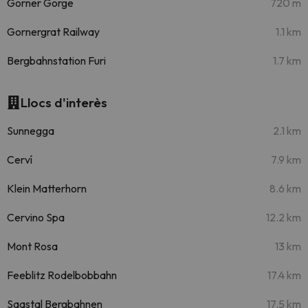
Gorner Gorge
720 m
Gornergrat Railway
1.1 km
Bergbahnstation Furi
1.7 km
Llocs d'interès
Sunnegga
2.1 km
Cerví
7.9 km
Klein Matterhorn
8.6 km
Cervino Spa
12.2 km
Mont Rosa
13 km
Feeblitz Rodelbobbahn
17.4 km
Saastal Bergbahnen
17.5 km