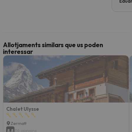
Edua
Allotjaments similars que us poden
interessar
Chalet Ulysse
Zermatt
8.8
116 opinions