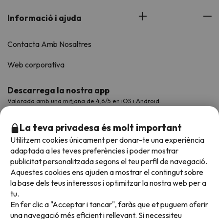
Informació i ajuda
Contacta Amb Nosaltres
Web corporativa
Descarrega la nostra app
Valorada amb una mitjana de 4,6/5 en iOS i Android.
La teva privadesa és molt important
Utilitzem cookies únicament per donar-te una experiència
adaptada a les teves preferències i poder mostrar
publicitat personalitzada segons el teu perfil de navegació.
Aquestes cookies ens ajuden a mostrar el contingut sobre
la base dels teus interessos i optimitzar la nostra web per a
tu.
En fer clic a "Acceptar i tancar", faràs que et puguem oferir
Acceptem
una navegació més eficient i rellevant. Si necessiteu