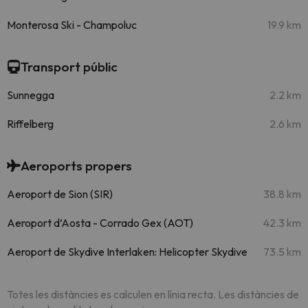
Monterosa Ski - Champoluc
19.9 km
Transport públic
Sunnegga
2.2 km
Riffelberg
2.6 km
Aeroports propers
Aeroport de Sion (SIR)
38.8 km
Aeroport d’Aosta - Corrado Gex (AOT)
42.3 km
Aeroport de Skydive Interlaken: Helicopter Skydive
73.5 km
Totes les distàncies es calculen en línia recta. Les distàncies de