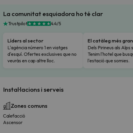
La comunitat esquiadora ho té clar
Trustpilot
4.4/5
Líders al sector
El catàleg més gran
L'agència número 1 en viatges
Dels Pirineus als Alps 
d'esquí. Ofertes exclusives que no
Tenim l'hotel que busq
veuràs en cap altre lloc.
l'estació que somies.
Instal·lacions i serveis
Zones comuns
Calefacció
Ascensor