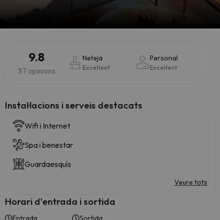
9.8
Neteja
Personal
Excel·lent
Excel·lent
37 opinions
Instal·lacions i serveis destacats
Wifi i Internet
Spa i benestar
Guardaesquís
Veure tots
Horari d'entrada i sortida
Entrada
Sortida