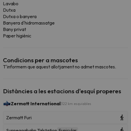
Lavabo
Dutxa
Dutxa o banyera
Banyera d'hidromassatge
Bany privat
Paper higiènic
Condicions per a mascotes
T'informem que aquest allotjament no admet mascotes.
Distàncies a les estacions d'esquí properes
Zermatt International
322 km esquiables
Zermatt Furi
Sunneggabahn Talstation
Funicular