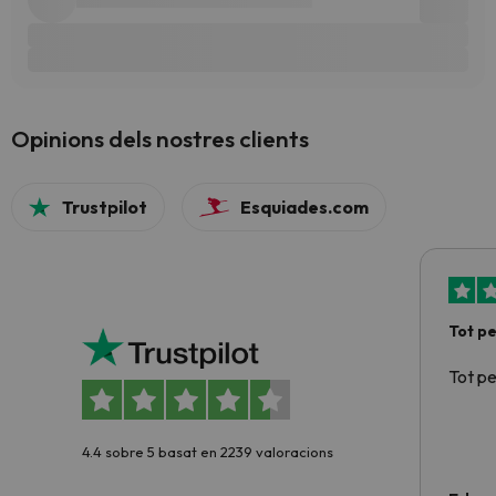
Opinions dels nostres clients
Trustpilot
Esquiades.com
Tot p
Tot p
4.4 sobre 5 basat en 2239 valoracions