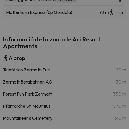
Matterhorn Express (8p Gondola)
73 m
1 min
Informació de la zona de Ari Resort
Apartments
A prop
Teleférico Zermatt-Furi
20 m
Zermatt Bergbahnen AG
30 m
Forest Fun Park Zermatt
350 m
Pfarrkirche St. Mauritius
570 m
Mountaineer's Cemetery
610 m