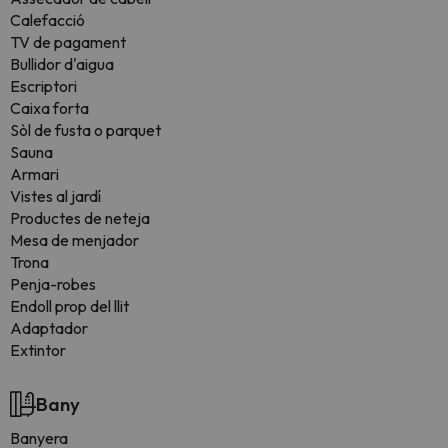
Calefacció
TV de pagament
Bullidor d'aigua
Escriptori
Caixa forta
Sòl de fusta o parquet
Sauna
Armari
Vistes al jardí
Productes de neteja
Mesa de menjador
Trona
Penja-robes
Endoll prop del llit
Adaptador
Extintor
Bany
Banyera