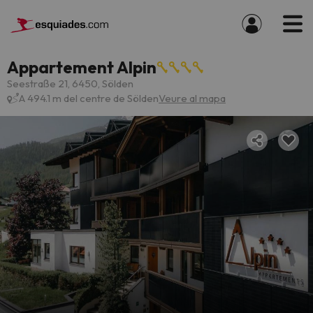
Appartement Alpin
Seestraße 21, 6450, Sölden
A 494.1 m del centre de Sölden
Veure al mapa