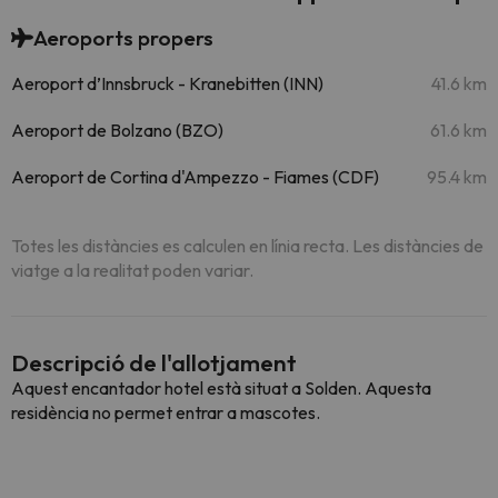
Aeroports propers
Aeroport d’Innsbruck - Kranebitten (INN)
41.6 km
Aeroport de Bolzano (BZO)
61.6 km
Aeroport de Cortina d'Ampezzo - Fiames (CDF)
95.4 km
Totes les distàncies es calculen en línia recta. Les distàncies de
viatge a la realitat poden variar.
Descripció de l'allotjament
Aquest encantador hotel està situat a Solden. Aquesta
residència no permet entrar a mascotes.