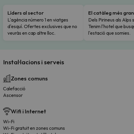
Líders al sector
El catàleg més gran
L'agència número 1 en viatges
Dels Pirineus als Alps 
d'esquí. Ofertes exclusives que no
Tenim l'hotel que busq
veuràs en cap altre lloc.
l'estació que somies.
Instal·lacions i serveis
Zones comuns
Calefacció
Ascensor
Wifi i Internet
Wi-Fi
Wi-Fi gratuit en zones comuns