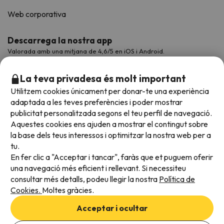
Web corporativa
Descarrega la nostra app
Valorada amb una mitjana de 4,6/5 en iOS i Android.
La teva privadesa és molt important
Utilitzem cookies únicament per donar-te una experiència
adaptada a les teves preferències i poder mostrar
publicitat personalitzada segons el teu perfil de navegació.
Aquestes cookies ens ajuden a mostrar el contingut sobre
la base dels teus interessos i optimitzar la nostra web per a
tu.
En fer clic a "Acceptar i tancar", faràs que et puguem oferir
Acceptem
una navegació més eficient i rellevant. Si necessiteu
consultar més detalls, podeu llegir la nostra
Política de
Cookies.
Moltes gràcies.
Condicions generals
Acceptar i ocultar
Privadesa de dades