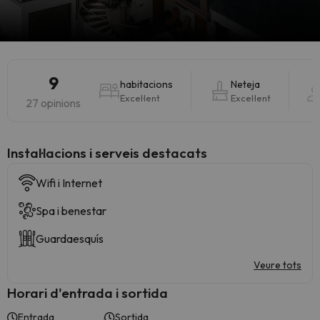
9
habitacions
Neteja
Excel·lent
Excel·lent
27 opinions
Instal·lacions i serveis destacats
Wifi i Internet
Spa i benestar
Guardaesquís
Veure tots
Horari d'entrada i sortida
Entrada
Sortida