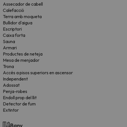
Assecador de cabell
Calefacció
Terra amb moqueta
Bullidor d'aigua
Escriptori
Caixa forta
Sauna
Armari
Productes de neteja
Mesa de menjador
Trona
Accés a pisos superiors en ascensor
Independent
Adossat
Penja-robes
Endoll prop del llit
Detector de fum
Extintor
Bany