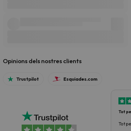
Opinions dels nostres clients
Trustpilot
Esquiades.com
Tot p
Tot p