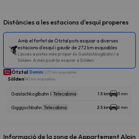
Distàncies a les estacions d'esquí properes
Amb el forfet de Ötztal pots esquiar a diverses
estacions d'esquí i gaudir de 272 km esquiables
L'accés a pistes més proper és Gaislachkoglbahn I a
Sölden. A més podràs esquiar a Sölden.
Ötztal
Domini
272 km esquiables
Sölden
145 km esquiables
Gaislachkoglbahn I
Telecabina
1.5 km
3 min
Giggijochbahn
Telecabina
2.5 km
6 min
Informació de la zona de Appartement Alpin