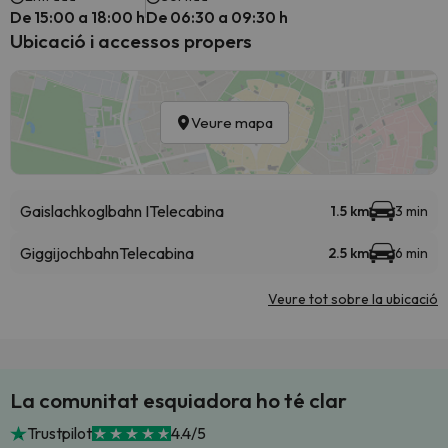
De 15:00 a 18:00 h
De 06:30 a 09:30 h
Ubicació i accessos propers
Veure mapa
Gaislachkoglbahn I
Telecabina
1.5 km
3 min
Giggijochbahn
Telecabina
2.5 km
6 min
Veure tot sobre la ubicació
La comunitat esquiadora ho té clar
Trustpilot
4.4/5