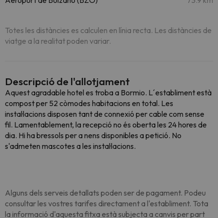
Aeroport de Bolzano (BZO)
73.9 km
Totes les distàncies es calculen en línia recta. Les distàncies de
viatge a la realitat poden variar.
Descripció de l'allotjament
Aquest agradable hotel es troba a Bormio. L´establiment està
compost per 52 còmodes habitacions en total. Les
instal·lacions disposen tant de connexió per cable com sense
fil. Lamentablement, la recepció no és oberta les 24 hores de
dia. Hi ha bressols per a nens disponibles a petició. No
s'admeten mascotes a les instal·lacions.
Alguns dels serveis detallats poden ser de pagament. Podeu
consultar les vostres tarifes directament a l'establiment. Tota
la informació d'aquesta fitxa està subjecta a canvis per part