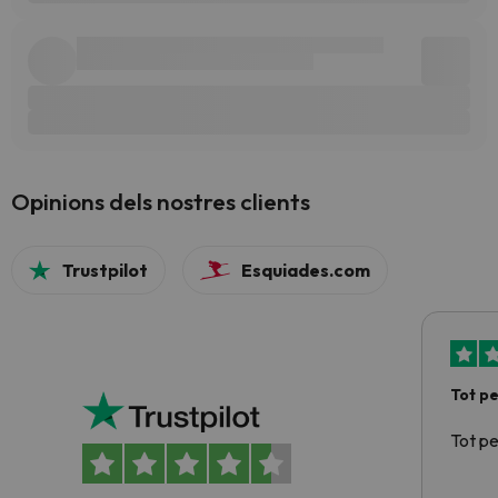
Opinions dels nostres clients
Trustpilot
Esquiades.com
Tot p
Tot p