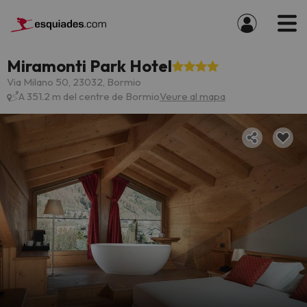
Miramonti Park Hotel
Via Milano 50, 23032, Bormio
A 351.2 m del centre de Bormio
Veure al mapa