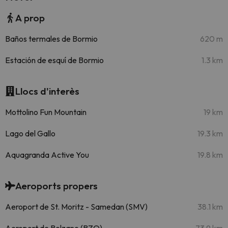
A prop
Baños termales de Bormio
620 m
Estación de esquí de Bormio
1.3 km
Llocs d'interès
Mottolino Fun Mountain
19 km
Lago del Gallo
19.3 km
Aquagranda Active You
19.8 km
Aeroports propers
Aeroport de St. Moritz - Samedan (SMV)
38.1 km