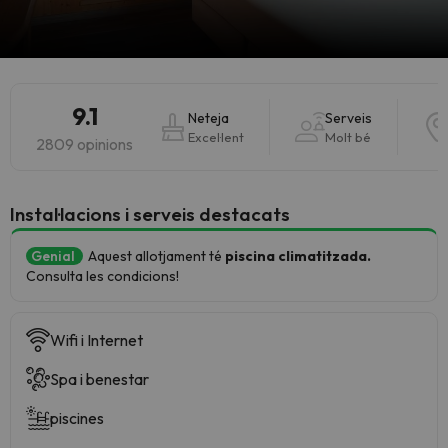
9.1
Neteja
Serveis
Excel·lent
Molt bé
2809 opinions
Instal·lacions i serveis destacats
Genial
Aquest allotjament té
piscina climatitzada.
Consulta les condicions!
Wifi i Internet
Spa i benestar
piscines