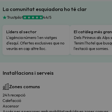
La comunitat esquiadora ho té clar
Trustpilot
4.4/5
Líders al sector
El catàleg més gran
L'agència número 1 en viatges
Dels Pirineus als Alps 
d'esquí. Ofertes exclusives que no
Tenim l'hotel que busq
veuràs en cap altre lloc.
l'estació que somies.
Instal·lacions i serveis
Zones comuns
24 h recepció
Calefacció
Ascensor
Accés per a persones amb mobilitat reduïda en zones comuns