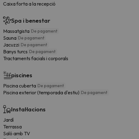
Caixa forta a la recepció
Spa i benestar
Massatgista
De pagament
Sauna
De pagament
Jacuzzi
De pagament
Banys turcs
De pagament
Tractaments facials i corporals
piscines
Piscina cuberta
De pagament
Piscina exterior (temporada d'estiu)
De pagament
Instal·lacions
Jardí
Terrassa
Saló amb TV