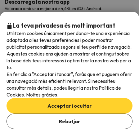
Descarrega la nostra app
Valorada amb una mitjana de 4,6/5 en iOS i Android.
La teva privadesa és molt important
Utilitzem cookies únicament per donar-te una experiència
adaptada a les teves preferències i poder mostrar
publicitat personalitzada segons el teu perfil de navegació.
Aquestes cookies ens ajuden a mostrar el contingut sobre
la base dels teus interessos i optimitzar la nostra web per a
tu.
En fer clic a "Acceptar i tancar", faràs que et puguem oferir
Acceptem
una navegació més eficient i rellevant. Si necessiteu
consultar més detalls, podeu llegir la nostra
Política de
Cookies.
Moltes gràcies.
Condicions generals
Acceptar i ocultar
Privadesa de dades
Afegeix les dates per comprovar la disponibilitat
Política de cookies
Rebutjar
Afegir dates
Viajes para ti S.L.U. Copyright © Esquiades.com 2002-2026