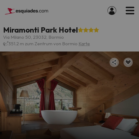
Miramonti Park Hotel
Via Milano 50, 23032, Bormio
351.2 m zum Zentrum von Bormio
Karte