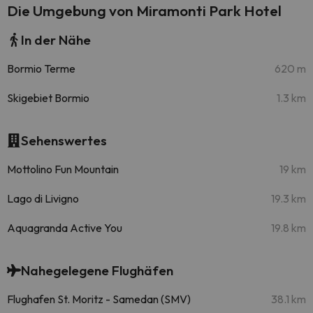
Die Umgebung von Miramonti Park Hotel
In der Nähe
Bormio Terme
620 m
Skigebiet Bormio
1.3 km
Sehenswertes
Mottolino Fun Mountain
19 km
Lago di Livigno
19.3 km
Aquagranda Active You
19.8 km
Nahegelegene Flughäfen
Flughafen St. Moritz - Samedan (SMV)
38.1 km