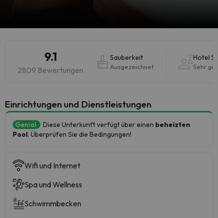
9.1
Sauberkeit
Hotel S
Ausgezeichnet
Sehr gut
2809 Bewertungen
​Einrichtungen und Dienstleistungen
Genial
Diese Unterkunft verfügt über einen
beheizten
Pool
. Überprüfen Sie die Bedingungen!
Wifi und Internet
Spa und Wellness
Schwimmbecken