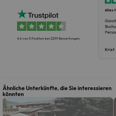
Alles 
Günst
Buchun
Person
4.4 von 5 Punkten bei 2239 Bewertungen
Krist
Ähnliche Unterkünfte, die Sie interessieren
könnten