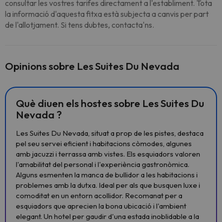
consultar les vostres tarifes directament a l'establiment. Tota
la informació d'aquesta fitxa està subjecta a canvis per part
de l'allotjament. Si tens dubtes, contacta'ns.
Opinions sobre Les Suites Du Nevada
Què diuen els hostes sobre Les Suites Du
Nevada ?
Les Suites Du Nevada, situat a prop de les pistes, destaca
pel seu servei eficient i habitacions còmodes, algunes
amb jacuzzi i terrassa amb vistes. Els esquiadors valoren
l'amabilitat del personal i l'experiència gastronòmica.
Alguns esmenten la manca de bullidor a les habitacions i
problemes amb la dutxa. Ideal per als que busquen luxe i
comoditat en un entorn acollidor. Recomanat per a
esquiadors que aprecien la bona ubicació i l'ambient
elegant. Un hotel per gaudir d'una estada inoblidable a la