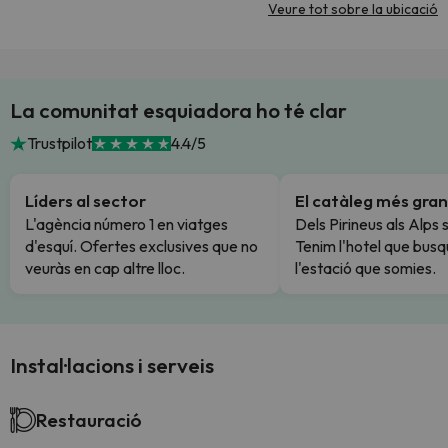
Veure tot sobre la ubicació
La comunitat esquiadora ho té clar
Trustpilot
4.4/5
Líders al sector
El catàleg més gran
L'agència número 1 en viatges
Dels Pirineus als Alps 
d'esquí. Ofertes exclusives que no
Tenim l'hotel que busq
veuràs en cap altre lloc.
l'estació que somies.
Instal·lacions i serveis
Restauració