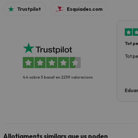
Trustpilot
Esquiades.com
Tot p
Tot p
4.4 sobre 5 basat en 2239 valoracions
Edua
Allotjaments similars que us poden