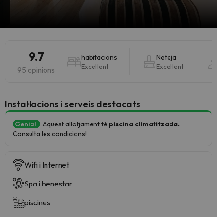
9.7
habitacions
Neteja
Excel·lent
Excel·lent
95 opinions
Instal·lacions i serveis destacats
Genial
Aquest allotjament té
piscina climatitzada.
Consulta les condicions!
Wifi i Internet
Spa i benestar
piscines