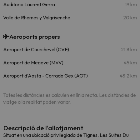
Auditorio Laurent Gerra
19 km
Valle de Rhemes y Valgrisenche
20 km
Aeroports propers
Aeroport de Courchevel (CVF)
21.8 km
Aeroport de Megeve (MVV)
45 km
Aeroport d’Aosta - Corrado Gex (AOT)
48.2 km
Totes les distàncies es calculen en línia recta. Les distàncies de
viatge a la realitat poden variar.
Descripció de l'allotjament
Situat en una ubicació privilegiada de Tignes, Les Suites Du