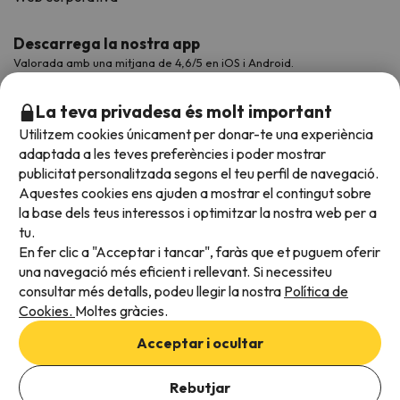
Descarrega la nostra app
Valorada amb una mitjana de 4,6/5 en iOS i Android.
La teva privadesa és molt important
Utilitzem cookies únicament per donar-te una experiència
adaptada a les teves preferències i poder mostrar
publicitat personalitzada segons el teu perfil de navegació.
Aquestes cookies ens ajuden a mostrar el contingut sobre
la base dels teus interessos i optimitzar la nostra web per a
tu.
En fer clic a "Acceptar i tancar", faràs que et puguem oferir
Acceptem
una navegació més eficient i rellevant. Si necessiteu
consultar més detalls, podeu llegir la nostra
Política de
Cookies.
Moltes gràcies.
Condicions generals
Acceptar i ocultar
Privadesa de dades
Afegeix les dates per comprovar la disponibilitat
Política de cookies
Rebutjar