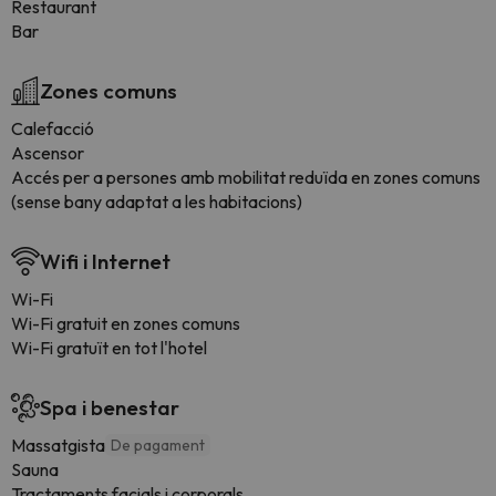
Restaurant
Bar
Zones comuns
Calefacció
Ascensor
Accés per a persones amb mobilitat reduïda en zones comuns
(sense bany adaptat a les habitacions)
Wifi i Internet
Wi-Fi
Wi-Fi gratuit en zones comuns
Wi-Fi gratuït en tot l'hotel
Spa i benestar
Massatgista
De pagament
Sauna
Tractaments facials i corporals