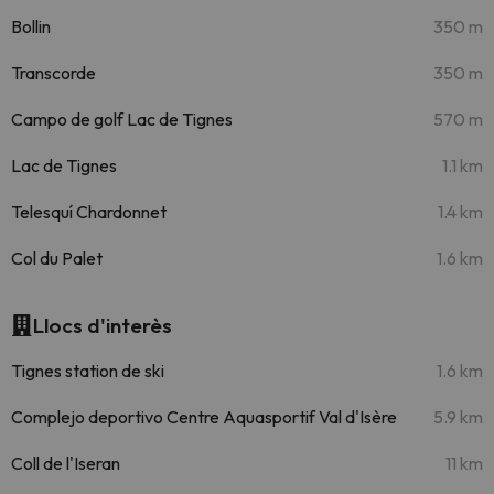
Bollin
350 m
Transcorde
350 m
Campo de golf Lac de Tignes
570 m
Lac de Tignes
1.1 km
Telesquí Chardonnet
1.4 km
Col du Palet
1.6 km
Llocs d'interès
Tignes station de ski
1.6 km
Complejo deportivo Centre Aquasportif Val d'Isère
5.9 km
Coll de l'Iseran
11 km