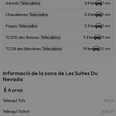
Aéroski
Telecabina
2.9 km
7 min
Chaudannes
Telecadira
3.2 km
7 min
Paquis
Telecadira
3.3 km
7 min
TCD10 des Boisses
Telecabina
7.2 km
13 min
TCD8 des Brévières
Telecabina
10 km
20 min
Informació de la zona de Les Suites Du
Nevada
A prop
Telesquí Tufs
90 m
Telesquí Tichot
330 m