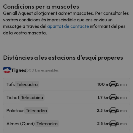
Condicions per a mascotes
Genial! Aquest allotjament admet mascotes. Per consultar les
vostres condicions és imprescindible que ens envieu un
missatge a través del
apartat de contacte
informant del pes
de la vostra mascota.
Distàncies a les estacions d'esquí properes
Tignes
300 km esquiables
Tufs
Telecadira
100 m
5 min
Tichot
Telecabina
1.7 km
6 min
Palafour
Telecadira
2.3 km
5 min
Almes (Quad)
Telecadira
2.5 km
5 min