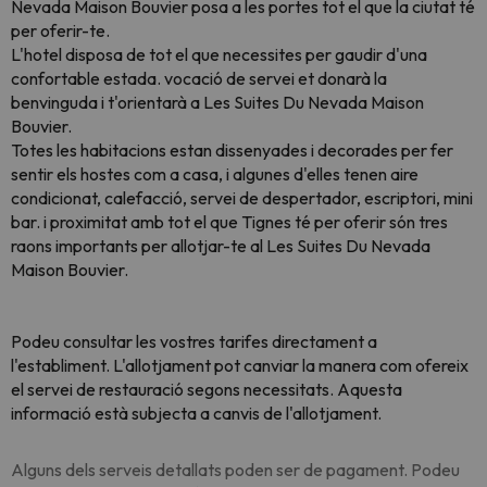
Nevada Maison Bouvier posa a les portes tot el que la ciutat té
per oferir-te.
L'hotel disposa de tot el que necessites per gaudir d'una
confortable estada. vocació de servei et donarà la
benvinguda i t'orientarà a Les Suites Du Nevada Maison
Bouvier.
Totes les habitacions estan dissenyades i decorades per fer
sentir els hostes com a casa, i algunes d'elles tenen aire
condicionat, calefacció, servei de despertador, escriptori, mini
bar. i proximitat amb tot el que Tignes té per oferir són tres
raons importants per allotjar-te al Les Suites Du Nevada
Maison Bouvier.
Podeu consultar les vostres tarifes directament a
l'establiment. L'allotjament pot canviar la manera com ofereix
el servei de restauració segons necessitats
. Aquesta
informació està subjecta a canvis de l'allotjament.
Alguns dels serveis detallats poden ser de pagament. Podeu