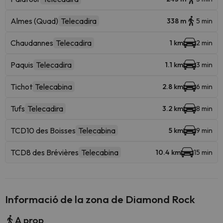
Almes (Quad)
Telecadira
338 m
5 min
Chaudannes
Telecadira
1 km
2 min
Paquis
Telecadira
1.1 km
3 min
Tichot
Telecabina
2.8 km
6 min
Tufs
Telecadira
3.2 km
8 min
TCD10 des Boisses
Telecabina
5 km
9 min
TCD8 des Brévières
Telecabina
10.4 km
15 min
Informació de la zona de Diamond Rock
A prop