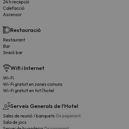
24 h recepció
Calefacció
Ascensor
Restauració
Restaurant
Bar
Snack bar
Wifi i Internet
Wi-Fi
Wi-Fi gratuit en zones comuns
Wi-Fi gratuït en tot l'hotel
Serveis Generals de l'Hotel
Sales de reunió / banquets
De pagament
Sala de jocs
Servei de bugaderia
De pagament