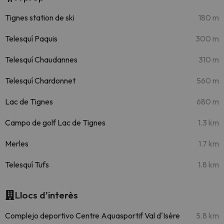
Tignes station de ski
180 m
Telesquí Paquis
300 m
Telesquí Chaudannes
310 m
Telesquí Chardonnet
560 m
Lac de Tignes
680 m
Campo de golf Lac de Tignes
1.3 km
Merles
1.7 km
Telesquí Tufs
1.8 km
Llocs d'interès
Complejo deportivo Centre Aquasportif Val d'Isère
5.8 km