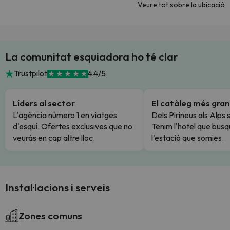
Veure tot sobre la ubicació
La comunitat esquiadora ho té clar
Trustpilot
4.4/5
Líders al sector
El catàleg més gran
L'agència número 1 en viatges
Dels Pirineus als Alps 
d'esquí. Ofertes exclusives que no
Tenim l'hotel que busq
veuràs en cap altre lloc.
l'estació que somies.
Instal·lacions i serveis
Zones comuns