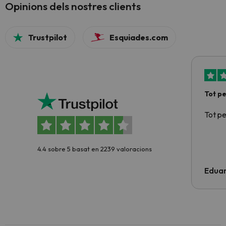
Opinions dels nostres clients
Trustpilot
Esquiades.com
Tot p
Tot p
4.4 sobre 5 basat en 2239 valoracions
Edua