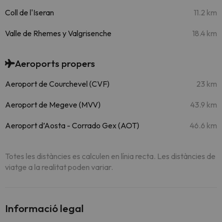
Coll de l'Iseran
11.2 km
Valle de Rhemes y Valgrisenche
18.4 km
Aeroports propers
Aeroport de Courchevel (CVF)
23 km
Aeroport de Megeve (MVV)
43.9 km
Aeroport d’Aosta - Corrado Gex (AOT)
46.6 km
Totes les distàncies es calculen en línia recta. Les distàncies de
viatge a la realitat poden variar.
Informació legal