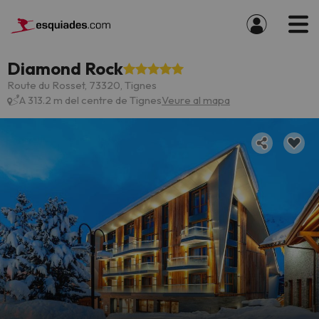
Diamond Rock
Route du Rosset, 73320, Tignes
A 313.2 m del centre de Tignes
Veure al mapa