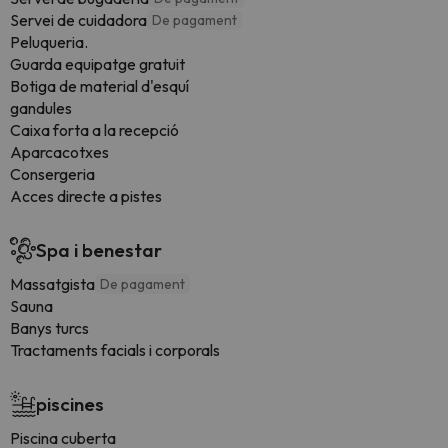
Servei de cuidadora
De pagament
Peluqueria.
Guarda equipatge gratuit
Botiga de material d'esquí
gandules
Caixa forta a la recepció
Aparcacotxes
Consergeria
Acces directe a pistes
Spa i benestar
Massatgista
De pagament
Sauna
Banys turcs
Tractaments facials i corporals
piscines
Piscina cuberta