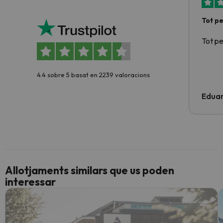
Tot p
Tot p
4.4 sobre 5 basat en 2239 valoracions
Edua
Allotjaments similars que us poden
interessar