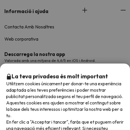
Informació i ajuda
Contacta Amb Nosaltres
Web corporativa
Descarrega la nostra app
Valorada amb una mitjana de 4,6/5 en iOS i Android.
La teva privadesa és molt important
Utilitzem cookies únicament per donar-te una experiència
adaptada a les teves preferències i poder mostrar
publicitat personalitzada segons el teu perfil de navegació.
Aquestes cookies ens ajuden a mostrar el contingut sobre
la base dels teus interessos i optimitzar la nostra web per a
tu.
En fer clic a "Acceptar i tancar", faràs que et puguem oferir
Acceptem
una navegació més eficient i rellevant. Si necessiteu