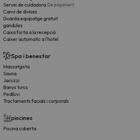
Servei de cuidadora
De pagament
Canvi de divises
Guarda equipatge gratuit
gandules
Caixa forta a la recepció
Caixer automatic a l'hotel
Spa i benestar
Massatgista
Sauna
Jacuzzi
Banys turcs
Pediluvi
Tractaments facials i corporals
piscines
Piscina cuberta