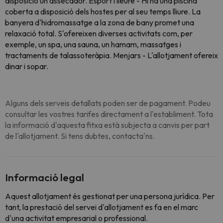
disposició un assecador. Esport i lleure - Hi ha una piscina
coberta a disposició dels hostes per al seu temps lliure. La
banyera d'hidromassatge a la zona de bany promet una
relaxació total. S'ofereixen diverses activitats com, per
exemple, un spa, una sauna, un hamam, massatges i
tractaments de talassoteràpia. Menjars - L'allotjament ofereix
dinar i sopar.
Alguns dels serveis detallats poden ser de pagament. Podeu
consultar les vostres tarifes directament a l'establiment. Tota
la informació d'aquesta fitxa està subjecta a canvis per part
de l'allotjament. Si tens dubtes, contacta'ns.
Informació legal
Aquest allotjament és gestionat per una persona jurídica. Per
tant, la prestació del servei d'allotjament es fa en el marc
d'una activitat empresarial o professional.