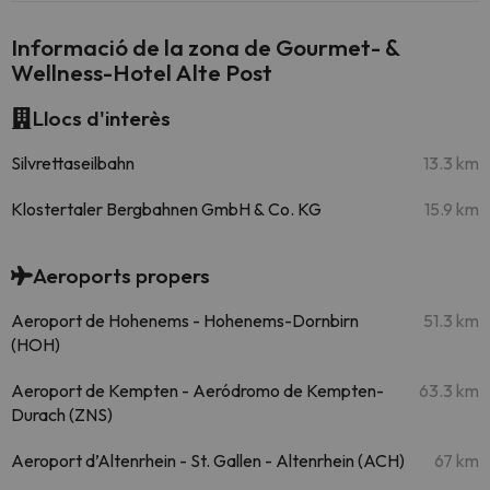
Informació de la zona de Gourmet- &
Wellness-Hotel Alte Post
Llocs d'interès
Silvrettaseilbahn
13.3 km
Klostertaler Bergbahnen GmbH & Co. KG
15.9 km
Aeroports propers
Aeroport de Hohenems - Hohenems-Dornbirn
51.3 km
(HOH)
Aeroport de Kempten - Aeródromo de Kempten-
63.3 km
Durach (ZNS)
Aeroport d’Altenrhein - St. Gallen - Altenrhein (ACH)
67 km