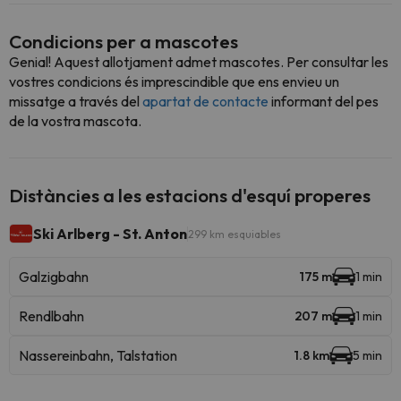
Condicions per a mascotes
Genial! Aquest allotjament admet mascotes. Per consultar les
vostres condicions és imprescindible que ens envieu un
missatge a través del
apartat de contacte
informant del pes
de la vostra mascota.
Distàncies a les estacions d'esquí properes
Ski Arlberg - St. Anton
299 km esquiables
Galzigbahn
175 m
1 min
Rendlbahn
207 m
1 min
Nassereinbahn, Talstation
1.8 km
5 min