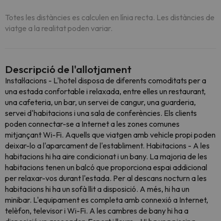
Totes les distàncies es calculen en línia recta. Les distàncies de
viatge a la realitat poden variar.
Descripció de l'allotjament
Instal·lacions - L'hotel disposa de diferents comoditats per a
una estada confortable i relaxada, entre elles un restaurant,
una cafeteria, un bar, un servei de cangur, una guarderia,
servei d'habitacions i una sala de conferències. Els clients
poden connectar-se a Internet a les zones comunes
mitjançant Wi-Fi. Aquells que viatgen amb vehicle propi poden
deixar-lo a l'aparcament de l'establiment. Habitacions - A les
habitacions hi ha aire condicionat i un bany. La majoria de les
habitacions tenen un balcó que proporciona espai addicional
per relaxar-vos durant l'estada. Per al descans nocturn a les
habitacions hi ha un sofà llit a disposició. A més, hi ha un
minibar. L'equipament es completa amb connexió a Internet,
telèfon, televisor i Wi-Fi. A les cambres de bany hi ha a