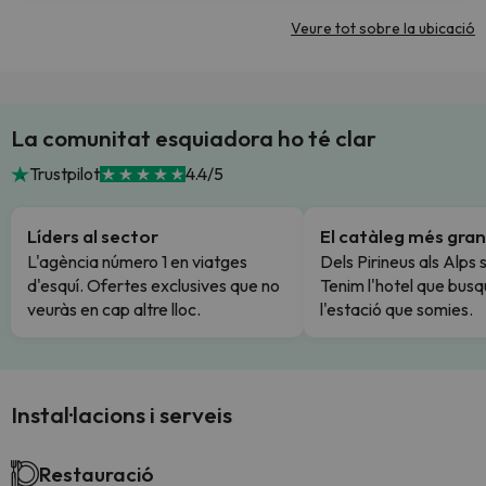
Veure tot sobre la ubicació
La comunitat esquiadora ho té clar
Trustpilot
4.4/5
Líders al sector
El catàleg més gran
L'agència número 1 en viatges
Dels Pirineus als Alps 
d'esquí. Ofertes exclusives que no
Tenim l'hotel que busq
veuràs en cap altre lloc.
l'estació que somies.
Instal·lacions i serveis
Restauració