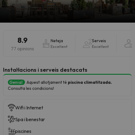
8.9
Neteja
Serveis
Excel·lent
Excel·lent
E
77 opinions
Instal·lacions i serveis destacats
Genial
Aquest allotjament té
piscina climatitzada.
Consulta les condicions!
Wifi i Internet
Spa i benestar
piscines