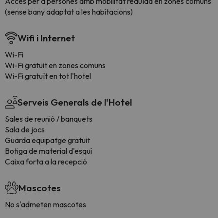
Accés per a persones amb mobilitat reduïda en zones comuns
(sense bany adaptat a les habitacions)
Wifi i Internet
Wi-Fi
Wi-Fi gratuit en zones comuns
Wi-Fi gratuït en tot l'hotel
Serveis Generals de l'Hotel
Sales de reunió / banquets
Sala de jocs
Guarda equipatge gratuit
Botiga de material d'esquí
Caixa forta a la recepció
Mascotes
No s'admeten mascotes