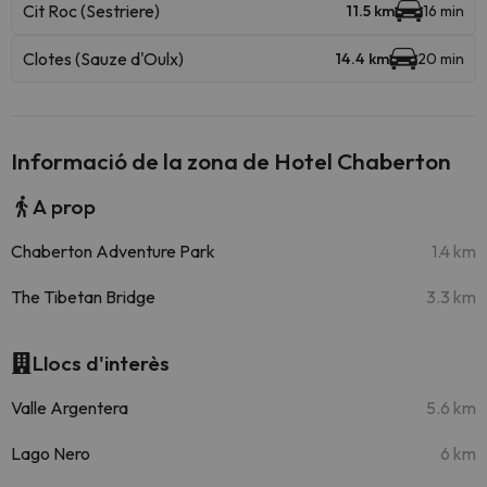
Cit Roc (Sestriere)
11.5 km
16 min
Clotes (Sauze d'Oulx)
14.4 km
20 min
Informació de la zona de Hotel Chaberton
A prop
Chaberton Adventure Park
1.4 km
The Tibetan Bridge
3.3 km
Llocs d'interès
Valle Argentera
5.6 km
Lago Nero
6 km