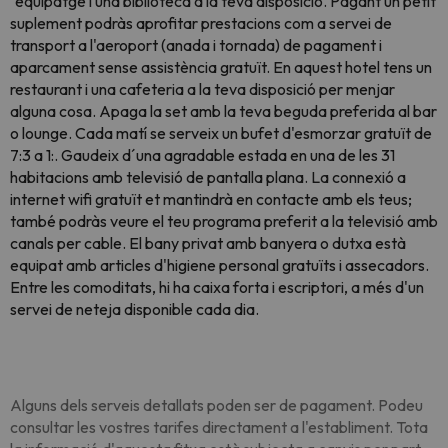
´equipatge i una biblioteca a la teva disposició. Pagant un petit
suplement podràs aprofitar prestacions com a servei de
transport a l'aeroport (anada i tornada) de pagament i
aparcament sense assistència gratuït. En aquest hotel tens un
restaurant i una cafeteria a la teva disposició per menjar
alguna cosa. Apaga la set amb la teva beguda preferida al bar
o lounge. Cada matí se serveix un bufet d'esmorzar gratuït de
7:3 a 1:. Gaudeix d´una agradable estada en una de les 31
habitacions amb televisió de pantalla plana. La connexió a
internet wifi gratuït et mantindrà en contacte amb els teus;
també podràs veure el teu programa preferit a la televisió amb
canals per cable. El bany privat amb banyera o dutxa està
equipat amb articles d'higiene personal gratuïts i assecadors.
Entre les comoditats, hi ha caixa forta i escriptori, a més d'un
servei de neteja disponible cada dia.
Alguns dels serveis detallats poden ser de pagament. Podeu
consultar les vostres tarifes directament a l'establiment. Tota