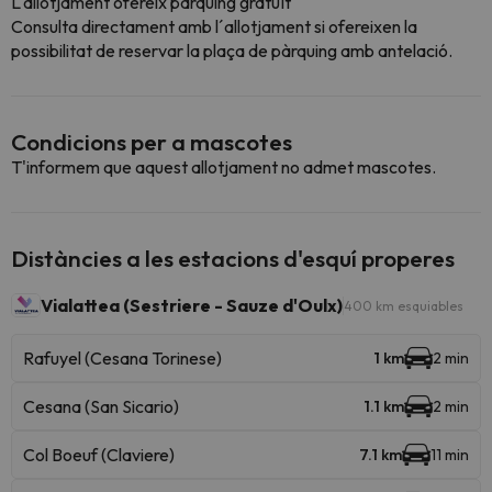
L'allotjament ofereix pàrquing gratuït
Consulta directament amb l´allotjament si ofereixen la
possibilitat de reservar la plaça de pàrquing amb antelació.
Condicions per a mascotes
T'informem que aquest allotjament no admet mascotes.
Distàncies a les estacions d'esquí properes
Vialattea (Sestriere - Sauze d'Oulx)
400 km esquiables
Rafuyel (Cesana Torinese)
1 km
2 min
Cesana (San Sicario)
1.1 km
2 min
Col Boeuf (Claviere)
7.1 km
11 min