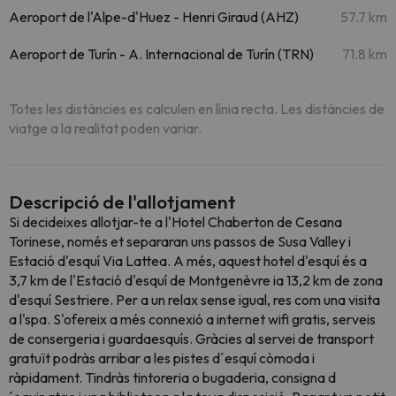
Aeroport de l'Alpe-d'Huez - Henri Giraud (AHZ)
57.7 km
Aeroport de Turín - A. Internacional de Turín (TRN)
71.8 km
Totes les distàncies es calculen en línia recta. Les distàncies de
viatge a la realitat poden variar.
Descripció de l'allotjament
Si decideixes allotjar-te a l'Hotel Chaberton de Cesana
Torinese, només et separaran uns passos de Susa Valley i
Estació d'esquí Via Lattea. A més, aquest hotel d'esquí és a
3,7 km de l'Estació d'esquí de Montgenèvre ia 13,2 km de zona
d'esquí Sestriere. Per a un relax sense igual, res com una visita
a l'spa. S'ofereix a més connexió a internet wifi gratis, serveis
de consergeria i guardaesquís. Gràcies al servei de transport
gratuït podràs arribar a les pistes d´esquí còmoda i
ràpidament. Tindràs tintoreria o bugaderia, consigna d