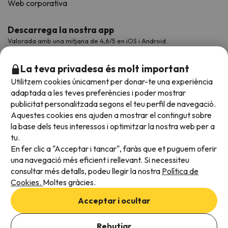
Web corporativa
Descarrega la nostra app
Valorada amb una mitjana de 4,6/5 en iOS i Android.
La teva privadesa és molt important
Utilitzem cookies únicament per donar-te una experiència
adaptada a les teves preferències i poder mostrar
publicitat personalitzada segons el teu perfil de navegació.
Aquestes cookies ens ajuden a mostrar el contingut sobre
la base dels teus interessos i optimitzar la nostra web per a
tu.
En fer clic a "Acceptar i tancar", faràs que et puguem oferir
Acceptem
una navegació més eficient i rellevant. Si necessiteu
consultar més detalls, podeu llegir la nostra
Política de
Cookies.
Moltes gràcies.
Condicions generals
Acceptar i ocultar
Privadesa de dades
Afegeix les dates per comprovar la disponibilitat
Política de cookies
Rebutjar