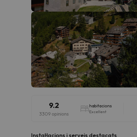
Vaja! Sembla que el nostre cercador ha perdut 
9.2
habitacions
Excel·lent
3309 opinions
Instal·lacions i serveis destacats