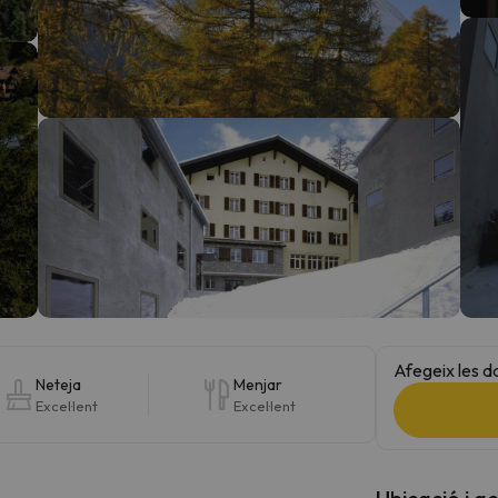
el nord. Quan trobi la seva brúixola torna.
Afegeix les d
Neteja
Menjar
Excel·lent
Excel·lent
Ubicació i a