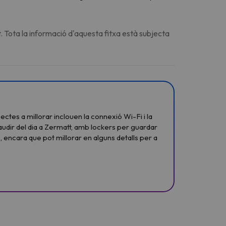
. Tota la informació d'aquesta fitxa està subjecta
ctes a millorar inclouen la connexió Wi-Fi i la
gaudir del dia a Zermatt, amb lockers per guardar
 encara que pot millorar en alguns detalls per a