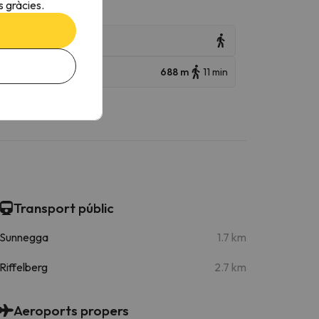
 gràcies.
a)
688 m
11 min
Transport públic
Sunnegga
1.7 km
Riffelberg
2.7 km
Aeroports propers