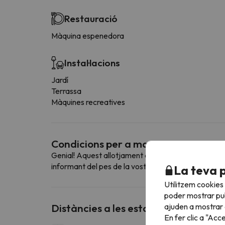
Restauració
Màquina espenedora
Instal·lacions
Jardí
Terrassa
Màquines recreatives
Condicions per a mascotes
Genial! Aquest allotjament admet mascotes. Per con
informant del pes de la vostra mascota.
La teva 
Utilitzem cookies
poder mostrar pub
ajuden a mostrar e
Distàncies a les estacions d'esquí p
En fer clic a "Acc