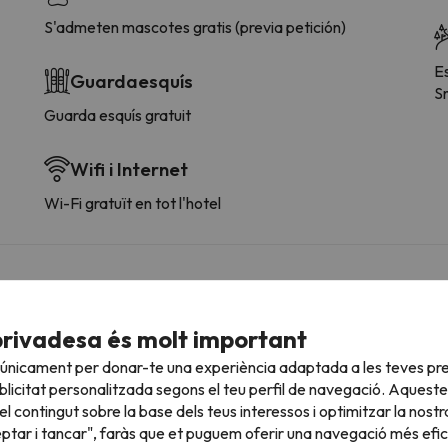
S'admeten mascotes gratis (previa petición)
E
Guardaesquís
S
Guarda esquís gratuit
Wifi i Internet
Wi-Fi gratuït en tot l'hotel
sultar les vostres condicions és imprescindible que ens envieu u
privadesa és molt important
 únicament per donar-te una experiència adaptada a les teves pre
licitat personalitzada segons el teu perfil de navegació. Aqueste
l contingut sobre la base dels teus interessos i optimitzar la nostr
roperes
eptar i tancar", faràs que et puguem oferir una navegació més eficie