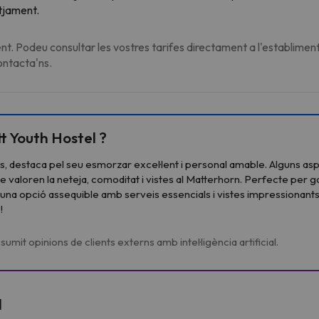
otjament.
t. Podeu consultar les vostres tarifes directament a l'establiment
contacta'ns.
t Youth Hostel ?
es, destaca pel seu esmorzar excel·lent i personal amable. Alguns aspe
ue valoren la neteja, comoditat i vistes al Matterhorn. Perfecte per 
una opció assequible amb serveis essencials i vistes impressionants,
!
umit opinions de clients externs amb intel·ligència artificial.
l