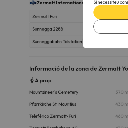
Si necessiteu cons
Zermatt International
322 km esquiables
Zermatt Furi
Sunnegga 2288
Sunneggabahn Talstation
Funicular
Informació de la zona de Zermatt Y
A prop
Mountaineer's Cemetery
370 
Pfarrkirche St. Mauritius
430 
Teleférico Zermatt-Furi
460 
Zermatt Bergbahnen AG
470 