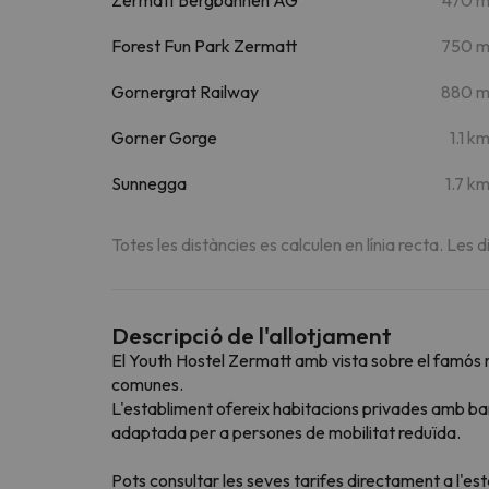
Forest Fun Park Zermatt
750 
Gornergrat Railway
880 
Gorner Gorge
1.1 k
Sunnegga
1.7 k
Totes les distàncies es calculen en línia recta. Les d
Descripció de l'allotjament
El Youth Hostel Zermatt amb vista sobre el famós m
comunes.
L'establiment ofereix habitacions privades amb ban
adaptada per a persones de mobilitat reduïda.
Pots consultar les seves tarifes directament a l'es