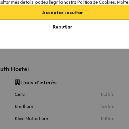
ultar més detalls, podeu llegir la nostra
Política de Cookies.
Moltes
Acceptar i ocultar
Riffelberg
Rebutjar
Matterhorn Express (8p Gondol
910 m
12 min
outh Hostel
Llocs d'interès
m
Cerví
8.3 km
m
Breithorn
8.4 km
m
Klein Matterhorn
8.8 km
m