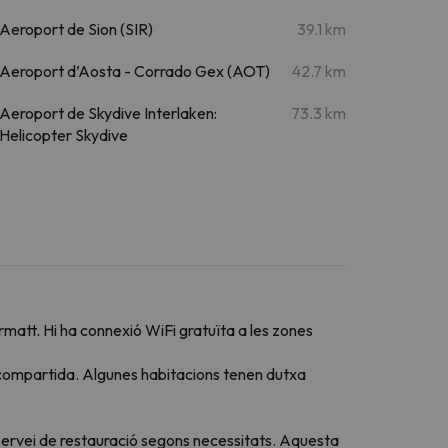
Aeroport de Sion (SIR)
39.1 km
Aeroport d’Aosta - Corrado Gex (AOT)
42.7 km
Aeroport de Skydive Interlaken:
73.3 km
Helicopter Skydive
matt. Hi ha connexió WiFi gratuïta a les zones
ió compartida. Algunes habitacions tenen dutxa
u servei de restauració segons necessitats. Aquesta