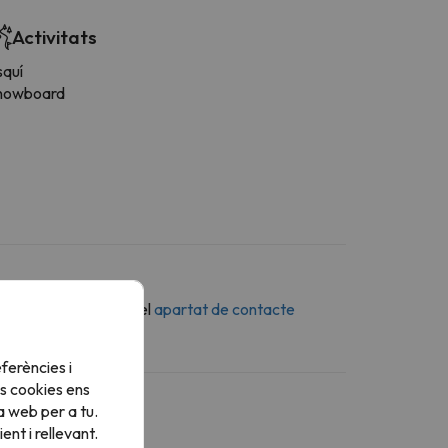
Activitats
squí
nowboard
n missatge a través del
apartat de contacte
ferències i
s cookies ens
a web per a tu.
nt i rellevant.