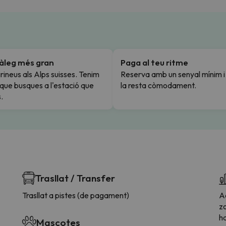
tàleg més gran
Paga al teu ritme
rineus als Alps suisses. Tenim
Reserva amb un senyal mínim 
l que busques a l'estació que
la resta còmodament.
.
Trasllat / Transfer
Trasllat a pistes (de pagament)
A
z
ha
Mascotes