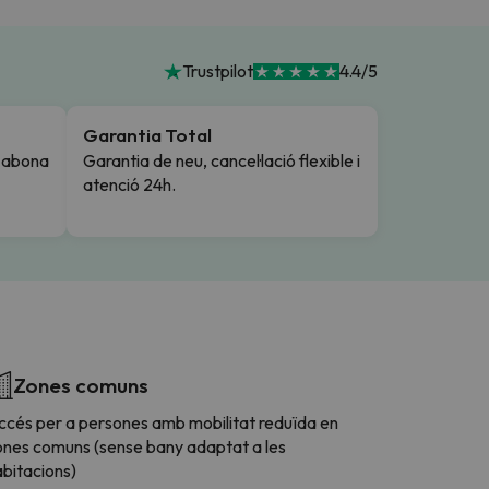
Trustpilot
4.4/5
Garantia Total
i abona
Garantia de neu, cancel·lació flexible i
atenció 24h.
Zones comuns
ccés per a persones amb mobilitat reduïda en
ones comuns (sense bany adaptat a les
bitacions)