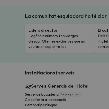
La comunitat esquiadora ho té clar
Líders al sector
El ca
L'agència número 1 en viatges
Dels Pi
d'esquí. Ofertes exclusives que no
l'hote
veuràs en cap altre lloc.
somies
Instal·lacions i serveis
Serveis Generals de l'Hotel
Servei de bugaderia
De pagament
Caixa forta a la recepció
Personal plurilingüe