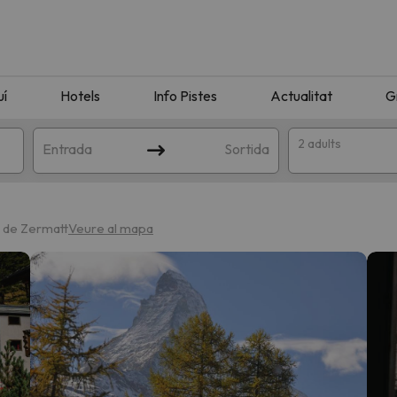
uí
Hotels
Info Pistes
Actualitat
G
2 adults
Entrada
Sortida
e de Zermatt
Veure al mapa
n amb la teva cerca. Intenteu modificar la destinació.