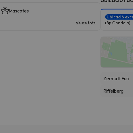
Mascotes
Ubicació exce
Veure tots
(8p Gondola).
Zermatt Furi
Riffelberg