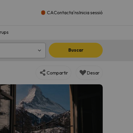
CA
Contacta'ns
Inicia sessió
rups
Buscar
Compartir
Desar