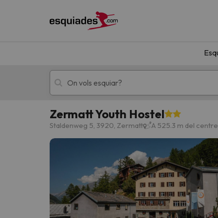
Esq
Zermatt Youth Hostel
Esquí
Escapades
Staldenweg 5, 3920, Zermatt
A 525.3 m del centr
!Vaja! No hem trobat resultats que coincideixi