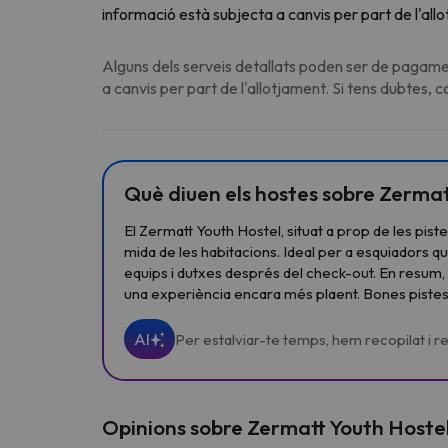
informació està subjecta a canvis per part de l'all
Alguns dels serveis detallats poden ser de pagamen
a canvis per part de l'allotjament. Si tens dubtes, 
Què diuen els hostes sobre Zermat
El Zermatt Youth Hostel, situat a prop de les pist
mida de les habitacions. Ideal per a esquiadors q
equips i dutxes després del check-out. En resum, 
una experiència encara més plaent. Bones pistes
AI
Per estalviar-te temps, hem recopilat i res
Opinions sobre Zermatt Youth Hoste