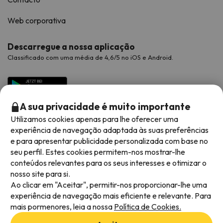
Web corporativa
Descarregue a nossa aplicação
Classificado com uma média de 4,6/5 no iOS e Android.
A sua privacidade é muito importante
Utilizamos cookies apenas para lhe oferecer uma
experiência de navegação adaptada às suas preferências
e para apresentar publicidade personalizada com base no
seu perfil. Estes cookies permitem-nos mostrar-lhe
conteúdos relevantes para os seus interesses e otimizar o
Métodos de pagamento disponíveis
nosso site para si.
Ao clicar em "Aceitar", permitir-nos proporcionar-lhe uma
experiência de navegação mais eficiente e relevante. Para
mais pormenores, leia a nossa
Política de Cookies.