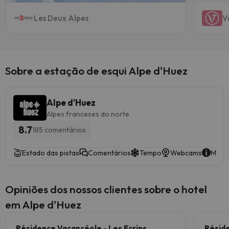
Les Deux Alpes
V
Sobre a estação de esqui Alpe d'Huez
Alpe d'Huez
Alpes franceses do norte
8.7
185 comentários
Estado das pistas
Comentários
Tempo
Webcams
Mais 
Opiniões dos nossos clientes sobre o hotel
em Alpe d'Huez
Résidence Vacancéole - Les Ecrins
Réside