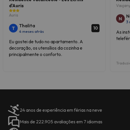
d'Auris
Vaujan
Auris
N
N
3
Thalita
T
10
4 meses atrás
As ins
telefér
Eu gostei de tudo no apartamento. A
decoração, os utensílios da cozinha e
principalmente o conforto.
Traduzi
24 anos de experiência em férias na neve
Mais de 222.905 avaliações em 7 idiomas