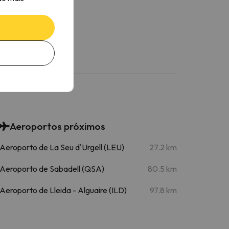
Aeroportos próximos
Aeroporto de La Seu d'Urgell (LEU)
27.2 km
Aeroporto de Sabadell (QSA)
80.5 km
Aeroporto de Lleida - Alguaire (ILD)
97.8 km