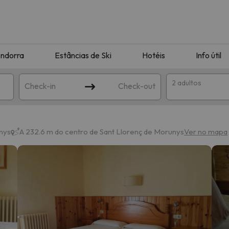
ndorra
Estâncias de Ski
Hotéis
Info útil
2 adultos
Check-in
Check-out
ha
unys
A 232.6 m do centro de Sant Llorenç de Morunys
Ver no mapa
corresponda à sua pesquisa. Tente modificar o destino.