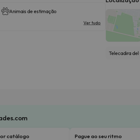
Animais de estimação
Ver tudo
Telecadira del
iades.com
or catálogo
Pague ao seu ritmo