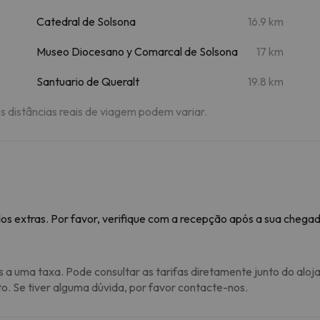
Catedral de Solsona
16.9 km
Museo Diocesano y Comarcal de Solsona
17 km
Santuario de Queralt
19.8 km
As distâncias reais de viagem podem variar.
os extras. Por favor, verifique com a recepção após a sua chegad
s a uma taxa. Pode consultar as tarifas diretamente junto do aloj
to. Se tiver alguma dúvida, por favor contacte-nos.