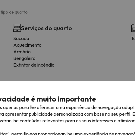
tipo de quarto.
Serviços do quarto
Sacada
To
Aquecimento
Armário
Bengaleiro
Extintor de incêndio
mação
ivacidade é muito importante
ra consultar as suas condições, é essencial que nos envie uma
es apenas para lhe oferecer uma experiência de navegação adapt
ão.
ra apresentar publicidade personalizada com base no seu perfil. 
rar-lhe conteúdos relevantes para os seus interesses e otimizar 
itar", permitir-nos proporcionar-lhe uma experiência de navegaç
róximas