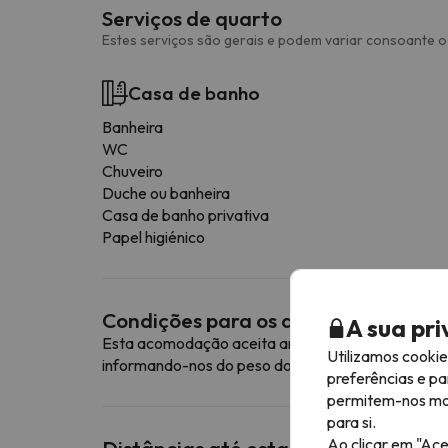
Serviços de quarto
Estes serviços são gerais e podem variar consoante o 
Casa de banho
Banheira
WC
Chuveiro
Duche ou banheira
Casa de banho privativa
Papel higiénico
Condições para os animais de esti
A sua pr
Esta acomodação aceita animais de estimação. Pa
Utilizamos cooki
informando-nos do peso do seu animal de estimaç
preferências e pa
permitem-nos most
para si.
Ao clicar em "Ace
Distâncias até estações de esqui p