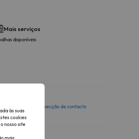
Mais serviços
alhas disponíveis
 mensagem através da
secção de contacto
ada às suas
Estes cookies
o nosso site
ão mais