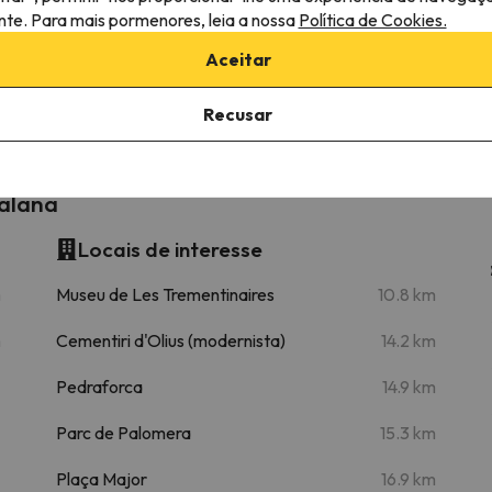
ante. Para mais pormenores, leia a nossa
Política de Cookies.
Aceitar
16.3 km
21 min
Recusar
talana
Locais de interesse
m
Museu de Les Trementinaires
10.8 km
m
Cementiri d'Olius (modernista)
14.2 km
Pedraforca
14.9 km
Parc de Palomera
15.3 km
Plaça Major
16.9 km