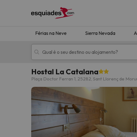
Férias na Neve
Sierra Nevada
A
Hostal La Catalana
Férias na neve
Hotéis de montan
Plaça Doctor Ferran 1, 25282, Sant Llorenç de Mor
Oops, não encontramos nenhum resultado que 