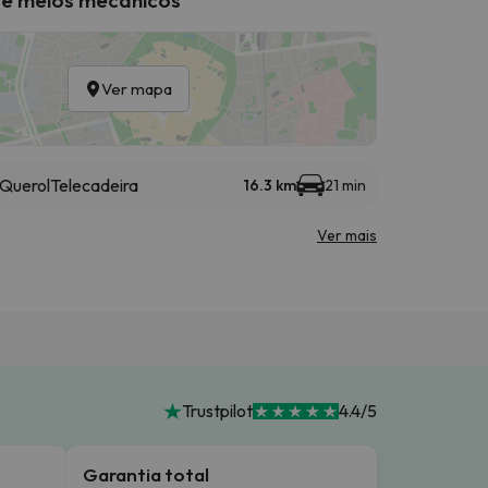
Ver mapa
 Querol
Telecadeira
16.3 km
21 min
Ver mais
Trustpilot
4.4/5
Garantia total