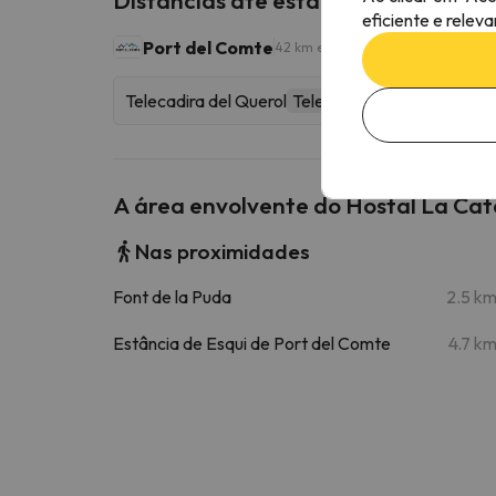
eficiente e relev
Port del Comte
42 km esquiáveis
Telecadira del Querol
Telecadeira
A área envolvente do Hostal La Ca
Nas proximidades
Font de la Puda
2.5 k
Estância de Esqui de Port del Comte
4.7 k