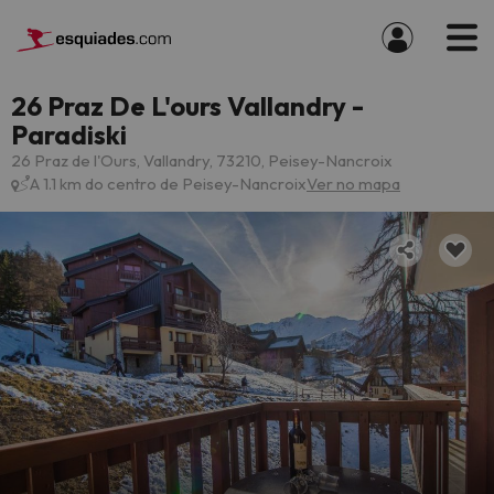
26 Praz De L'ours Vallandry -
Paradiski
26 Praz de l'Ours, Vallandry, 73210, Peisey-Nancroix
A 1.1 km do centro de Peisey-Nancroix
Ver no mapa