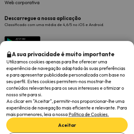
Web corporativa
Descarregue a nossa aplicação
Classificado com uma média de 4,6/5 no iOS e Android.
A sua privacidade é muito importante
Utilizamos cookies apenas para lhe oferecer uma
experiência de navegação adaptada às suas preferências
e para apresentar publicidade personalizada com base no
seu perfil. Estes cookies permitem-nos mostrar-lhe
conteúdos relevantes para os seus interesses e otimizar o
Métodos de pagamento disponíveis
nosso site para si.
Ao clicar em "Aceitar", permitir-nos proporcionar-lhe uma
experiência de navegação mais eficiente e relevante. Para
mais pormenores, leia a nossa
Política de Cookies.
Termos e condições gerais
Aceitar
Privacidade dos dados