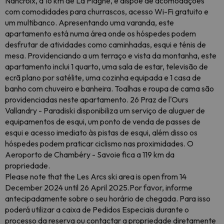
Nancroix, a 16 km de La Plagne, e dispõe de acomodações
com comodidades para churrascos, acesso Wi-Fi gratuito e
um multibanco. Apresentando uma varanda, este
apartamento está numa área onde os hóspedes podem
desfrutar de atividades como caminhadas, esqui e ténis de
mesa. Providenciando a um terraço e vista da montanha, este
apartamento inclui 1 quarto, uma sala de estar, televisão de
ecrã plano por satélite, uma cozinha equipada e 1 casa de
banho com chuveiro e banheira. Toalhas e roupa de cama são
providenciadas neste apartamento. 26 Praz de l'Ours
Vallandry - Paradiski disponibiliza um serviço de aluguer de
equipamentos de esqui, um ponto de venda de passes de
esqui e acesso imediato às pistas de esqui, além disso os
hóspedes podem praticar ciclismo nas proximidades. O
Aeroporto de Chambéry - Savoie fica a 119 km da
propriedade.
Please note that the Les Arcs ski area is open from 14
December 2024 until 26 April 2025.Por favor, informe
antecipadamente sobre o seu horário de chegada. Para isso
poderá utilizar a caixa de Pedidos Especiais durante o
processo da reserva ou contactar a propriedade diretamente