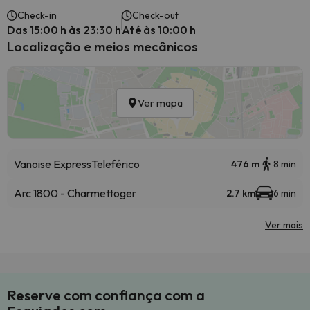
Check-in
Check-out
Das 15:00 h às 23:30 h
Até às 10:00 h
Localização e meios mecânicos
Ver mapa
Vanoise Express
Teleférico
476 m
8 min
Arc 1800 - Charmettoger
2.7 km
6 min
Ver mais
Reserve com confiança com a