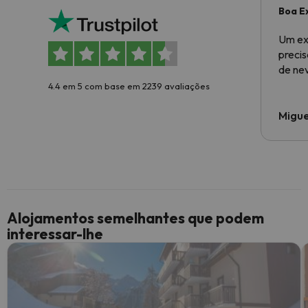
Boa E
Um ex
preci
de ne
4.4 em 5 com base em 2239 avaliações
Migue
Alojamentos semelhantes que podem
interessar-lhe