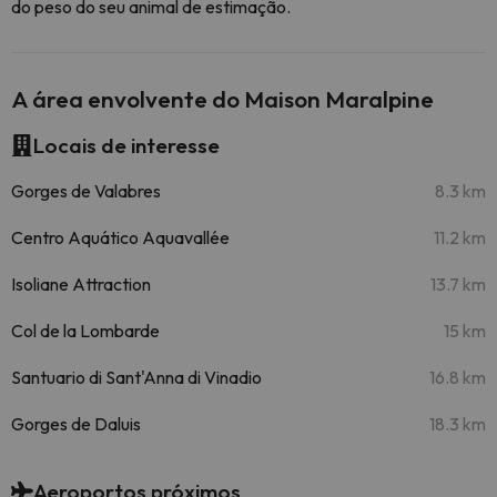
do peso do seu animal de estimação.
A área envolvente do Maison Maralpine
Locais de interesse
Gorges de Valabres
8.3 km
Centro Aquático Aquavallée
11.2 km
Isoliane Attraction
13.7 km
Col de la Lombarde
15 km
Santuario di Sant'Anna di Vinadio
16.8 km
Gorges de Daluis
18.3 km
Aeroportos próximos