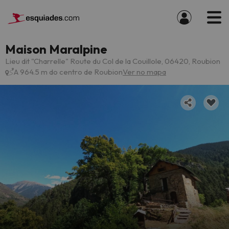
Maison Maralpine
Lieu dit "Charrelle" Route du Col de la Couillole, 06420, Roubion
A 964.5 m do centro de Roubion
Ver no mapa