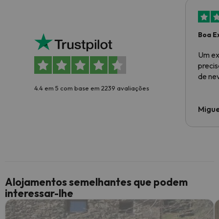
Boa E
Um ex
preci
de ne
4.4 em 5 com base em 2239 avaliações
Migue
Alojamentos semelhantes que podem
interessar-lhe