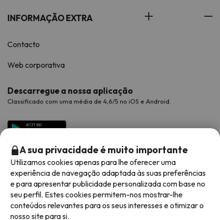
INFORMAÇÃO EXTRA
Contacto
Web corporativa
Descarregue a nossa aplicação
Classificado com uma média de 4,6/5 no iOS e Android.
A sua privacidade é muito importante
Utilizamos cookies apenas para lhe oferecer uma
experiência de navegação adaptada às suas preferências
e para apresentar publicidade personalizada com base no
seu perfil. Estes cookies permitem-nos mostrar-lhe
conteúdos relevantes para os seus interesses e otimizar o
Métodos de pagamento disponíveis
nosso site para si.