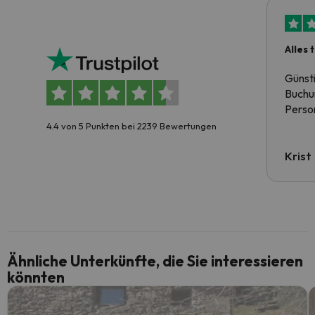
Alles 
Günst
Buchun
Person
4.4 von 5 Punkten bei 2239 Bewertungen
Krist
Ähnliche Unterkünfte, die Sie interessieren
könnten