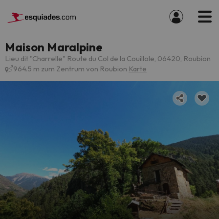
Maison Maralpine
Lieu dit "Charrelle" Route du Col de la Couillole, 06420, Roubion
964.5 m zum Zentrum von Roubion
Karte