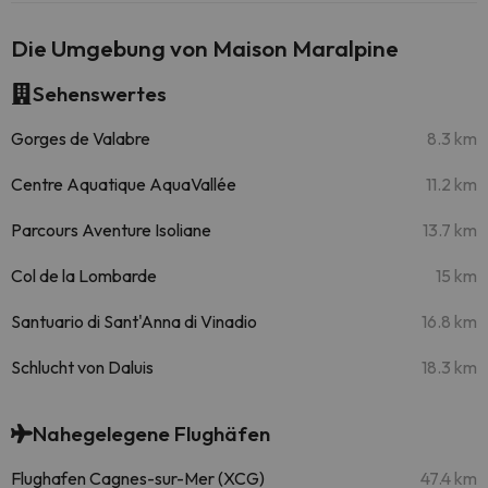
Die Umgebung von Maison Maralpine
Sehenswertes
Gorges de Valabre
8.3 km
Centre Aquatique AquaVallée
11.2 km
Parcours Aventure Isoliane
13.7 km
Col de la Lombarde
15 km
Santuario di Sant'Anna di Vinadio
16.8 km
Schlucht von Daluis
18.3 km
Nahegelegene Flughäfen
Flughafen Cagnes-sur-Mer (XCG)
47.4 km