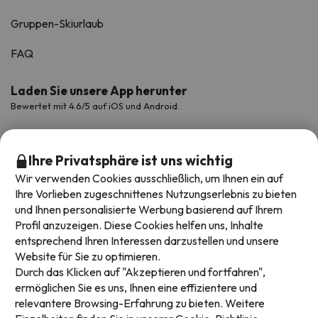
Gruppen-Skiurlaub
FAQ
Laden Sie unsere App herunter
Bewertet mit 4.6/5 auf iOS und Android.
Ihre Privatsphäre ist uns wichtig
Wir verwenden Cookies ausschließlich, um Ihnen ein auf
Ihre Vorlieben zugeschnittenes Nutzungserlebnis zu bieten
und Ihnen personalisierte Werbung basierend auf Ihrem
Profil anzuzeigen. Diese Cookies helfen uns, Inhalte
entsprechend Ihren Interessen darzustellen und unsere
Website für Sie zu optimieren.
Verfügbare Zahlungsarten
Durch das Klicken auf "Akzeptieren und fortfahren",
ermöglichen Sie es uns, Ihnen eine effizientere und
relevantere Browsing-Erfahrung zu bieten. Weitere