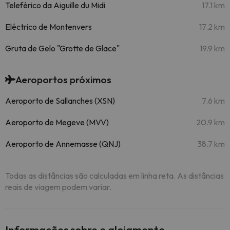
Teleférico da Aiguille du Midi
17.1 km
Eléctrico de Montenvers
17.2 km
Gruta de Gelo "Grotte de Glace"
19.9 km
Aeroportos próximos
Aeroporto de Sallanches (XSN)
7.6 km
Aeroporto de Megeve (MVV)
20.9 km
Aeroporto de Annemasse (QNJ)
38.7 km
Todas as distâncias são calculadas em linha reta. As distâncias
reais de viagem podem variar.
Informações sobre o alojamento