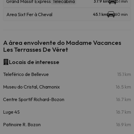
Grand Massif Express
Telecabina
37.9 km
51 min
Area Sixt Fer à Cheval
45.1 km
60 min
A área envolvente do Madame Vacances
Les Terrasses De Véret
Locais de interesse
Teleférico de Bellevue
15.1 km
Museu do Cristal, Chamonix
16.5 km
Centre Sportif Richard-Bozon
16.7 km
Luge 4S
16.7 km
Patinoire R. Bozon
16.9 km