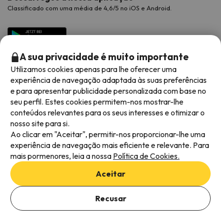
Classificado com uma média de 4,6/5 no iOS e Android.
A sua privacidade é muito importante
Utilizamos cookies apenas para lhe oferecer uma
experiência de navegação adaptada às suas preferências
e para apresentar publicidade personalizada com base no
seu perfil. Estes cookies permitem-nos mostrar-lhe
conteúdos relevantes para os seus interesses e otimizar o
Métodos de pagamento disponíveis
nosso site para si.
Ao clicar em "Aceitar", permitir-nos proporcionar-lhe uma
experiência de navegação mais eficiente e relevante. Para
mais pormenores, leia a nossa
Política de Cookies.
Termos e condições gerais
Aceitar
Privacidade dos dados
Adicionar datas para verificar a disponibilidade
Política de cookies
Recusar
Selecionar datas
Viajes para ti S.L.U. Copyright © Esquiades.com 2002-2026