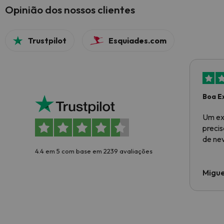
Opinião dos nossos clientes
Trustpilot
Esquiades.com
Boa E
Um ex
preci
de ne
4.4 em 5 com base em 2239 avaliações
Migue