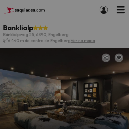
Banklialp
Bänklialpweg 25, 6390, Engelberg
A 440 m do centro de Engelberg
Ver no mapa