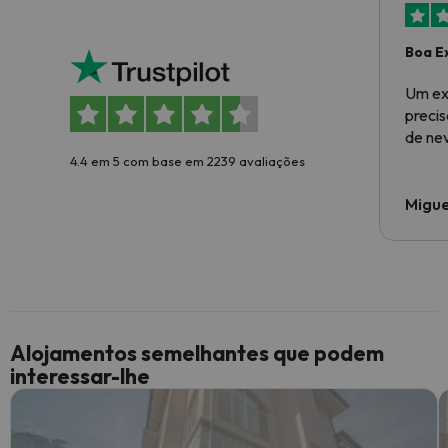
Boa E
Um ex
preci
de ne
4.4 em 5 com base em 2239 avaliações
Migue
Alojamentos semelhantes que podem
interessar-lhe