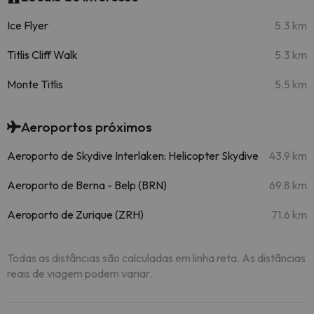
Ice Flyer
5.3 km
Titlis Cliff Walk
5.3 km
Monte Titlis
5.5 km
Aeroportos próximos
Aeroporto de Skydive Interlaken: Helicopter Skydive
43.9 km
Aeroporto de Berna - Belp (BRN)
69.8 km
Aeroporto de Zurique (ZRH)
71.6 km
Todas as distâncias são calculadas em linha reta. As distâncias
reais de viagem podem variar.