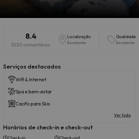
8.4
Localização
Qualidade-
Excelente
Excelente
1030 comentários
Serviços destacados
Wifi & Internet
Spa e bem-estar
Cacifo para Skis
Ver tudo
Horários de check-in e check-out
Check-in
Check-out