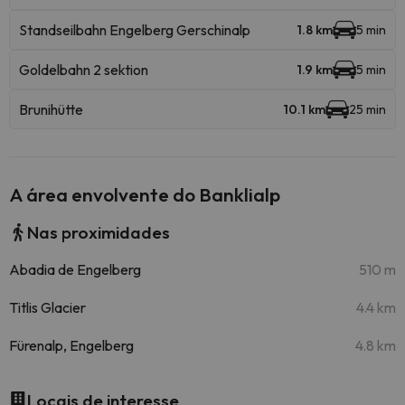
Standseilbahn Engelberg Gerschinalp
1.8 km
5 min
Goldelbahn 2 sektion
1.9 km
5 min
Brunihütte
10.1 km
25 min
A área envolvente do Banklialp
Nas proximidades
Abadia de Engelberg
510 m
Titlis Glacier
4.4 km
Fürenalp, Engelberg
4.8 km
Locais de interesse